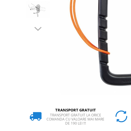
Rucsaci
Slackline
Accesorii
Copii
Espadrile
Casti
Lopeti de zapada / avalansa
VIA FERRATA
RACHETE DE ZAPADA
BETE TREKKING
SACI DE DORMIT
RUCSACI
Rucsaci pana la 30 litri
TRANSPORT GRATUIT
TRANSPORT GRATUIT LA ORICE
Rucsaci intre 31 - 50 litri
COMANDA CU VALOARE MAI MARE
DE 190 LEI !!!
Rucsaci intre 51 - 70 litri