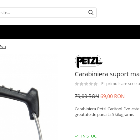
 Evo
Carabiniera suport mat
Fii primul care scrie
79,00 RON
69,00 RON
Carabiniera Petzl Caritool Evo est
greutate de pana la 5 kilograme.
IN STOC