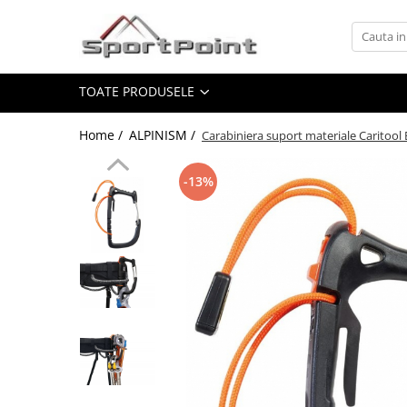
Toate Produsele
TOATE PRODUSELE
ALPINISM
Coltari
Home /
ALPINISM /
Carabiniera suport materiale Caritool
Pioleti
Bucle
-13%
Hamuri
Scripeti
Asigurari
Carabiniere
Nuci si Frienduri
Corzi si Cordeline
Suruburi de gheata
Magneziu