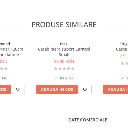
PRODUSE SIMILARE
iamond
Petzl
Sing
unner 120cm
Carabiniera suport Caritool
Casca 
mm latime
Small
275
 RON
39,00 RON
STOC
IN STOC
COS
ADAUGA IN COS
ADAUGA I
DATE COMERCIALE