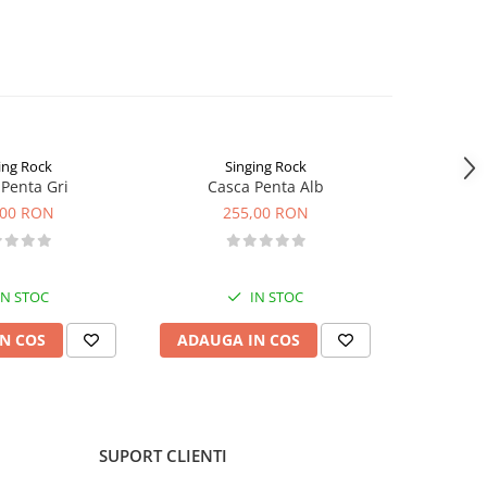
ing Rock
Singing Rock
Penta Gri
Casca Penta Alb
Casca 
,00 RON
255,00 RON
2
IN STOC
IN STOC
N COS
ADAUGA IN COS
VEZI 
SUPORT CLIENTI