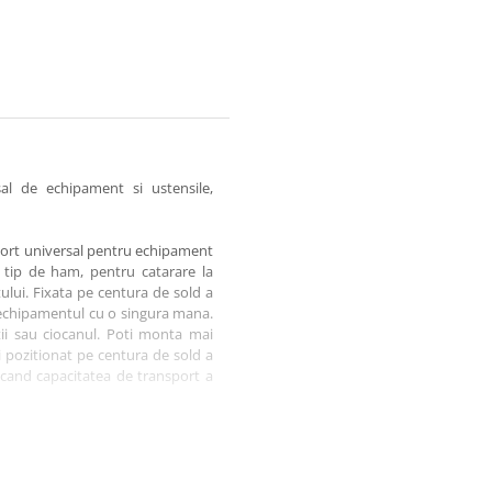
al de echipament si ustensile,
ort universal pentru echipament
 tip de ham, pentru catarare la
lui. Fixata pe centura de sold a
zi echipamentul cu o singura mana.
tii sau ciocanul. Poti monta mai
 pozitionat pe centura de sold a
scand capacitatea de transport a
sonal de protectie (PPE), poate
lena