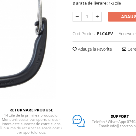
Durata de livrare:
1-3 zile
ADAUG
Cod Produs:
PLCAEV
Ai nevoie
Adauga la Favorite
Cere 
RETURNARE PRODUSE
14 zile de la primirea produsului
SUPPORT
Mentiuni: costul transportului dus -
Telefon / WhatsApp: 074
intors este suportat de catre client.
Email: info@sportpoin
Din suma de returnat se scade costul
transportului dus.