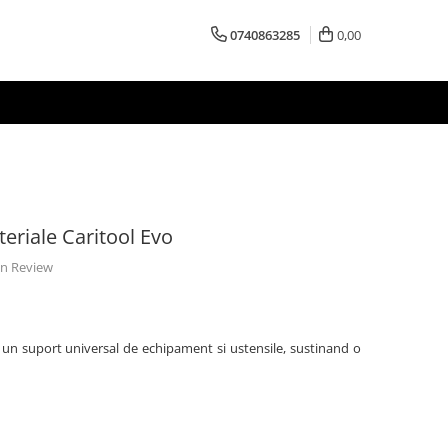
0740863285
0,00
eriale Caritool Evo
 un Review
e un suport universal de echipament si ustensile, sustinand o