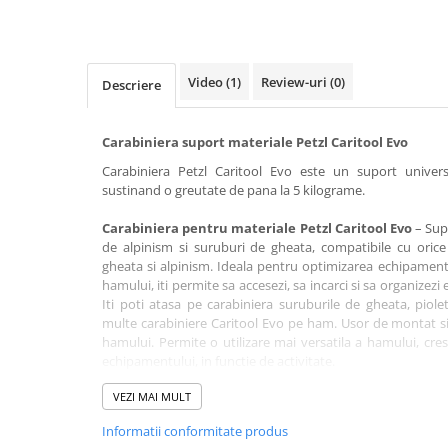
Rucsaci impermeabili
Borsete si Portofele
Accesorii
Video
(1)
Review-uri
(0)
Descriere
CORTURI
Corturi 2 persoane
Carabiniera suport materiale Petzl Caritool Evo
Corturi 3 persoane
Carabiniera Petzl Caritool Evo este un suport univers
sustinand o greutate de pana la 5 kilograme.
Corturi 4 persoane
Carabiniera pentru materiale Petzl Caritool Evo
– Sup
Corturi de familie
de alpinism si suruburi de gheata, compatibile cu orice
SALTELE
gheata si alpinism. Ideala pentru optimizarea echipamentu
hamului, iti permite sa accesezi, sa incarci si sa organize
LANTERNE
Iti poti atasa pe carabiniera suruburile de gheata, piole
IMBRACAMINTE
multe carabiniere Caritool Evo pe ham. Usor de montat si
Femei
hamului. Permite o utilizare mai versatila a hamului, cre
echipamentului, in functie de activitate.
Pantaloni
Aceasta carabiniera nu face parte din echipamentul per
Caciuli
VEZI MAI MULT
sustine doar greutatea echipamentului (maxim 5 kg).
Materiale: otel inox, plastic intarit cu fibra de sticla, polieti
Jachete
Informatii conformitate produs
Greutate: 40 g