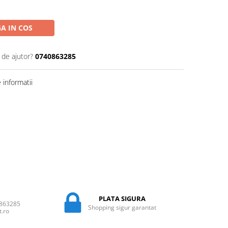
A IN COS
 de ajutor?
0740863285
informatii
PLATA SIGURA
0863285
Shopping sigur garantat
t.ro