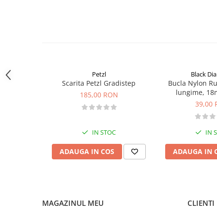
Sosete
Bandane
Imbracaminte de corp
Bandane
Manusi
Accesorii
Petzl
Black D
Scarita Petzl Gradistep
Bucla Nylon R
Produse de Intretinere
lungime, 18
185,00 RON
Barbati
39,00
Pantaloni
Caciuli
IN STOC
IN 
Jachete
Sosete
ADAUGA IN COS
ADAUGA IN 
Bandane
Imbracaminte de corp
Copii
MAGAZINUL MEU
CLIENTI
Jachete copii
Caciuli