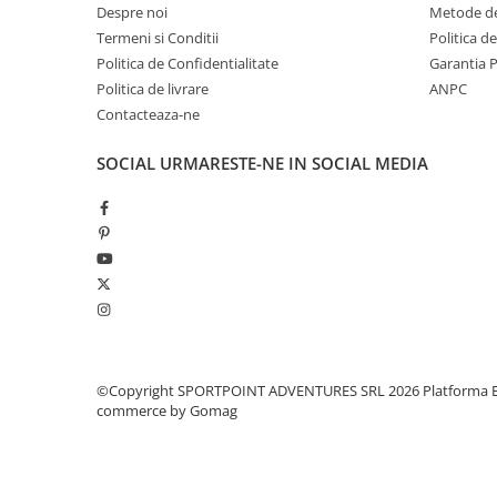
Despre noi
Metode de
Pantaloni copii
Termeni si Conditii
Politica d
Sosete
Politica de Confidentialitate
Garantia 
Imbracaminte de corp
Politica de livrare
ANPC
INCALTAMINTE
Contacteaza-ne
Ghete
SOCIAL
URMARESTE-NE IN SOCIAL MEDIA
Produse de Intretinere
Pantofi
PARAZAPEZI
MANUSI
COPII
OFERTE SPECIALE
OCHELARI SPORT
SPRAY ANTI URS
©Copyright SPORTPOINT ADVENTURES SRL 2026
Platforma E
commerce by Gomag
CAMPING
Arzatoare si Butelii
Briceaguri si Cutite