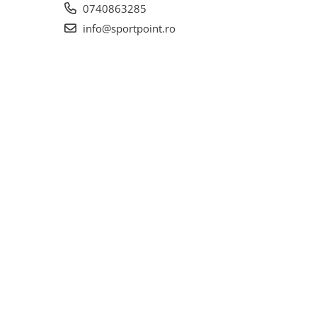
0740863285
info@sportpoint.ro