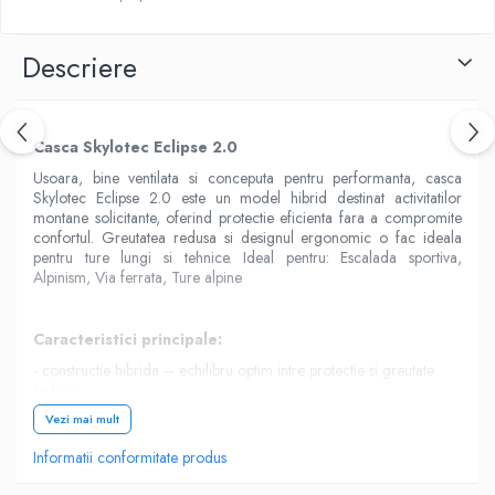
Descriere
Casca Skylotec Eclipse 2.0
Usoara, bine ventilata si conceputa pentru performanta, casca
Skylotec Eclipse 2.0 este un model hibrid destinat activitatilor
montane solicitante, oferind protectie eficienta fara a compromite
confortul. Greutatea redusa si designul ergonomic o fac ideala
pentru ture lungi si tehnice. Ideal pentru: Escalada sportiva,
Alpinism, Via ferrata, Ture alpine
Caracteristici principale:
- constructie hibrida – echilibru optim intre protectie si greutate
redusa
- greutate scazuta (285 g) – confort sporit in utilizare indelungata
Vezi mai mult
- sistem de ventilatie eficient – circulatie optima a aerului
Informatii conformitate produs
- suport pentru lanterna frontala – utilizare hands-free in conditii de