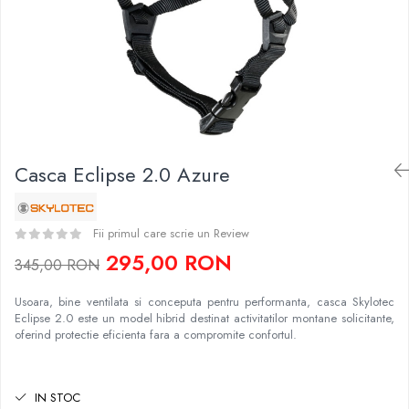
Caciuli
Slackline
Jachete
Accesorii
Sosete
Copii
Bandane
Espadrile
Imbracaminte de corp
Casti
Copii
Lopeti de zapada / avalansa
Jachete copii
Casca Eclipse 2.0 Azure
Caciuli
Pantaloni copii
Fii primul care scrie un Review
Sosete
295,00 RON
Imbracaminte de corp
345,00 RON
Usoara, bine ventilata si conceputa pentru performanta, casca Skylotec
Eclipse 2.0 este un model hibrid destinat activitatilor montane solicitante,
oferind protectie eficienta fara a compromite confortul.
IN STOC