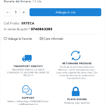
Durata de livrare:
1-3 zile
Adauga in cos
Cod Produs:
SKYECA
Ai nevoie de ajutor?
0740863285
Adauga la Favorite
Cere informatii
RETURNARE PRODUSE
TRANSPORT GRATUIT
14 zile de la primirea produsului
TRANSPORT GRATUIT LA ORICE
Mentiuni: costul transportului dus -
COMANDA CU VALOARE MAI MARE DE
intors este suportat de catre client. Din
190 LEI !!!
suma de returnat se scade costul
transportului dus.
SUPPORT
PLATA SIGURA
Telefon / WhatsApp: 0740863285 Email:
Shopping sigur garantat
info@sportpoint.ro