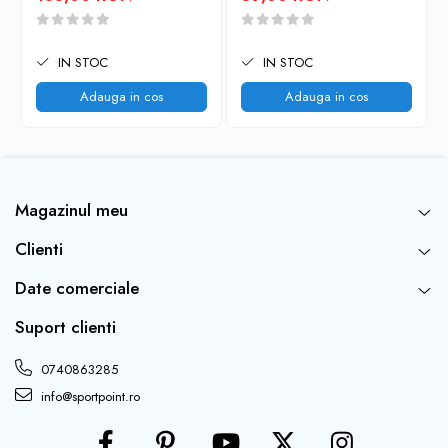
model usor, confortabil si fiabil pentru aventuri montane tehnice si
solicitante.
IN STOC
IN STOC
Adauga in cos
Adauga in cos
Magazinul meu
Clienti
Date comerciale
Suport clienti
0740863285
info@sportpoint.ro