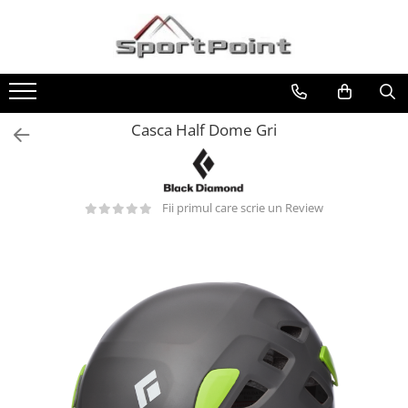
Toate Produsele
ALPINISM
Coltari
Casca Half Dome Gri
Pioleti
Bucle
Hamuri
Fii primul care scrie un Review
Scripeti
Asigurari
Carabiniere
Nuci si Frienduri
Corzi si Cordeline
Suruburi de gheata
Magneziu