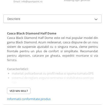
Sosete
Shopping sigur garantat
Email: info@sportpoint.ro
Bandane
Imbracaminte de corp
Bandane
Descriere
Manusi
Accesorii
Casca Black Diamond Half Dome
Casca Black Diamond Half Dome este cel mai popular model din
Produse de Intretinere
gama Black Diamond. Acum redesenat, casca dispune de un nou
sistem de suspensie ajustabil cu o singura mana, cleme pentru
Barbati
frontale pentru un plus de confort si simplitate. Recomandat
Pantaloni
pentru alpinism, catarare pe gheata, expeditii montane si via
ferrata.
Caciuli
Jachete
Caracteristici:
Sosete
material: policarbonat cu profil redus si spuma turnata EPS
sistemul de reglare asigura centrarea si stabilitatea castii pe
Bandane
cap
Imbracaminte de corp
sistem de atasare a frontalei simplificat si usor
Copii
VEZI MAI MULT
dispozitiv de ajustare cu o singura mana
cureaua de la barbie se ajusteaza usor
Jachete copii
Informatii conformitate produs
marimi: S/M (48-57 cm) , M/L (56-63 cm)
Caciuli
greutate: S/M (330 gr ) , M/L (350 gr )