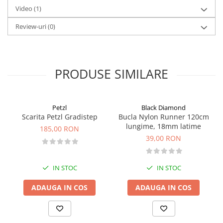
Video
(1)
Pantaloni copii
Sosete
Review-uri
(0)
Imbracaminte de corp
INCALTAMINTE
Ghete
PRODUSE SIMILARE
Produse de Intretinere
Pantofi
Petzl
Black Diamond
PARAZAPEZI
Scarita Petzl Gradistep
Bucla Nylon Runner 120cm
MANUSI
lungime, 18mm latime
185,00 RON
COPII
39,00 RON
OFERTE SPECIALE
SPRAY ANTI URS
IN STOC
IN STOC
CAMPING
ADAUGA IN COS
ADAUGA IN COS
Arzatoare si Butelii
Vase si Tacamuri