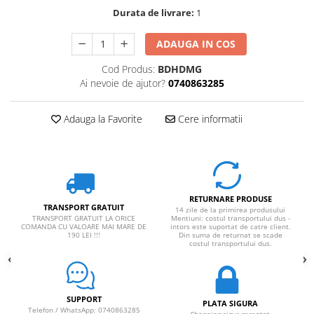
Rucsaci impermeabili
Durata de livrare:
1
Borsete si Portofele
ADAUGA IN COS
Accesorii
Cod Produs:
BDHDMG
CORTURI
Ai nevoie de ajutor?
0740863285
Corturi 2 persoane
Corturi 3 persoane
Adauga la Favorite
Cere informatii
Corturi 4 persoane
Corturi de familie
SALTELE
RETURNARE PRODUSE
LANTERNE
TRANSPORT GRATUIT
14 zile de la primirea produsului
IMBRACAMINTE
TRANSPORT GRATUIT LA ORICE
Mentiuni: costul transportului dus -
COMANDA CU VALOARE MAI MARE DE
intors este suportat de catre client.
190 LEI !!!
Din suma de returnat se scade
Femei
costul transportului dus.
Pantaloni
Caciuli
Jachete
SUPPORT
PLATA SIGURA
Telefon / WhatsApp: 0740863285