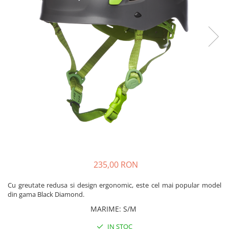
Rucsaci
Slackline
Accesorii
Copii
Espadrile
Casti
Lopeti de zapada / avalansa
VIA FERRATA
RACHETE DE ZAPADA
BETE TREKKING
235,00 RON
SACI DE DORMIT
RUCSACI
Cu greutate redusa si design ergonomic, este cel mai popular model
Rucsaci pana la 30 litri
din gama Black Diamond.
Rucsaci intre 31 - 50 litri
MARIME
:
S/M
Rucsaci intre 51 - 70 litri
IN STOC