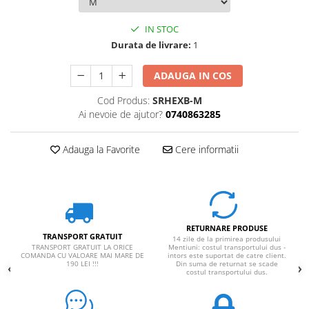
Rucsaci impermeabili
IN STOC
Borsete si Portofele
Durata de livrare:
1
Accesorii
ADAUGA IN COS
CORTURI
Corturi 2 persoane
Cod Produs:
SRHEXB-M
Ai nevoie de ajutor?
0740863285
Corturi 3 persoane
Corturi 4 persoane
Adauga la Favorite
Cere informatii
Corturi de familie
SALTELE
LANTERNE
IMBRACAMINTE
RETURNARE PRODUSE
Femei
TRANSPORT GRATUIT
14 zile de la primirea produsului
TRANSPORT GRATUIT LA ORICE
Mentiuni: costul transportului dus -
Pantaloni
COMANDA CU VALOARE MAI MARE DE
intors este suportat de catre client.
190 LEI !!!
Din suma de returnat se scade
costul transportului dus.
Caciuli
Jachete