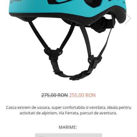
Rucsaci
Slackline
Accesorii
Copii
Espadrile
Casti
Lopeti de zapada / avalansa
VIA FERRATA
RACHETE DE ZAPADA
BETE TREKKING
275,00 RON
255,00 RON
SACI DE DORMIT
RUCSACI
Casca e
xtrem de usoara, super confortabila si ventilata, ideala pentru
activitati de alpinism, Via Ferrata, parcuri de aventura.
Rucsaci pana la 30 litri
Rucsaci intre 31 - 50 litri
MARIME
:
Rucsaci intre 51 - 70 litri