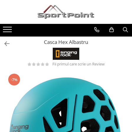
Toate Produsele
ALPINISM
Coltari
Casca Hex Albastru
Pioleti
Bucle
Fii primul care scrie un Review
Hamuri
Scripeti
-7%
Asigurari
Carabiniere
Nuci si Frienduri
Corzi si Cordeline
Suruburi de gheata
Magneziu