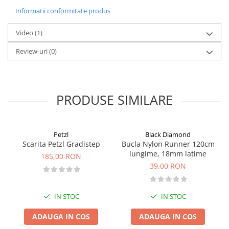
extensibile sub barbie, poate fi largita in cazul in care se poarta
Informatii conformitate produs
Pantaloni copii
caciula sub casca.
Sosete
Caracteristici
Video
(1)
Imbracaminte de corp
culoare: Albastru
Review-uri
(0)
g
reutate:
M =300 g, L = 330
g
INCALTAMINTE
marimi:
M (52 - 58 cm), L (55 - 61 cm)
Ghete
m
ateriale:
polycarbonate, polystyrene, polyamide
Produse de Intretinere
PRODUSE SIMILARE
Pantofi
PARAZAPEZI
MANUSI
Petzl
Black Diamond
COPII
Scarita Petzl Gradistep
Bucla Nylon Runner 120cm
OFERTE SPECIALE
lungime, 18mm latime
185,00 RON
39,00 RON
SPRAY ANTI URS
CAMPING
Arzatoare si Butelii
IN STOC
IN STOC
Vase si Tacamuri
ADAUGA IN COS
ADAUGA IN COS