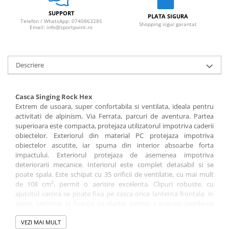
Sosete
Bandane
SUPPORT
PLATA SIGURA
Telefon / WhatsApp: 0740863285
Shopping sigur garantat
Imbracaminte de corp
Email: info@sportpoint.ro
Bandane
Manusi
Descriere
Accesorii
Produse de Intretinere
Casca Singing Rock Hex
Barbati
Extrem de usoara, super confortabila si ventilata, ideala pentru
activitati de alpinism, Via Ferrata, parcuri de aventura. Partea
Pantaloni
superioara este compacta, protejaza utilizatorul impotriva caderii
Caciuli
obiectelor. Exteriorul din material PC protejaza impotriva
obiectelor ascutite, iar spuma din interior absoarbe forta
Jachete
impactului. Exteriorul protejaza de asemenea impotriva
Sosete
deteriorarii mecanice. Interiorul este complet detasabil si se
Bandane
poate spala. Este schipat cu 35 orificii de ventilatie, cu mai mult
de 108 cm², permit o aerisire excelenta. Clipuri robuste, cu
Imbracaminte de corp
ajutotul carora se poate fixa pe casca orice lanterna frontala. in
Copii
spate, lanterna se fixeaza cu elastic, pentru a preveni pierderea
accidentala. Sistem de reglaj al castii, pentru potrivire cat mai
Jachete copii
buna, indiferent de conformatia capului. Chinga moale si
VEZI MAI MULT
Caciuli