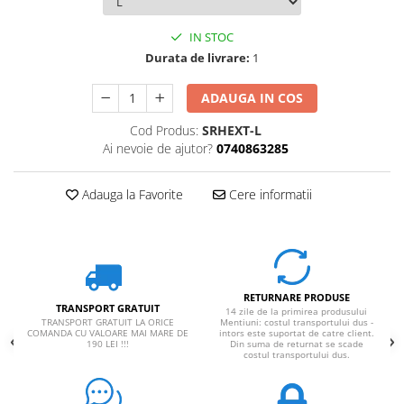
IN STOC
Durata de livrare:
1
ADAUGA IN COS
Cod Produs:
SRHEXT-L
Ai nevoie de ajutor?
0740863285
Adauga la Favorite
Cere informatii
RETURNARE PRODUSE
TRANSPORT GRATUIT
14 zile de la primirea produsului
TRANSPORT GRATUIT LA ORICE
Mentiuni: costul transportului dus -
COMANDA CU VALOARE MAI MARE DE
intors este suportat de catre client.
190 LEI !!!
Din suma de returnat se scade
costul transportului dus.