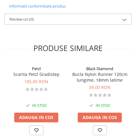
extensibile sub barbie, poate fi largita in cazul in care se poarta
Informatii conformitate produs
caciula sub casca.
Caracteristici
Review-uri
(0)
culoare: Azure
g
reutate:
M =300 g, L = 330
g
marimi:
M (52 - 58 cm), L (55 - 61 cm)
m
ateriale:
polycarbonate, polystyrene, polyamide
PRODUSE SIMILARE
Petzl
Black Diamond
Scarita Petzl Gradistep
Bucla Nylon Runner 120cm
lungime, 18mm latime
185,00 RON
39,00 RON
IN STOC
IN STOC
ADAUGA IN COS
ADAUGA IN COS