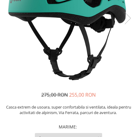
Caciuli
Slackline
Jachete
Accesorii
Sosete
Copii
Bandane
Espadrile
Imbracaminte de corp
Casti
Copii
Lopeti de zapada / avalansa
Jachete copii
Caciuli
Pantaloni copii
Sosete
Imbracaminte de corp
275,00 RON
255,00 RON
Casca e
xtrem de usoara, super confortabila si ventilata, ideala pentru
activitati de alpinism, Via Ferrata, parcuri de aventura.
MARIME
: