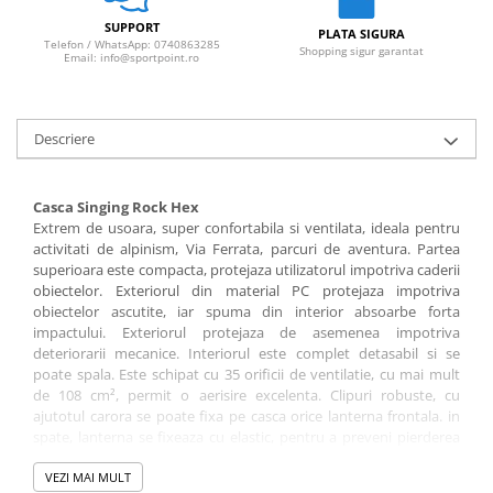
SUPPORT
PLATA SIGURA
Telefon / WhatsApp: 0740863285
Shopping sigur garantat
Email: info@sportpoint.ro
Descriere
Casca Singing Rock Hex
Extrem de usoara, super confortabila si ventilata, ideala pentru
activitati de alpinism, Via Ferrata, parcuri de aventura. Partea
superioara este compacta, protejaza utilizatorul impotriva caderii
obiectelor. Exteriorul din material PC protejaza impotriva
obiectelor ascutite, iar spuma din interior absoarbe forta
impactului. Exteriorul protejaza de asemenea impotriva
deteriorarii mecanice. Interiorul este complet detasabil si se
poate spala. Este schipat cu 35 orificii de ventilatie, cu mai mult
de 108 cm², permit o aerisire excelenta. Clipuri robuste, cu
ajutotul carora se poate fixa pe casca orice lanterna frontala. in
spate, lanterna se fixeaza cu elastic, pentru a preveni pierderea
accidentala. Sistem de reglaj al castii, pentru potrivire cat mai
buna, indiferent de conformatia capului. Chinga moale si
VEZI MAI MULT