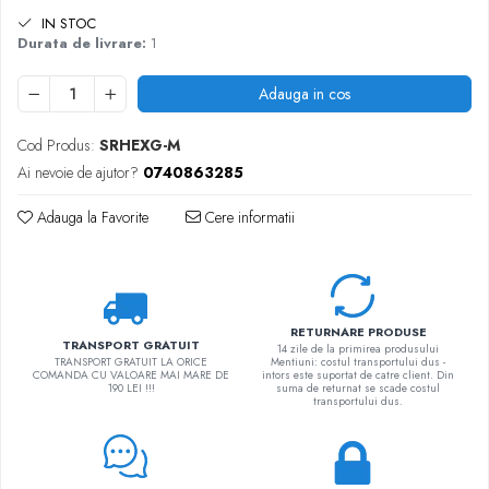
IN STOC
Durata de livrare:
1
Adauga in cos
Cod Produs:
SRHEXG-M
Ai nevoie de ajutor?
0740863285
Adauga la Favorite
Cere informatii
RETURNARE PRODUSE
TRANSPORT GRATUIT
14 zile de la primirea produsului
TRANSPORT GRATUIT LA ORICE
Mentiuni: costul transportului dus -
COMANDA CU VALOARE MAI MARE DE
intors este suportat de catre client. Din
190 LEI !!!
suma de returnat se scade costul
transportului dus.