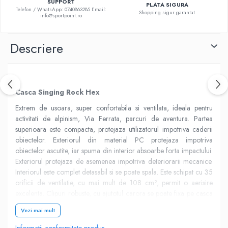
SUPPORT
PLATA SIGURA
Telefon / WhatsApp: 0740863285 Email:
Shopping sigur garantat
info@sportpoint.ro
Descriere
Casca Singing Rock Hex
Extrem de usoara, super confortabila si ventilata, ideala pentru
activitati de alpinism, Via Ferrata, parcuri de aventura. Partea
superioara este compacta, protejaza utilizatorul impotriva caderii
obiectelor. Exteriorul din material PC protejaza impotriva
obiectelor ascutite, iar spuma din interior absoarbe forta impactului.
Exteriorul protejaza de asemenea impotriva deteriorarii mecanice.
Interiorul este complet detasabil si se poate spala. Este schipat cu 35
orificii de ventilatie, cu mai mult de 108 cm², permit o aerisire
excelenta. Clipuri robuste, cu ajutotul carora se poate fixa pe casca
orice lanterna frontala. in spate, lanterna se fixeaza cu elastic,
Vezi mai mult
pentru a preveni pierderea accidentala. Sistem de reglaj al castii,
pentru potrivire cat mai buna, indiferent de conformatia capului.