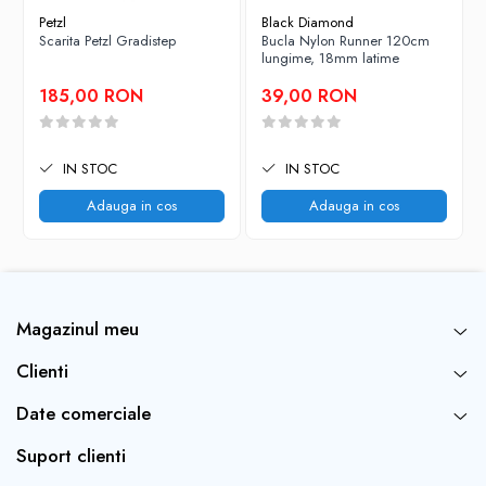
Petzl
Black Diamond
Scarita Petzl Gradistep
Bucla Nylon Runner 120cm
lungime, 18mm latime
185,00 RON
39,00 RON
IN STOC
IN STOC
Adauga in cos
Adauga in cos
Magazinul meu
Clienti
Date comerciale
Suport clienti