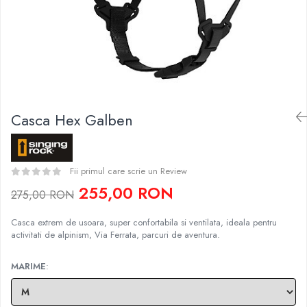
Caciuli
Slackline
Jachete
Accesorii
Sosete
Copii
Bandane
Espadrile
Imbracaminte de corp
Casti
Copii
Casca Hex Galben
Lopeti de zapada / avalansa
Jachete copii
Caciuli
Pantaloni copii
Fii primul care scrie un Review
Sosete
255,00 RON
Imbracaminte de corp
275,00 RON
Casca e
xtrem de usoara, super confortabila si ventilata, ideala pentru
activitati de alpinism, Via Ferrata, parcuri de aventura.
MARIME
: