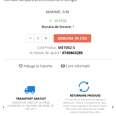
MARIME
:
S/M
IN STOC
Durata de livrare:
1
ADAUGA IN COS
Cod Produs:
MET002-S
Ai nevoie de ajutor?
0740863285
Adauga la Favorite
Cere informatii
RETURNARE PRODUSE
TRANSPORT GRATUIT
14 zile de la primirea produsului
TRANSPORT GRATUIT LA ORICE
Mentiuni: costul transportului dus -
COMANDA CU VALOARE MAI MARE DE
intors este suportat de catre client.
190 LEI !!!
Din suma de returnat se scade
costul transportului dus.