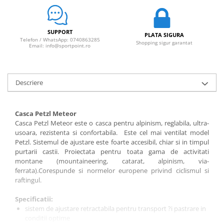
SUPPORT
PLATA SIGURA
Telefon / WhatsApp: 0740863285
Shopping sigur garantat
Email: info@sportpoint.ro
Descriere
Casca Petzl Meteor
Casca Petzl Meteor este o casca pentru alpinism, reglabila, ultra-
usoara, rezistenta si confortabila. Este cel mai ventilat model
Petzl. Sistemul de ajustare este foarte accesibil, chiar si in timpul
purtarii castii. Proiectata pentru toata gama de activitati
montane (mountaineering, catarat, alpinism, via-
ferrata).Corespunde si normelor europene privind ciclismul si
raftingul.
Specificatii:
sistem de ajustare retractabila pentru transport ?i pastrare in
conditii optime