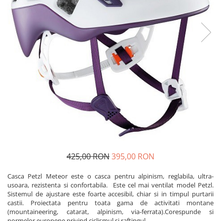
Caciuli
Slackline
Jachete
Accesorii
Sosete
Copii
Bandane
Espadrile
Imbracaminte de corp
Casti
Copii
Lopeti de zapada / avalansa
Jachete copii
Caciuli
Pantaloni copii
Sosete
Imbracaminte de corp
425,00 RON
395,00 RON
Casca Petzl Meteor este o casca pentru alpinism, reglabila, ultra-
usoara, rezistenta si confortabila. Este cel mai ventilat model Petzl.
Sistemul de ajustare este foarte accesibil, chiar si in timpul purtarii
castii. Proiectata pentru toata gama de activitati montane
(mountaineering, catarat, alpinism, via-ferrata).Corespunde si
normelor europene privind ciclismul si raftingul.