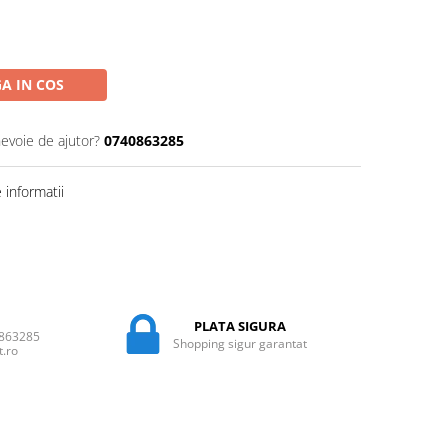
A IN COS
nevoie de ajutor?
0740863285
informatii
PLATA SIGURA
0863285
Shopping sigur garantat
t.ro