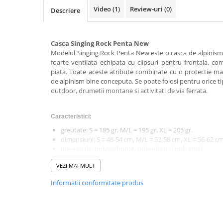
Video
(1)
Review-uri
(0)
Rucsaci impermeabili
Descriere
Borsete si Portofele
Accesorii
Casca Singing Rock Penta New
Modelul Singing Rock Penta New este o casca de alpinism 
CORTURI
foarte ventilata echipata cu clipsuri pentru frontala, co
Corturi 2 persoane
piata. Toate aceste atribute combinate cu o protectie m
de alpinism bine conceputa. Se poate folosi pentru orice tip
Corturi 3 persoane
outdoor, drumetii montane si activitati de via ferrata.
Corturi 4 persoane
Corturi de familie
Caracteristici:
greutate: S = 185 gr, M/L = 195 gr, XL = 205 gr.
SALTELE
dimensiuni: S = 48-54 cm, M/L = 52-58 cm, XL = 56-62 cm
LANTERNE
masteriale: polycarbonat, polystiren si polyamid.
IMBRACAMINTE
VEZI MAI MULT
Femei
Linkuri utile:
Informatii conformitate produs
Pantaloni
instructiuni de folosire:
Caciuli
https://www.singingrock.com/data/downloads/pdf1/IOU
Jachete