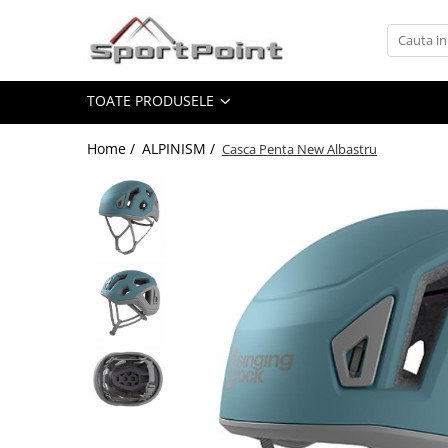
Toate Produsele
TOATE PRODUSELE
ALPINISM
Coltari
Home /
ALPINISM /
Casca Penta New Albastru
Pioleti
Bucle
Hamuri
Scripeti
Asigurari
Carabiniere
Nuci si Frienduri
Corzi si Cordeline
Suruburi de gheata
Magneziu