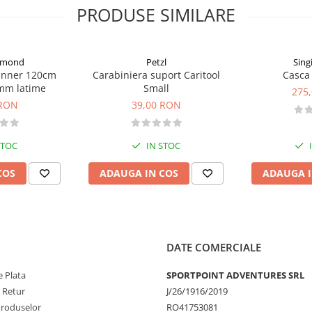
PRODUSE SIMILARE
iamond
Petzl
Sing
unner 120cm
Carabiniera suport Caritool
Casca 
mm latime
Small
275
 RON
39,00 RON
STOC
IN STOC
COS
ADAUGA IN COS
ADAUGA I
DATE COMERCIALE
 Plata
SPORTPOINT ADVENTURES SRL
e Retur
J/26/1916/2019
Produselor
RO41753081