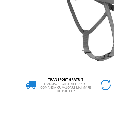
Rucsaci
Slackline
Accesorii
Copii
Espadrile
Casti
Lopeti de zapada / avalansa
VIA FERRATA
RACHETE DE ZAPADA
BETE TREKKING
TRANSPORT GRATUIT
SACI DE DORMIT
TRANSPORT GRATUIT LA ORICE
COMANDA CU VALOARE MAI MARE
RUCSACI
DE 190 LEI !!!
Rucsaci pana la 30 litri
Rucsaci intre 31 - 50 litri
Rucsaci intre 51 - 70 litri