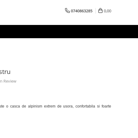
0740863285
0,00
stru
 un Review
e o casca de alpinism extrem de usora, confortabila si foarte