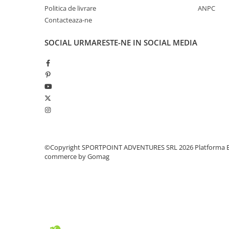
Politica de livrare
ANPC
Pantaloni copii
Contacteaza-ne
Sosete
Imbracaminte de corp
SOCIAL
URMARESTE-NE IN SOCIAL MEDIA
INCALTAMINTE
Ghete
Produse de Intretinere
Pantofi
PARAZAPEZI
MANUSI
COPII
©Copyright SPORTPOINT ADVENTURES SRL 2026
Platforma E
OFERTE SPECIALE
commerce by Gomag
OCHELARI SPORT
SPRAY ANTI URS
CAMPING
Arzatoare si Butelii
Briceaguri si Cutite