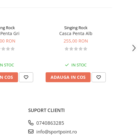
ing Rock
Singing Rock
Penta Gri
Casca Penta Alb
Casca 
,00 RON
255,00 RON
2
IN STOC
IN STOC
N COS
ADAUGA IN COS
VEZI 
SUPORT CLIENTI
0740863285
info@sportpoint.ro