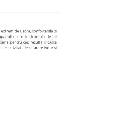
extrem de usora, confortabila si
mpatibila cu orice frontala de pe
axima pentru cap rezulta o casca
 de activitati de catarare indor si
.
_C0091_PENTA.pdf