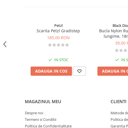
Sosete
Bandane
Imbracaminte de corp
Bandane
Petzl
Black D
Scarita Petzl Gradistep
Bucla Nylon R
Manusi
lungime, 18
185,00 RON
Accesorii
39,00
Produse de Intretinere
Barbati
IN STOC
IN 
Pantaloni
ADAUGA IN COS
ADAUGA IN 
Caciuli
Jachete
Sosete
Bandane
MAGAZINUL MEU
CLIENTI
Imbracaminte de corp
Copii
Despre noi
Metode de
Termeni si Conditii
Politica d
Jachete copii
Politica de Confidentialitate
Garantia 
Caciuli