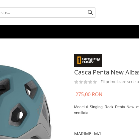
Casca Penta New Alba
Fii primul care scrie
275,00 RON
Modelul Singing Rock Penta New est
ventilata.
MARIME
:
M/L