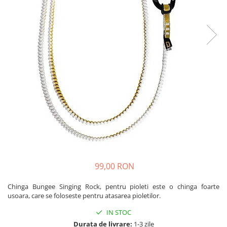
Caciuli
Slackline
Jachete
Accesorii
Sosete
Copii
Bandane
Espadrile
Imbracaminte de corp
Casti
Copii
Lopeti de zapada / avalansa
Jachete copii
Caciuli
Pantaloni copii
Sosete
Imbracaminte de corp
99,00 RON
Chinga Bungee Singing Rock, pentru pioleti este o chinga foarte
usoara, care se foloseste pentru atasarea pioletilor.
IN STOC
Durata de livrare:
1-3 zile