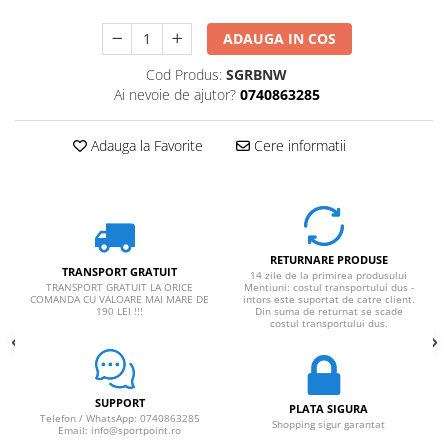
ADAUGA IN COS
Cod Produs:
SGRBNW
Ai nevoie de ajutor?
0740863285
Adauga la Favorite
Cere informatii
RETURNARE PRODUSE
TRANSPORT GRATUIT
14 zile de la primirea produsului
TRANSPORT GRATUIT LA ORICE
Mentiuni: costul transportului dus -
COMANDA CU VALOARE MAI MARE DE
intors este suportat de catre client.
190 LEI !!!
Din suma de returnat se scade
costul transportului dus.
SUPPORT
PLATA SIGURA
Telefon / WhatsApp: 0740863285
Shopping sigur garantat
Email: info@sportpoint.ro