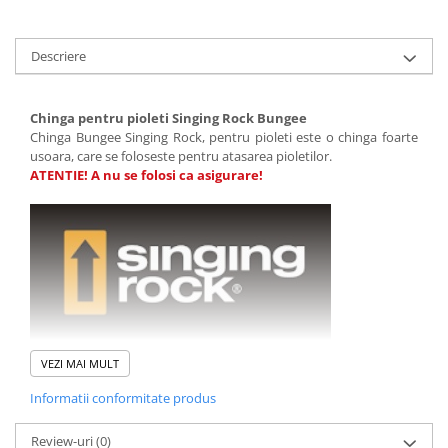
Descriere
Chinga pentru pioleti Singing Rock Bungee
Chinga Bungee Singing Rock, pentru pioleti este o chinga foarte
usoara, care se foloseste pentru atasarea pioletilor.
ATENTIE! A nu se folosi ca asigurare!
VEZI MAI MULT
Caracteristici:
previne pierderea pioletilor
Informatii conformitate produs
cele doua mini carabiniere cu surub pot fi atasate pe capul
sau pe coada pioletilor
Review-uri
(0)