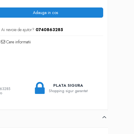
Adauga in cos
Ai nevoie de ajutor?
0740863285
Cere informatii
PLATA SIGURA
863285
Shopping sigur garantat
ro