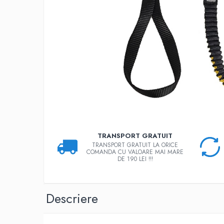
Rucsaci
Slackline
Accesorii
Copii
Espadrile
Casti
Lopeti de zapada / avalansa
VIA FERRATA
RACHETE DE ZAPADA
TRANSPORT GRATUIT
TRANSPORT GRATUIT LA ORICE
BETE TREKKING
COMANDA CU VALOARE MAI MARE
DE 190 LEI !!!
SACI DE DORMIT
RUCSACI
Rucsaci pana la 30 litri
Descriere
Rucsaci intre 31 - 50 litri
Rucsaci intre 51 - 70 litri