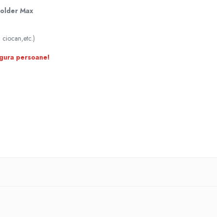
Holder Max
 ciocan,etc.)
igura persoane!
i Mini D Screw
rter si Porter XL