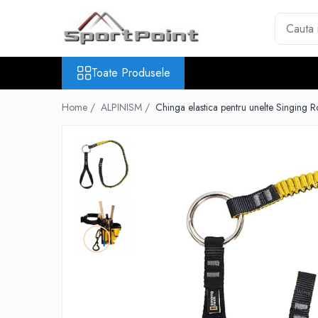
Toate Produsele
Toate Produsele
ALPINISM
Coltari
Home /
ALPINISM /
Chinga elastica pentru unelte Singing
Pioleti
Bucle
Hamuri
Scripeti
Asigurari
Carabiniere
Nuci si Frienduri
Corzi si Cordeline
Suruburi de gheata
Magneziu