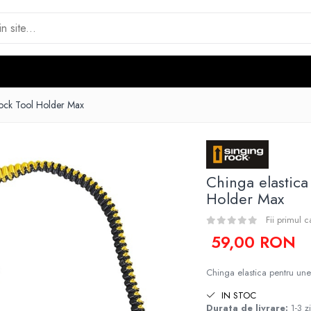
 Rock Tool Holder Max
Chinga elastica
Holder Max
Fii primul 
59,00 RON
Chinga elastica pentru un
IN STOC
Durata de livrare:
1-3 zi