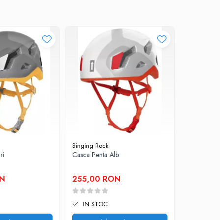
Singing Rock
Petzl
ri
Casca Penta Alb
Casca Bore
ON
255,00 RON
295,00
IN STOC
IN STO