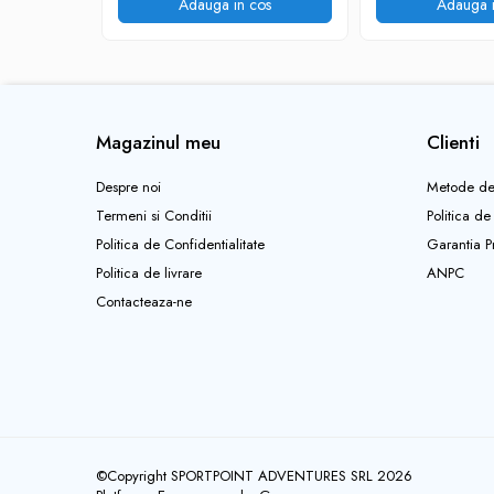
Adauga in cos
Adauga i
Pantaloni copii
Sosete
Imbracaminte de corp
INCALTAMINTE
Magazinul meu
Clienti
Ghete
Produse de Intretinere
Despre noi
Metode de
Pantofi
Termeni si Conditii
Politica de
Politica de Confidentialitate
Garantia P
PARAZAPEZI
Politica de livrare
ANPC
MANUSI
Contacteaza-ne
COPII
OFERTE SPECIALE
OCHELARI SPORT
SPRAY ANTI URS
CAMPING
Arzatoare si Butelii
©Copyright SPORTPOINT ADVENTURES SRL 2026
Briceaguri si Cutite