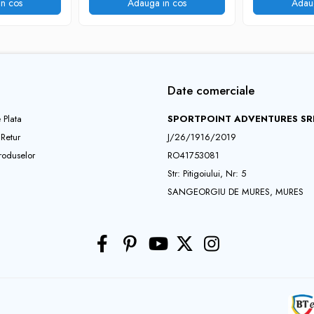
n cos
Adauga in cos
Adau
Date comerciale
 Plata
SPORTPOINT ADVENTURES SR
 Retur
J/26/1916/2019
roduselor
RO41753081
Str: Pitigoiului, Nr: 5
SANGEORGIU DE MURES, MURES