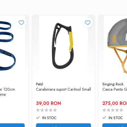
, nu sunt incluse in pret.
Petzl
Singing Rock
er 120cm
Carabiniera suport Caritool Small
Casca Penta G
time
39,00 RON
275,00 R
IN STOC
IN STOC