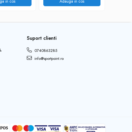
ga in cos
Adauga in cos
V
Suport clienti
L
0740863285
info@sportpoint.ro