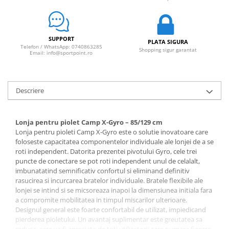
SUPPORT
PLATA SIGURA
Telefon / WhatsApp: 0740863285
Shopping sigur garantat
Email: info@sportpoint.ro
Descriere
Lonja pentru piolet Camp X-Gyro – 85/129 cm
Lonja pentru pioleti Camp X-Gyro este o solutie inovatoare care
foloseste capacitatea componentelor individuale ale lonjei de a se
roti independent. Datorita prezentei pivotului Gyro, cele trei
puncte de conectare se pot roti independent unul de celalalt,
imbunatatind semnificativ confortul si eliminand definitiv
rasucirea si incurcarea bratelor individuale. Bratele flexibile ale
lonjei se intind si se micsoreaza inapoi la dimensiunea initiala fara
a compromite mobilitatea in timpul miscarilor ulterioare.
Designul general este foarte confortabil de utilizat, impiedicand
pierderea pioletului. Un avantaj suplimentar este greutatea sa
redusa, care va fi apreciata de toti utilizatorii care numara fiecare