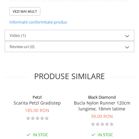
gram al echipamentului lor.
VEZI MAI MULT
Caracteristici:
Informatii conformitate produs
Doua posibilitati de atasare la un piolet
Pivotarea Gyro permite fiecarei componente sa se roteasca
independent
Video
(1)
Impiedica rasucirea si incurcarea bratelor
Review-uri
(0)
Greutate redusa de doar 133 gr.
Lonje flexibile
PRODUSE SIMILARE
Petzl
Black Diamond
Scarita Petzl Gradistep
Bucla Nylon Runner 120cm
lungime, 18mm latime
185,00 RON
39,00 RON
IN STOC
IN STOC