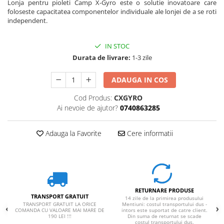
Lonja pentru pioleti Camp X-Gyro este o solutie inovatoare care
foloseste capacitatea componentelor individuale ale lonjei de a se roti
independent.
IN STOC
Durata de livrare:
1-3 zile
ADAUGA IN COS
Cod Produs:
CXGYRO
Ai nevoie de ajutor?
0740863285
Adauga la Favorite
Cere informatii
RETURNARE PRODUSE
TRANSPORT GRATUIT
14 zile de la primirea produsului
TRANSPORT GRATUIT LA ORICE
Mentiuni: costul transportului dus -
COMANDA CU VALOARE MAI MARE DE
intors este suportat de catre client.
190 LEI !!!
Din suma de returnat se scade
costul transportului dus.