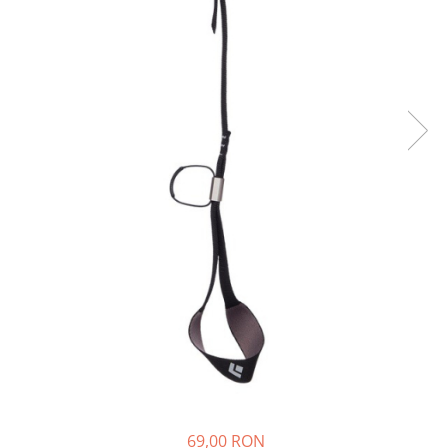
Rucsaci
Slackline
Accesorii
Copii
Espadrile
Casti
Lopeti de zapada / avalansa
VIA FERRATA
RACHETE DE ZAPADA
BETE TREKKING
SACI DE DORMIT
RUCSACI
Rucsaci pana la 30 litri
Rucsaci intre 31 - 50 litri
Rucsaci intre 51 - 70 litri
69,00 RON