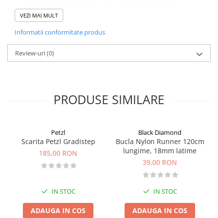
glisor pentru ajustarea potrivirii
Pantaloni copii
VEZI MAI MULT
Nota: Pioletul din imagine are caracter informativ, nu este inclus
Sosete
in pret !
Informatii conformitate produs
Imbracaminte de corp
INCALTAMINTE
Review-uri
(0)
Ghete
Produse de Intretinere
Pantofi
PRODUSE SIMILARE
PARAZAPEZI
MANUSI
Petzl
Black Diamond
COPII
Scarita Petzl Gradistep
Bucla Nylon Runner 120cm
OFERTE SPECIALE
lungime, 18mm latime
185,00 RON
SPRAY ANTI URS
39,00 RON
CAMPING
Arzatoare si Butelii
IN STOC
IN STOC
Vase si Tacamuri
ADAUGA IN COS
ADAUGA IN COS