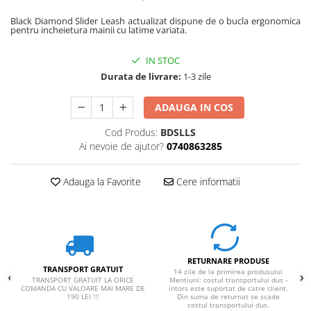
Rucsaci impermeabili
Black Diamond Slider Leash actualizat dispune de o bucla ergonomica
pentru incheietura mainii cu latime variata.
Borsete si Portofele
Accesorii
IN STOC
Durata de livrare:
1-3 zile
CORTURI
Corturi 2 persoane
ADAUGA IN COS
Corturi 3 persoane
Cod Produs:
BDSLLS
Corturi 4 persoane
Ai nevoie de ajutor?
0740863285
Corturi de familie
SALTELE
Adauga la Favorite
Cere informatii
LANTERNE
IMBRACAMINTE
Femei
Pantaloni
RETURNARE PRODUSE
TRANSPORT GRATUIT
14 zile de la primirea produsului
Caciuli
TRANSPORT GRATUIT LA ORICE
Mentiuni: costul transportului dus -
COMANDA CU VALOARE MAI MARE DE
intors este suportat de catre client.
Jachete
190 LEI !!!
Din suma de returnat se scade
costul transportului dus.