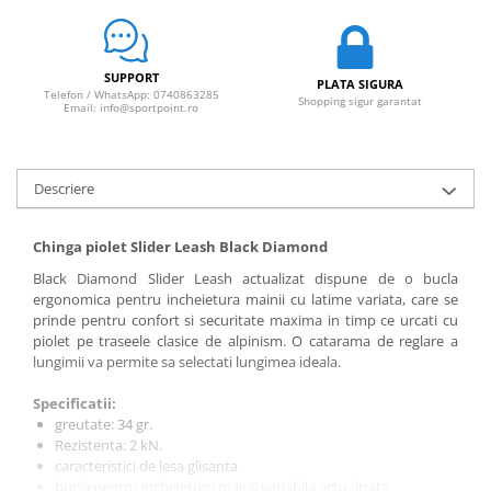
Sosete
Bandane
Imbracaminte de corp
SUPPORT
Bandane
PLATA SIGURA
Telefon / WhatsApp: 0740863285
Shopping sigur garantat
Email: info@sportpoint.ro
Manusi
Accesorii
Produse de Intretinere
Descriere
Barbati
Chinga piolet Slider Leash Black Diamond
Pantaloni
Black Diamond Slider Leash actualizat dispune de o bucla
Caciuli
ergonomica pentru incheietura mainii cu latime variata, care se
Jachete
prinde pentru confort si securitate maxima in timp ce urcati cu
Sosete
piolet pe traseele clasice de alpinism. O catarama de reglare a
lungimii va permite sa selectati lungimea ideala.
Bandane
Imbracaminte de corp
Specificatii:
greutate: 34 gr.
Copii
Rezistenta: 2 kN.
Jachete copii
caracteristici de lesa glisanta
bucla pentru incheietura mainii variabila actualizata
Caciuli