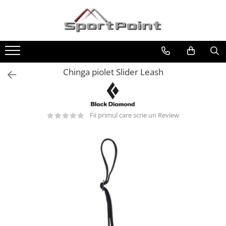
Toate Produsele
ALPINISM
Coltari
Chinga piolet Slider Leash
Pioleti
Bucle
Hamuri
Fii primul care scrie un Review
Scripeti
Asigurari
Carabiniere
Nuci si Frienduri
Corzi si Cordeline
Suruburi de gheata
Magneziu