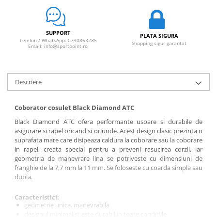
SUPPORT
PLATA SIGURA
Telefon / WhatsApp: 0740863285
Shopping sigur garantat
Email: info@sportpoint.ro
Descriere
Coborator cosulet Black Diamond ATC
Black Diamond ATC ofera performante usoare si durabile de
asigurare si rapel oricand si oriunde. Acest design clasic prezinta o
suprafata mare care disipeaza caldura la coborare sau la coborare
in rapel, creata special pentru a preveni rasucirea corzii, iar
geometria de manevrare lina se potriveste cu dimensiuni de
franghie de la 7,7 mm la 11 mm. Se foloseste cu coarda simpla sau
dubla.
Caracteristici:
geometrie unica, manevrabila
designul minimalist este durabil in toate conditiile