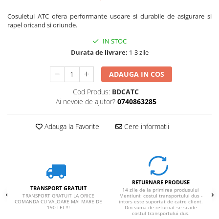
Cosuletul ATC ofera performante usoare si durabile de asigurare si
rapel oricand si oriunde.
IN STOC
Durata de livrare:
1-3 zile
ADAUGA IN COS
Cod Produs:
BDCATC
Ai nevoie de ajutor?
0740863285
Adauga la Favorite
Cere informatii
RETURNARE PRODUSE
TRANSPORT GRATUIT
14 zile de la primirea produsului
TRANSPORT GRATUIT LA ORICE
Mentiuni: costul transportului dus -
COMANDA CU VALOARE MAI MARE DE
intors este suportat de catre client.
190 LEI !!!
Din suma de returnat se scade
costul transportului dus.