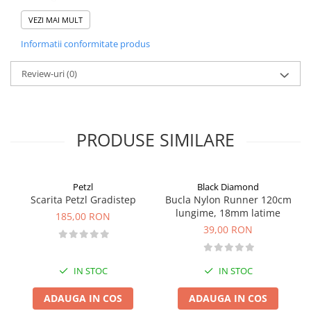
suprafata mare disipeaza caldura la coborare sau rapel
VEZI MAI MULT
manevreaza corzi de la 7,7 la 11 mm
greutate: 60 gr.
Informatii conformitate produs
Review-uri
(0)
PRODUSE SIMILARE
Petzl
Black Diamond
Scarita Petzl Gradistep
Bucla Nylon Runner 120cm
lungime, 18mm latime
185,00 RON
39,00 RON
IN STOC
IN STOC
ADAUGA IN COS
ADAUGA IN COS