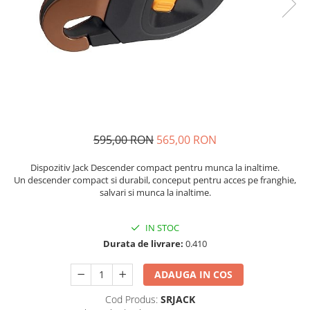
Caciuli
Slackline
Jachete
Accesorii
Sosete
Copii
Bandane
Espadrile
Imbracaminte de corp
Casti
Copii
Lopeti de zapada / avalansa
Jachete copii
595,00 RON
565,00 RON
Caciuli
Pantaloni copii
Dispozitiv Jack Descender compact pentru munca la inaltime.
Sosete
Un descender compact si durabil, conceput pentru acces pe franghie,
salvari si munca la inaltime.
Imbracaminte de corp
IN STOC
Durata de livrare:
0.410
ADAUGA IN COS
Cod Produs:
SRJACK