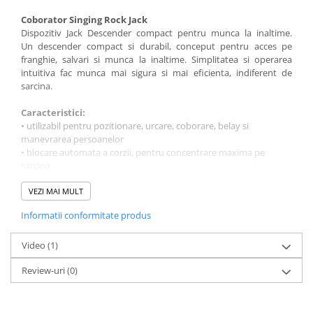
Coborator Singing Rock Jack
Dispozitiv Jack Descender compact pentru munca la inaltime.
Un descender compact si durabil, conceput pentru acces pe
franghie, salvari si munca la inaltime. Simplitatea si operarea
intuitiva fac munca mai sigura si mai eficienta, indiferent de
sarcina.
Caracteristici:
• utilizabil pentru pozitionare, urcare, coborare, belay si
manevrarea persoanelor
• blocare automata a corzii, pentru concentrare maxima pe
sarcina
• control precis al vitezei prin maneta
• insertie rapida a franghiei si operare lina
VEZI MAI MULT
• mecanism de blocare dezactivabil pentru belay sau manevre
Informatii conformitate produs
rapide
• ideal pentru urcari scurte pe franghie
• nu necesita detasarea dispozitivului de ham pentru
Video
(1)
introducerea sau scoaterea corzii
Review-uri
(0)
• fara frecare suplimentara pana la 200 kg
• compatibil cu franghii de 9, 312 mm
• parti in contact cu franghia fabricate din otel inoxidabil
• posibilitate de blocare permanenta pe franghie