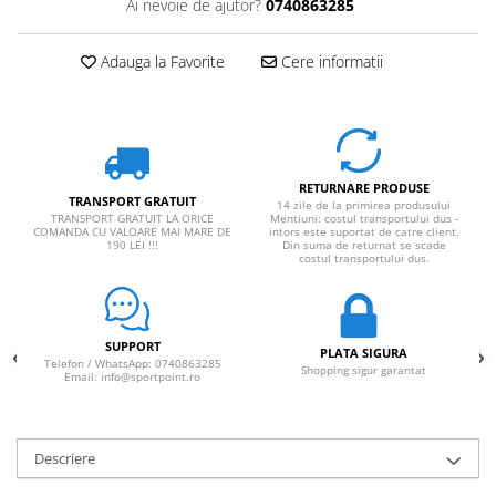
Ai nevoie de ajutor?
0740863285
Adauga la Favorite
Cere informatii
RETURNARE PRODUSE
TRANSPORT GRATUIT
14 zile de la primirea produsului
TRANSPORT GRATUIT LA ORICE
Mentiuni: costul transportului dus -
COMANDA CU VALOARE MAI MARE DE
intors este suportat de catre client.
190 LEI !!!
Din suma de returnat se scade
costul transportului dus.
SUPPORT
PLATA SIGURA
Telefon / WhatsApp: 0740863285
Shopping sigur garantat
Email: info@sportpoint.ro
Descriere