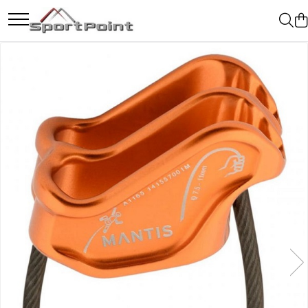
Toate Produsele
ALPINISM
Coltari
Pioleti
Bucle
Hamuri
Scripeti
Asigurari
Carabiniere
Nuci si Frienduri
Corzi si Cordeline
Suruburi de gheata
Magneziu