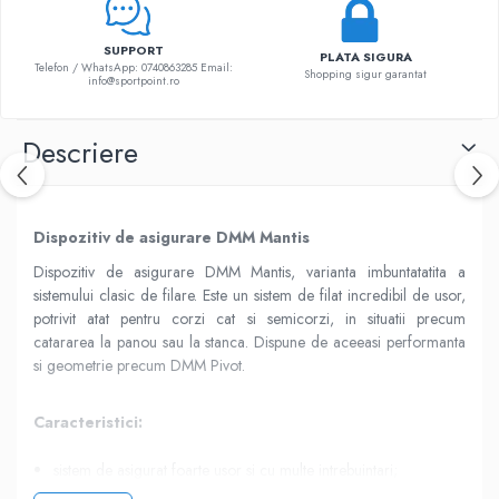
Sosete
Bandane
SUPPORT
Imbracaminte de corp
PLATA SIGURA
Telefon / WhatsApp: 0740863285 Email:
Shopping sigur garantat
info@sportpoint.ro
Bandane
Manusi
Descriere
Accesorii
Produse de Intretinere
Barbati
Dispozitiv de asigurare DMM Mantis
Pantaloni
Dispozitiv de asigurare DMM Mantis, varianta imbuntatatita a
Caciuli
sistemului clasic de filare. Este un sistem de filat incredibil de usor,
Jachete
potrivit atat pentru corzi cat si semicorzi, in situatii precum
catararea la panou sau la stanca. Dispune de aceeasi performanta
Sosete
si geometrie precum DMM Pivot.
Bandane
Imbracaminte de corp
Caracteristici:
Copii
Jachete copii
sistem de asigurat foarte usor si cu multe intrebuintari;
Caciuli