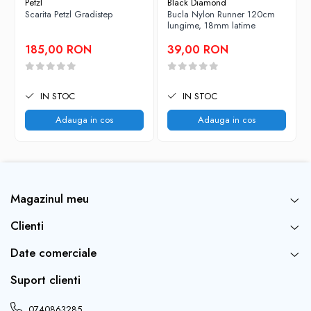
Petzl
Black Diamond
Scarita Petzl Gradistep
Bucla Nylon Runner 120cm
lungime, 18mm latime
185,00 RON
39,00 RON
IN STOC
IN STOC
Adauga in cos
Adauga in cos
Magazinul meu
Clienti
Date comerciale
Suport clienti
0740863285