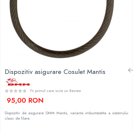
Rucsaci
Slackline
Accesorii
Copii
Espadrile
Casti
Lopeti de zapada / avalansa
Dispozitiv asigurare Cosulet Mantis
VIA FERRATA
RACHETE DE ZAPADA
BETE TREKKING
Fii primul care scrie un Review
SACI DE DORMIT
95,00 RON
RUCSACI
Rucsaci pana la 30 litri
Dispozitiv de asigurare DMM Mantis, varianta imbuntatatita a sistemului
clasic de filare.
Rucsaci intre 31 - 50 litri
Rucsaci intre 51 - 70 litri