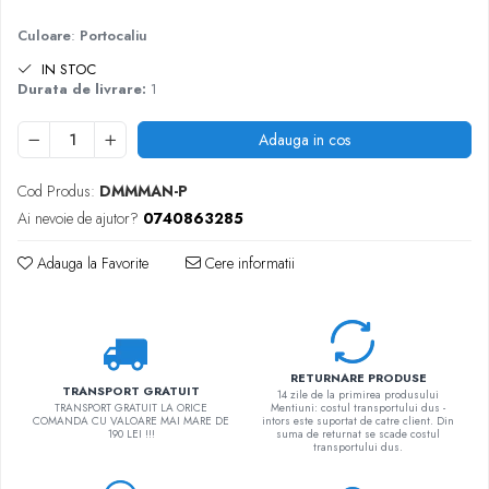
Rucsaci impermeabili
Culoare
:
Portocaliu
Borsete si Portofele
IN STOC
Accesorii
Durata de livrare:
1
CORTURI
Adauga in cos
Corturi 2 persoane
Corturi 3 persoane
Cod Produs:
DMMMAN-P
Corturi 4 persoane
Ai nevoie de ajutor?
0740863285
Corturi de familie
Adauga la Favorite
Cere informatii
SALTELE
LANTERNE
IMBRACAMINTE
Femei
RETURNARE PRODUSE
TRANSPORT GRATUIT
14 zile de la primirea produsului
Pantaloni
TRANSPORT GRATUIT LA ORICE
Mentiuni: costul transportului dus -
COMANDA CU VALOARE MAI MARE DE
intors este suportat de catre client. Din
Caciuli
190 LEI !!!
suma de returnat se scade costul
transportului dus.
Jachete