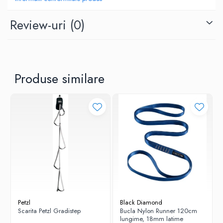
material(e): cadru din aluminiu, inel de pozitionare din
Review-uri
(0)
elastomer termoplastic (TPE)
compatibilitate cu franghia: 8 pana la 13 mm
certificare(i): EN 15151-2, cu exceptia cerintei privind
dimensiunile minime ale punctului de fixare.
Produse similare
design elegant pentru a facilita instructiunile si inspectiile
vizuale
usor de utilizat
inelul din plastic mentine conectorul pozitionat corect pentru
a facilita instalarea franghiei in timp ce dispozitivul este
conectat la ham, limitand riscul de a scapa dispozitivul
posibil de configurat pentru utilizarea cu mana dreapta sau
cu mana stanga
disponibil in doua culori: negru si verde
Petzl
Black Diamond
Scarita Petzl Gradistep
Bucla Nylon Runner 120cm
lungime, 18mm latime