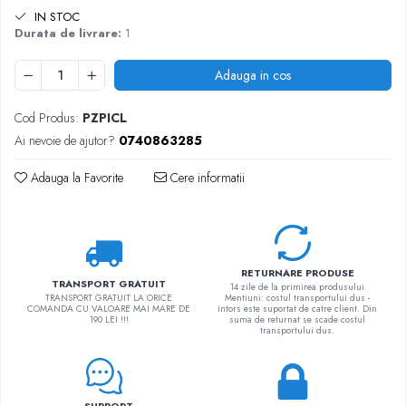
IN STOC
Durata de livrare:
1
Adauga in cos
Cod Produs:
PZPICL
Ai nevoie de ajutor?
0740863285
Adauga la Favorite
Cere informatii
RETURNARE PRODUSE
TRANSPORT GRATUIT
14 zile de la primirea produsului
TRANSPORT GRATUIT LA ORICE
Mentiuni: costul transportului dus -
COMANDA CU VALOARE MAI MARE DE
intors este suportat de catre client. Din
190 LEI !!!
suma de returnat se scade costul
transportului dus.