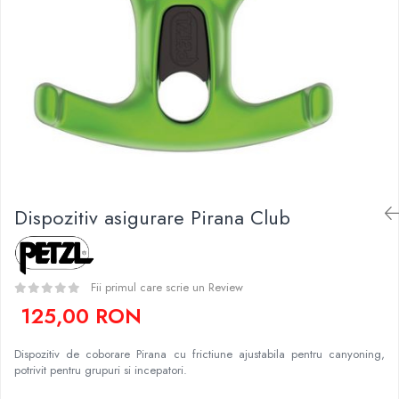
Caciuli
Slackline
Jachete
Accesorii
Sosete
Copii
Bandane
Espadrile
Imbracaminte de corp
Casti
Copii
Lopeti de zapada / avalansa
Jachete copii
Caciuli
Pantaloni copii
Dispozitiv asigurare Pirana Club
Sosete
Imbracaminte de corp
Fii primul care scrie un Review
125,00 RON
Dispozitiv de coborare Pirana cu frictiune ajustabila pentru canyoning,
potrivit pentru grupuri si incepatori.