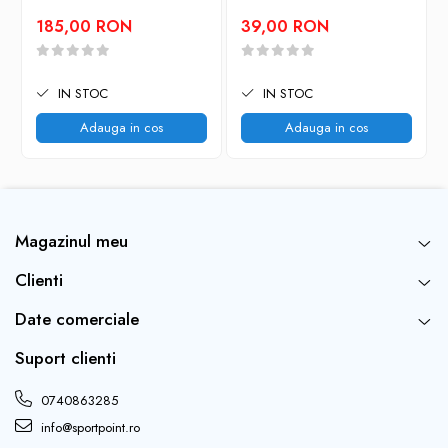
185,00 RON
39,00 RON
IN STOC
IN STOC
Adauga in cos
Adauga in cos
Magazinul meu
Clienti
Date comerciale
Suport clienti
0740863285
info@sportpoint.ro