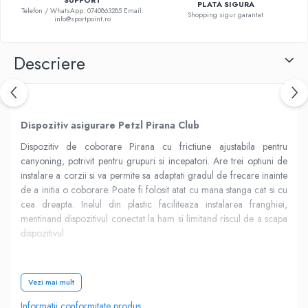
SUPPORT
PLATA SIGURA
Telefon / WhatsApp: 0740863285 Email:
Shopping sigur garantat
info@sportpoint.ro
Descriere
Dispozitiv asigurare Petzl Pirana Club
Dispozitiv de coborare Pirana cu frictiune ajustabila pentru
canyoning, potrivit pentru grupuri si incepatori. Are trei optiuni de
instalare a corzii si va permite sa adaptati gradul de frecare inainte
de a initia o coborare. Poate fi folosit atat cu mana stanga cat si cu
cea dreapta. Inelul din plastic faciliteaza instalarea franghiei,
mentinand dispozitivul conectat la ham si limitand riscul de a scapa
dispozitivul.
Caracteristici:
Vezi mai mult
Informatii conformitate produs
greutate: 90 g