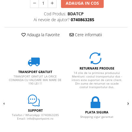
ADAUGA IN COS
Cod Produs:
BDATCP
Ai nevoie de ajutor?
0740863285
Adauga la Favorite
Cere informatii
RETURNARE PRODUSE
TRANSPORT GRATUIT
14 zile de la primirea produsului
TRANSPORT GRATUIT LA ORICE
Mentiuni: costul transportului dus -
COMANDA CU VALOARE MAI MARE DE
intors este suportat de catre client.
190 LEI !!!
Din suma de returnat se scade
costul transportului dus.
SUPPORT
PLATA SIGURA
Telefon / WhatsApp: 0740863285
Shopping sigur garantat
Email: info@sportpoint.ro