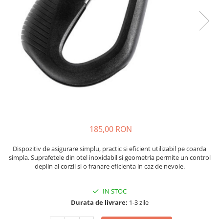
Caciuli
Slackline
Jachete
Accesorii
Sosete
Copii
Bandane
Espadrile
Imbracaminte de corp
Casti
Copii
Lopeti de zapada / avalansa
Jachete copii
Caciuli
Pantaloni copii
Sosete
185,00 RON
Imbracaminte de corp
Dispozitiv de asigurare simplu, practic si eficient utilizabil pe coarda
simpla. Suprafetele din otel inoxidabil si geometria permite un control
deplin al corzii si o franare eficienta in caz de nevoie.
IN STOC
Durata de livrare:
1-3 zile