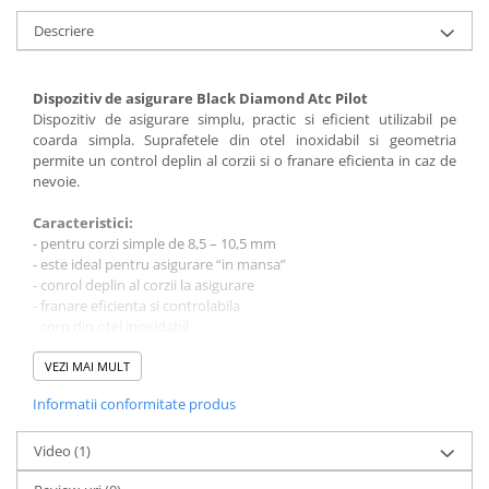
Descriere
Dispozitiv de asigurare Black Diamond
Atc Pilot
Dispozitiv de asigurare simplu, practic si eficient utilizabil pe
coarda simpla. Suprafetele din otel inoxidabil si geometria
permite un control deplin al corzii si o franare eficienta in caz de
nevoie.
Caracteristici:
- pentru corzi simple de 8,5 – 10,5 mm
- este ideal pentru asigurare “in mansa”
- conrol deplin al corzii la asigurare
- franare eficienta si controlabila
- corp din otel inoxidabil
- suprafete ergonomice
- greutate: 92 gr.
VEZI MAI MULT
Informatii conformitate produs
NOTA: Carabinierele din poze au caracter informativ, nu sunt
incluse in pret !
Video
(1)