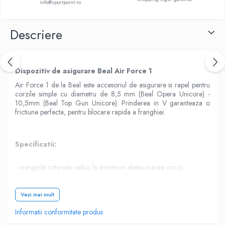
info@sportpoint.ro
Descriere
Dispozitiv de asigurare Beal Air Force 1
Air Force 1 de la Beal este accesoriul de asigurare si rapel pentru
corzile simple cu diametru de 8,5 mm (Beal Opera Unicore) -
10,5mm (Beal Top Gun Unicore). Prinderea in V garanteaza o
frictiune perfecta, pentru blocare rapida a franghiei.
Specificatii:
- marginile rotunjite reduc la minimum deteriorarea corzii
- ideal pentru corzi simple de 8,5 > 10,5 mm
- accesoriu de asigurare si coborare
Vezi mai mult
- greutate: 44 gr.
Informatii conformitate produs