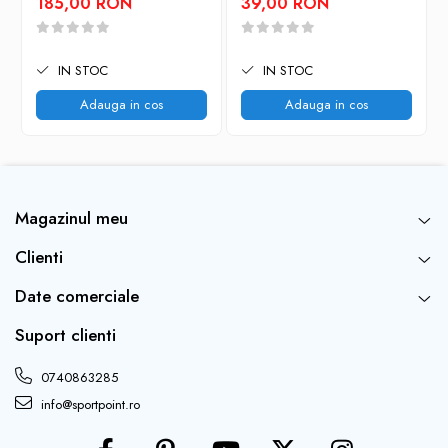
185,00 RON
39,00 RON
IN STOC
IN STOC
Adauga in cos
Adauga in cos
Magazinul meu
Clienti
Date comerciale
Suport clienti
0740863285
info@sportpoint.ro