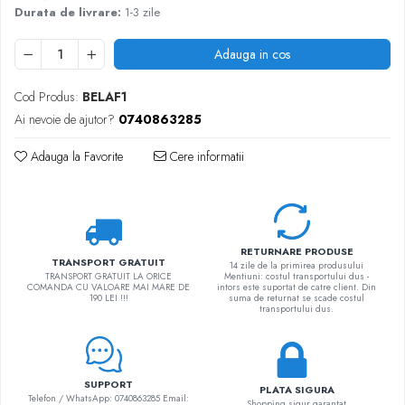
Durata de livrare:
1-3 zile
Adauga in cos
Cod Produs:
BELAF1
Ai nevoie de ajutor?
0740863285
Adauga la Favorite
Cere informatii
RETURNARE PRODUSE
TRANSPORT GRATUIT
14 zile de la primirea produsului
TRANSPORT GRATUIT LA ORICE
Mentiuni: costul transportului dus -
COMANDA CU VALOARE MAI MARE DE
intors este suportat de catre client. Din
190 LEI !!!
suma de returnat se scade costul
transportului dus.
SUPPORT
PLATA SIGURA
Telefon / WhatsApp: 0740863285 Email:
Shopping sigur garantat