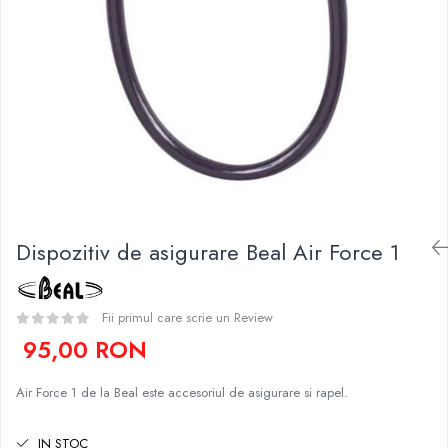
Caciuli
Slackline
Jachete
Accesorii
Sosete
Copii
Bandane
Espadrile
Imbracaminte de corp
Casti
Copii
Lopeti de zapada / avalansa
Jachete copii
Caciuli
Pantaloni copii
Dispozitiv de asigurare Beal Air Force 1
Sosete
Imbracaminte de corp
Fii primul care scrie un Review
95,00 RON
Air Force 1 de la Beal este accesoriul de asigurare si rapel.
IN STOC