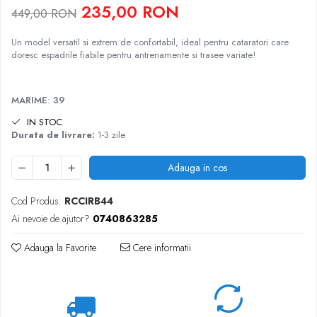
235,00 RON
449,00 RON
Un model versatil si extrem de confortabil, ideal pentru cataratori care
doresc espadrile fiabile pentru antrenamente si trasee variate!
MARIME
:
39
IN STOC
Durata de livrare:
1-3 zile
Adauga in cos
Cod Produs:
RCCIRB44
Ai nevoie de ajutor?
0740863285
Adauga la Favorite
Cere informatii