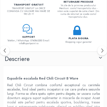
RETURNARE PRODUSE
TRANSPORT GRATUIT
14 zile de la primirea produsului
TRANSPORT GRATUIT LA ORICE
Mentiuni: costul transportului dus -
COMANDA CU VALOARE MAI MARE DE
intors este suportat de catre client. Din
190 LEI !!!
suma de returnat se scade costul
transportului dus.
SUPPORT
PLATA SIGURA
Telefon / WhatsApp: 0740863285 Email:
Shopping sigur garantat
info@sportpoint.ro
Descriere
Espadrile escalada Red Chili Circuit B Ware
Red Chili Circuit combina confortul exceptional cu cerintele
escaladei, fiind ideal pentru incepatori si cei care prefera sesiunile
lungi. Forma sa ofera spatiu optim pentru degete, iar usoara curba
downturn asigura suport suplimentar in miscarile de inceput. Acest
model este perfect pentru escalada sportiva, bouldering, trasee
lungi si antrenamente indelungate, oferind un echilibru ideal intre