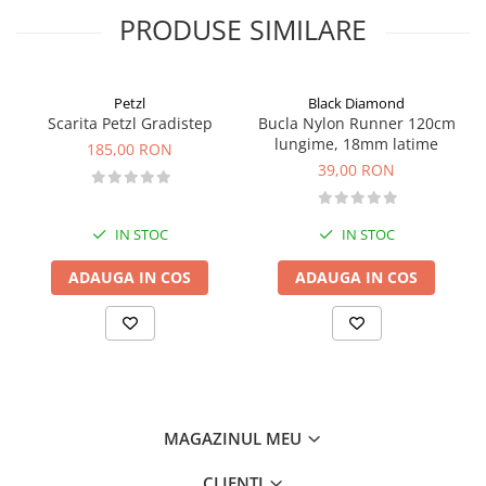
redus
PRODUSE SIMILARE
- forma agresiva, curbata in jos, pentru rute abrupte si bouldering
tehnic
- talpa din cauciuc turnat 4.3 mm aderenta si performanta
superioara
Petzl
Black Diamond
- limba din material tricotat tehnic respirabilitate si confort de top
Scarita Petzl Gradistep
Bucla Nylon Runner 120cm
- talpa intermediara minimalista sensibilitate maxima in miscare
lungime, 18mm latime
185,00 RON
- combinatie inovatoare de cauciuc imprimat si turnat stabilitate
39,00 RON
si precizie la toe-hooking
- inchidere Velcro ajustare rapida si sigura
- model unisex
IN STOC
IN STOC
ADAUGA IN COS
ADAUGA IN COS
MAGAZINUL MEU
CLIENTI