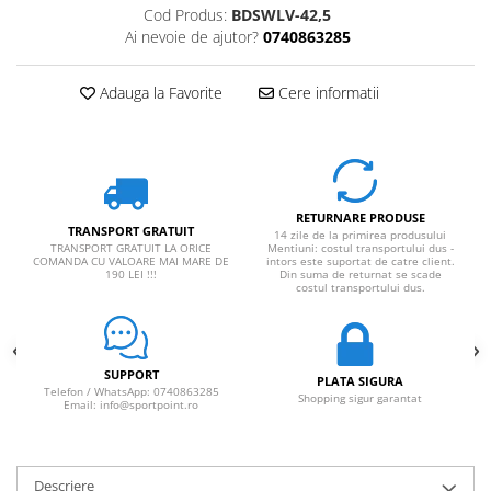
Cod Produs:
BDSWLV-42,5
Ai nevoie de ajutor?
0740863285
Adauga la Favorite
Cere informatii
RETURNARE PRODUSE
TRANSPORT GRATUIT
14 zile de la primirea produsului
TRANSPORT GRATUIT LA ORICE
Mentiuni: costul transportului dus -
COMANDA CU VALOARE MAI MARE DE
intors este suportat de catre client.
190 LEI !!!
Din suma de returnat se scade
costul transportului dus.
SUPPORT
PLATA SIGURA
Telefon / WhatsApp: 0740863285
Shopping sigur garantat
Email: info@sportpoint.ro
Descriere