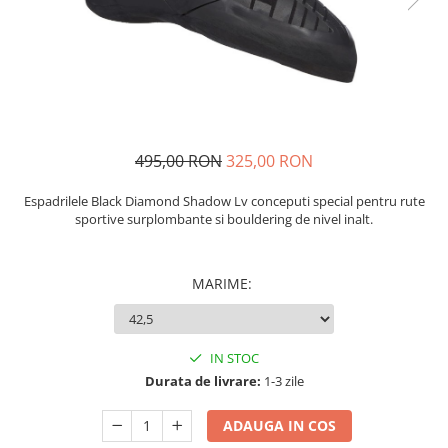
Caciuli
Slackline
Jachete
Accesorii
Sosete
Copii
Bandane
Espadrile
Imbracaminte de corp
Casti
Copii
495,00 RON
325,00 RON
Lopeti de zapada / avalansa
Jachete copii
Espadrilele Black Diamond Shadow Lv conceputi special pentru rute
Caciuli
sportive surplombante si bouldering de nivel inalt.
Pantaloni copii
Sosete
Imbracaminte de corp
MARIME
:
IN STOC
Durata de livrare:
1-3 zile
ADAUGA IN COS