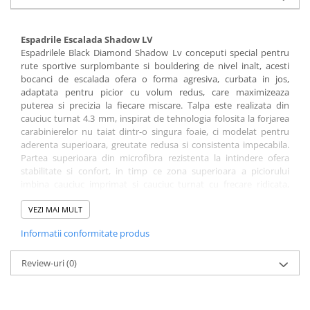
Espadrile Escalada Shadow LV
Espadrilele Black Diamond Shadow Lv conceputi special pentru
rute sportive surplombante si bouldering de nivel inalt, acesti
bocanci de escalada ofera o forma agresiva, curbata in jos,
adaptata pentru picior cu volum redus, care maximizeaza
puterea si precizia la fiecare miscare. Talpa este realizata din
cauciuc turnat 4.3 mm, inspirat de tehnologia folosita la forjarea
carabinierelor nu taiat dintr-o singura foaie, ci modelat pentru
aderenta superioara, greutate redusa si consistenta impecabila.
Partea superioara din microfibra rezistenta la intindere ofera
stabilitate si confort, in timp ce zona superioara a piciorului
imbina cauciuc imprimat si cauciuc turnat cu frecare ridicata,
amplasate strategic pentru maxima durabilitate, dexteritate si
aderenta la toe-hooking. Limba din Engineered Knit Technology
VEZI MAI MULT
asigura respirabilitate excelenta si libertate de miscare, iar
Informatii conformitate produs
mijlocul minimalist ofera o sensibilitate exceptionala pe teren
abrupt. Sistemul de inchidere cu Velcro permite o ajustare rapida
si precisa a potrivirii.
Review-uri
(0)
Caracteristici:
- constructie LV (Low Volume) ideala pentru picioare cu volum