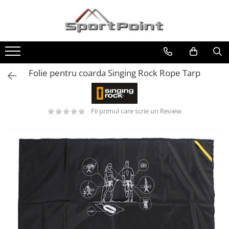
Toate Produsele
ALPINISM
Coltari
Folie pentru coarda Singing Rock Rope Tarp
Pioleti
Bucle
Fii primul care scrie un Review
Hamuri
Scripeti
Asigurari
Carabiniere
Nuci si Frienduri
Corzi si Cordeline
Suruburi de gheata
Magneziu