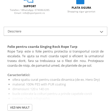
Sosete
SUPPORT
Bandane
PLATA SIGURA
Telefon / WhatsApp: 0740863285
Shopping sigur garantat
Imbracaminte de corp
Email: info@sportpoint.ro
Bandane
Manusi
Descriere
Accesorii
Produse de Intretinere
Folie pentru coarda Singing Rock Rope Tarp
Barbati
Rope Tarp este o folie pentru protectia si transportul corzii de
escalada. Te ajuta sa muti coarda rapid si eficient la urmatorul
Pantaloni
traseu dorit, fara sa trebuiasca sa o filezi din nou. Protejeaza
Caciuli
coarda de nisip, de pamantul umed, de plantele de pe sol.
Jachete
Caracteristici:
Sosete
ofera spatiu curat pentru coarda dinamica (de ex. Hero Dry)
Bandane
material: 100% PES with PUR coating
dimensiuni: 120 x 140 cm
Imbracaminte de corp
bucle colorate la colturi pentru a prinde capetele corzii
Copii
partner check infographic
cu aceasta husa prelungesti durata de utilizare a corzii
Jachete copii
VEZI MAI MULT
impachetare rapida fara sa fie nevoie sa mai filezi coarda
Caciuli