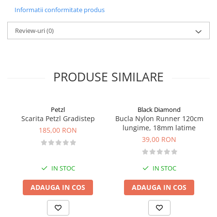
Informatii conformitate produs
Pantaloni copii
Sosete
Review-uri
(0)
Imbracaminte de corp
INCALTAMINTE
Ghete
PRODUSE SIMILARE
Produse de Intretinere
Pantofi
PARAZAPEZI
Petzl
Black Diamond
Scarita Petzl Gradistep
Bucla Nylon Runner 120cm
MANUSI
lungime, 18mm latime
185,00 RON
COPII
39,00 RON
OFERTE SPECIALE
SPRAY ANTI URS
IN STOC
IN STOC
CAMPING
Arzatoare si Butelii
ADAUGA IN COS
ADAUGA IN COS
Vase si Tacamuri