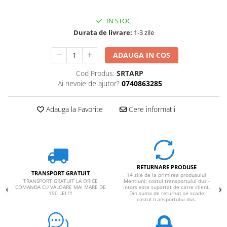
Rucsaci impermeabili
IN STOC
Borsete si Portofele
Durata de livrare:
1-3 zile
Accesorii
ADAUGA IN COS
CORTURI
Corturi 2 persoane
Cod Produs:
SRTARP
Ai nevoie de ajutor?
0740863285
Corturi 3 persoane
Corturi 4 persoane
Adauga la Favorite
Cere informatii
Corturi de familie
SALTELE
LANTERNE
IMBRACAMINTE
RETURNARE PRODUSE
Femei
TRANSPORT GRATUIT
14 zile de la primirea produsului
TRANSPORT GRATUIT LA ORICE
Mentiuni: costul transportului dus -
Pantaloni
COMANDA CU VALOARE MAI MARE DE
intors este suportat de catre client.
190 LEI !!!
Din suma de returnat se scade
costul transportului dus.
Caciuli
Jachete