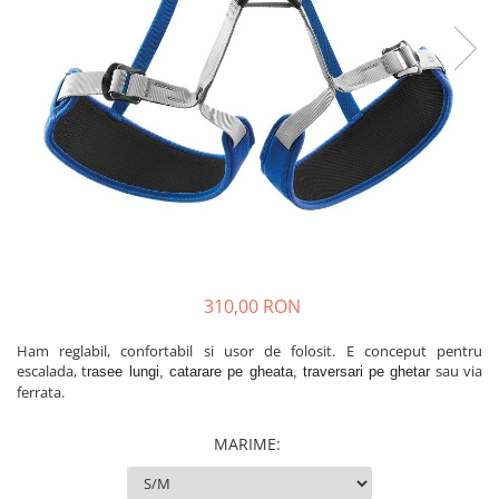
Rucsaci
Slackline
Accesorii
Copii
Espadrile
Casti
Lopeti de zapada / avalansa
VIA FERRATA
RACHETE DE ZAPADA
310,00 RON
BETE TREKKING
Ham reglabil, confortabil si usor de folosit. E conceput pentru
SACI DE DORMIT
escalada, t
sau via
rasee lungi, catarare pe gheata, traversari pe ghetar
RUCSACI
ferrata.
Rucsaci pana la 30 litri
MARIME
:
Rucsaci intre 31 - 50 litri
Rucsaci intre 51 - 70 litri