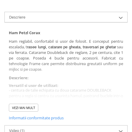
Sosete
Bandane
Imbracaminte de corp
Descriere
Bandane
Manusi
Ham Petzl Corax
Ham reglabil, confortabil si usor de folosit. E conceput pentru
Accesorii
escalada, t
sau
rasee lungi, catarare pe gheata, traversari pe ghetar
Produse de Intretinere
via ferrata. Catarame Doubleback de reglare, 2 pe centura, cite 1
pe coapse. Poseda 4 bucle pentru accesorii. Fabricat cu
Barbati
tehnologie Frame care permite distribuirea greutatii uniform pe
Pantaloni
mijloc si pe coapse.
Caciuli
Descriere:
Jachete
Versatil si usor de utilizat:
- centura de talie echipata cu doua catarame DOUBLEBACK
Sosete
pentru a regla si centra cu usurinta hamul, pastrand buclele intr-o
Bandane
pozitie usor accesibila
- buclele pentru picioare reglabile permit ajustarea usoara a
Imbracaminte de corp
VEZI MAI MULT
hamului la diferite tipuri de corp si imbracaminte
Copii
Informatii conformitate produs
Gata de transportat si organizat echipament:
Jachete copii
- doua bucle de viteza din fata sunt rigide, pentru a prinde si a
declipsa cu usurinta tragerile rapide
Video
(1)
Caciuli