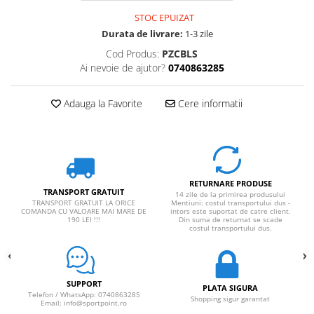
Rucsaci impermeabili
STOC EPUIZAT
Durata de livrare:
1-3 zile
Borsete si Portofele
Cod Produs:
PZCBLS
Accesorii
Ai nevoie de ajutor?
0740863285
CORTURI
Corturi 2 persoane
Adauga la Favorite
Cere informatii
Corturi 3 persoane
Corturi 4 persoane
Corturi de familie
SALTELE
RETURNARE PRODUSE
TRANSPORT GRATUIT
14 zile de la primirea produsului
LANTERNE
TRANSPORT GRATUIT LA ORICE
Mentiuni: costul transportului dus -
COMANDA CU VALOARE MAI MARE DE
intors este suportat de catre client.
IMBRACAMINTE
190 LEI !!!
Din suma de returnat se scade
costul transportului dus.
Femei
Pantaloni
Caciuli
SUPPORT
PLATA SIGURA
Telefon / WhatsApp: 0740863285
Jachete
Shopping sigur garantat
Email: info@sportpoint.ro