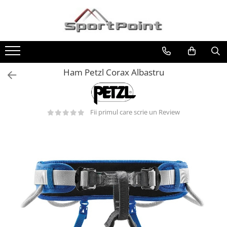
Toate Produsele
ALPINISM
Coltari
Ham Petzl Corax Albastru
Pioleti
Bucle
Fii primul care scrie un Review
Hamuri
Scripeti
Asigurari
Carabiniere
Nuci si Frienduri
Corzi si Cordeline
Suruburi de gheata
Magneziu