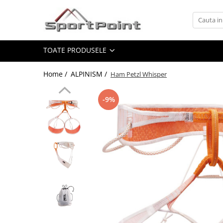
Toate Produsele
TOATE PRODUSELE
ALPINISM
Coltari
Home /
ALPINISM /
​​​​​​​Ham Petzl Whisper
Pioleti
Bucle
-9%
Hamuri
Scripeti
Asigurari
Carabiniere
Nuci si Frienduri
Corzi si Cordeline
Suruburi de gheata
Magneziu