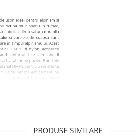
 usor, ideal pentru alpinism si
 nu ocupa mult spatiu in rucsac,
ste fabricat din tesatura durabila
lie si curelele de coapsa sunt
care in timpul alpinismului. Acest
ibrelor HMPE si nylon acoperite
and confortul chiar si in conditii
l activitatilor pe pozitie. Punctele
 material HMPE pentru o rezistenta
eri rigide pentru echipament pe
reaza cu rucsacul. Bucla din spate
esorii, iar buclele suplimentare
tate in utilizare. Construit din
ru greutate redusa si durabilitate.
ansport completeaza pachetul.
sm
PRODUSE SIMILARE
 MATRYX® Technology;
ile si asigura libertatea de