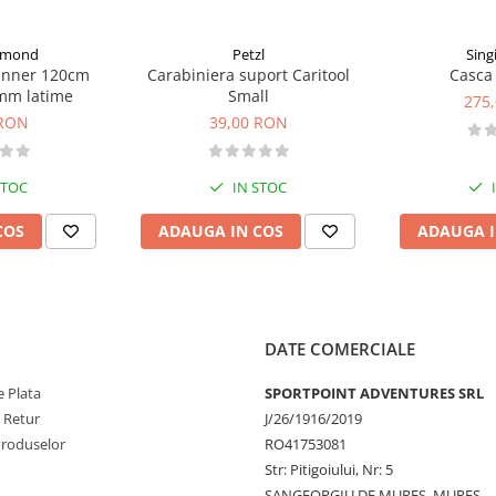
 inalta densitate) si nylon
iamond
Petzl
Sing
unner 120cm
Carabiniera suport Caritool
Casca 
mm latime
Small
275
 RON
39,00 RON
 cu material HMPE pentru o
, pentru transportul unor
ara de carabiniere;
STOC
IN STOC
reaza cu transportul rucsacului;
in diverse accesorii;
COS
ADAUGA IN COS
ADAUGA I
(care urmeaza sa fie
densitate, poliester;
DATE COMERCIALE
 Plata
SPORTPOINT ADVENTURES SRL
7-84 cm, L- 84-92 cm;
- 48-53 cm, M- 52-57 cm, L- 55-60
e Retur
J/26/1916/2019
Produselor
RO41753081
Str: Pitigoiului, Nr: 5
SANGEORGIU DE MURES, MURES