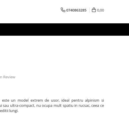
0740863285
0,00
 un Review
 este un model extrem de usor, ideal pentru alpinism si
ui sau ultra-compact, nu ocupa mult spatiu in rucsac, ceea ce
ditii lungi.