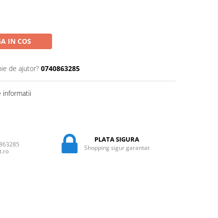
A IN COS
oie de ajutor?
0740863285
informatii
PLATA SIGURA
0863285
Shopping sigur garantat
t.ro