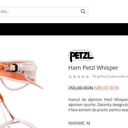
​​​​​​​Ham Petzl Whisper
Fii primul care scrie
755,00 RON
689,00 RON
Hamul de alpinism Petzl Whisper
alpinism sportiv. Datorita designul
il face extrem de practic pentru expe
MARIME
:
M