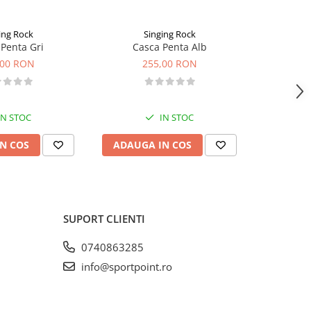
ing Rock
Singing Rock
Penta Gri
Casca Penta Alb
Casca 
,00 RON
255,00 RON
2
IN STOC
IN STOC
N COS
ADAUGA IN COS
VEZI 
SUPORT CLIENTI
0740863285
info@sportpoint.ro