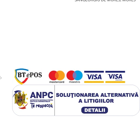
cter informativ, nu sunt
-