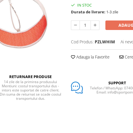
IN STOC
Durata de livrare:
1-3 zile
ADAUG
Cod Produs:
PZLWHIM
Ai nev
Adauga la Favorite
Cere 
RETURNARE PRODUSE
14 zile de la primirea produsului
SUPPORT
Mentiuni: costul transportului dus -
Telefon / WhatsApp: 074
intors este suportat de catre client.
Email: info@sportpoin
Din suma de returnat se scade costul
transportului dus.