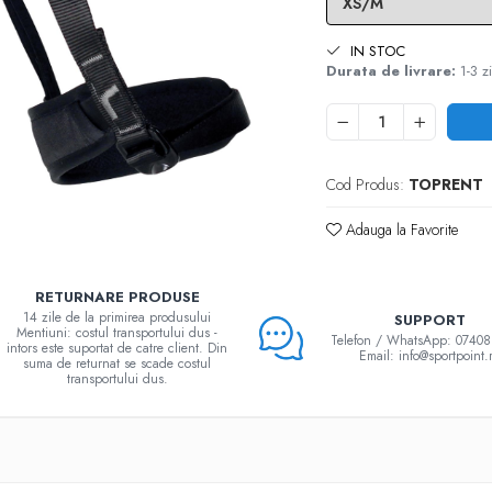
IN STOC
Durata de livrare:
1-3 zi
Cod Produs:
TOPRENT
Adauga la Favorite
RETURNARE PRODUSE
14 zile de la primirea produsului
SUPPORT
Mentiuni: costul transportului dus -
Telefon / WhatsApp: 0740
intors este suportat de catre client. Din
Email: info@sportpoint.
suma de returnat se scade costul
transportului dus.