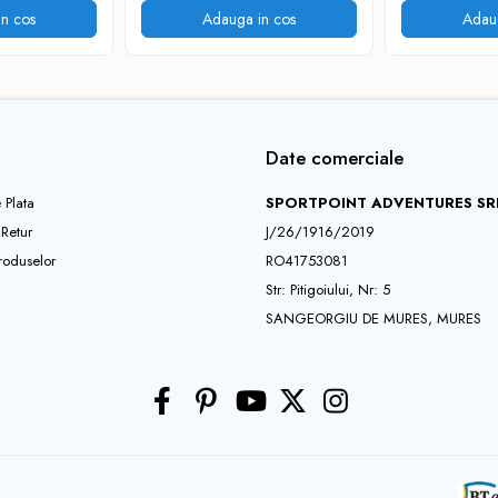
n cos
Adauga in cos
Adau
Date comerciale
 Plata
SPORTPOINT ADVENTURES SR
 Retur
J/26/1916/2019
roduselor
RO41753081
Str: Pitigoiului, Nr: 5
SANGEORGIU DE MURES, MURES