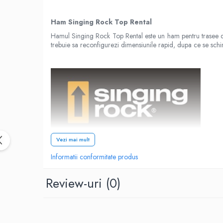
Rucsaci impermeabili
Ham Singing Rock Top Rental
Borsete si Portofele
Hamul Singing Rock Top Rental este un ham pentru trasee de v
Accesorii
trebuie sa reconfigurezi dimensiunile rapid, dupa ce se schi
CORTURI
Corturi 2 persoane
Corturi 3 persoane
Corturi 4 persoane
Corturi de familie
SALTELE
Vezi mai mult
LANTERNE
IMBRACAMINTE
Informatii conformitate produs
Caracteristici:
Femei
Review-uri
(0)
Pantaloni
echipat cu 3 buc catarame
Rock&Lock
Caciuli
stil minimalist cu confort superior
Jachete
bucle captusite la picioare