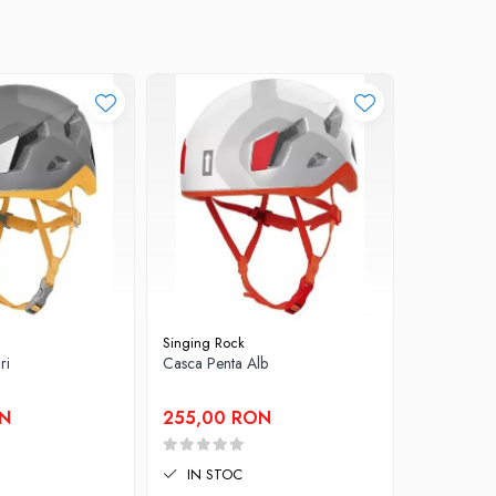
Singing Rock
Petzl
ri
Casca Penta Alb
Casca Bore
ON
255,00 RON
295,00
IN STOC
IN STO