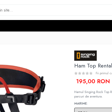
Ham Top Renta
Fii primul 
195,00 RON
Hamul Singing Rock Top Ren
parcuri de aventura.
MARIME
: