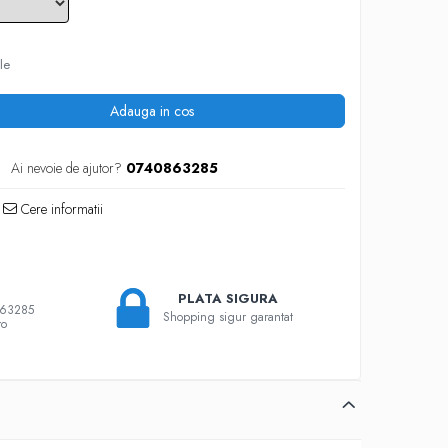
le
Adauga in cos
Ai nevoie de ajutor?
0740863285
Cere informatii
PLATA SIGURA
863285
Shopping sigur garantat
ro