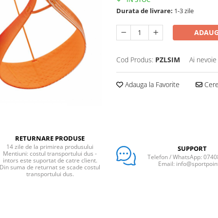
Durata de livrare:
1-3 zile
ADAUG
Cod Produs:
PZLSIM
Ai nevoie
Adauga la Favorite
Cere 
RETURNARE PRODUSE
14 zile de la primirea produsului
SUPPORT
Mentiuni: costul transportului dus -
Telefon / WhatsApp: 074
intors este suportat de catre client.
Email: info@sportpoin
Din suma de returnat se scade costul
transportului dus.