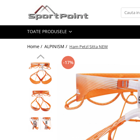
Toate Produsele
TOATE PRODUSELE
ALPINISM
Coltari
Home /
ALPINISM /
​​​​​​​Ham Petzl Sitta NEW
Pioleti
Bucle
-17%
Hamuri
Scripeti
Asigurari
Carabiniere
Nuci si Frienduri
Corzi si Cordeline
Suruburi de gheata
Magneziu