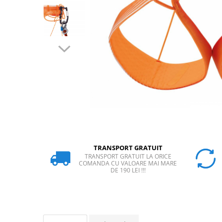
Rucsaci
Slackline
Accesorii
Copii
Espadrile
Casti
Lopeti de zapada / avalansa
VIA FERRATA
RACHETE DE ZAPADA
BETE TREKKING
TRANSPORT GRATUIT
TRANSPORT GRATUIT LA ORICE
SACI DE DORMIT
COMANDA CU VALOARE MAI MARE
DE 190 LEI !!!
RUCSACI
Rucsaci pana la 30 litri
Rucsaci intre 31 - 50 litri
Rucsaci intre 51 - 70 litri