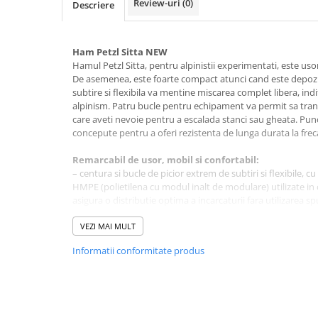
Review-uri
(0)
Descriere
Rucsaci impermeabili
Borsete si Portofele
Ham Petzl Sitta NEW
Accesorii
Hamul Petzl Sitta, pentru alpinistii experimentati, este us
De asemenea, este foarte compact atunci cand este depozi
CORTURI
subtire si flexibila va mentine miscarea complet libera, ind
Corturi 2 persoane
alpinism. Patru bucle pentru echipament va permit sa tra
care aveti nevoie pentru a escalada stanci sau gheata. Punc
Corturi 3 persoane
concepute pentru a oferi rezistenta de lunga durata la frec
Corturi 4 persoane
Remarcabil de usor, mobil si confortabil:
Corturi de familie
– centura si bucle de picior extrem de subtiri si flexibile,
SALTELE
HMPE (polietilena cu modul inalt de modulare) utilizate in c
asigura o distributie optima a incarcaturii fara utilizarea s
LANTERNE
confortul hamului il fac practic de neobservat atunci cand 
IMBRACAMINTE
– foarte compact, eliberand spatiu in rucsac
VEZI MAI MULT
– buclele fixe elasticizate pentru picioare va ofera o libert
Femei
Informatii conformitate produs
– centura de talie echipata cu o catarama DOUBLEBACK HD d
Pantaloni
buna aderenta si o alunecare fluida a chingii pentru o ajus
Caciuli
Capacitate de a transporta o cantitate mare de ech
Jachete
– doua bucle de echipament foarte mari, rigide, in fata, p