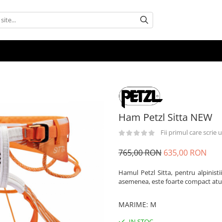
​​​​​​​Ham Petzl Sitta NEW
Fii primul care scrie
765,00 RON
635,00 RON
Hamul Petzl Sitta, pentru alpinist
asemenea, este foarte compact atun
MARIME
:
M
IN STOC