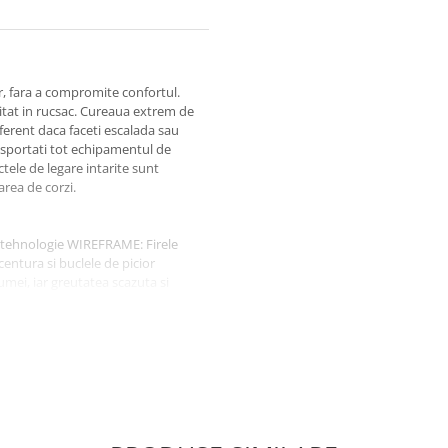
or, fara a compromite confortul.
tat in rucsac. Cureaua extrem de
iferent daca faceti escalada sau
nsportati tot echipamentul de
tele de legare intarite sunt
area de corzi.
 cu tehnologie WIREFRAME: Firele
entura si buclele de picior
pumei, iar greutatea scazuta si
este purtat
ate totala de miscare
in aluminiu forjat, care ofera o
tare usoara si rapida
ipament:
entru a atasa o multime de