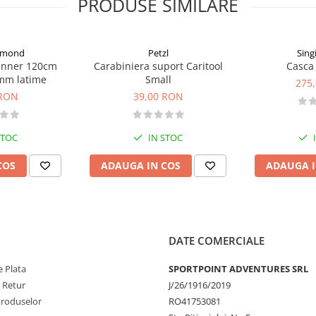
PRODUSE SIMILARE
neltele; separatoarele mobile
iulite si alte echipamente
ate pentru a aduce echipamentul
iamond
Petzl
Sing
unner 120cm
Carabiniera suport Caritool
Casca 
uneltele pentru statia de
mm latime
Small
275
 RON
39,00 RON
i asigura o rezistenta optima la
STOC
IN STOC
COS
ADAUGA IN COS
ADAUGA I
(HMPE) pentru o rezistenta
lietilena de modul inalt
DATE COMERCIALE
rt
 Plata
SPORTPOINT ADVENTURES SRL
e Retur
J/26/1916/2019
Produselor
RO41753081