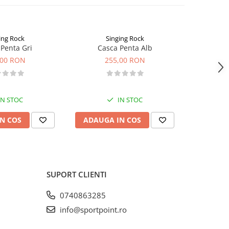
ing Rock
Singing Rock
Penta Gri
Casca Penta Alb
Casca 
,00 RON
255,00 RON
2
IN STOC
IN STOC
N COS
ADAUGA IN COS
VEZI 
SUPORT CLIENTI
0740863285
info@sportpoint.ro