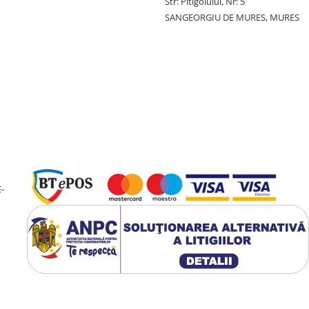
Str: Pitigoiului, Nr: 5
SANGEORGIU DE MURES, MURES
cter informativ, nu sunt
-