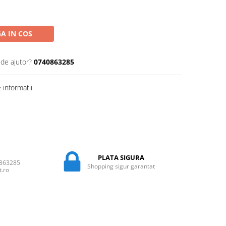
A IN COS
 de ajutor?
0740863285
informatii
PLATA SIGURA
0863285
Shopping sigur garantat
t.ro