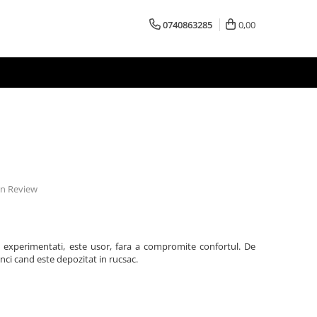
0740863285
0,00
 un Review
ii experimentati, este usor, fara a compromite confortul. De
ci cand este depozitat in rucsac.