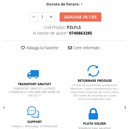
Durata de livrare:
1
ADAUGA IN COS
Cod Produs:
PZLFLS
Ai nevoie de ajutor?
0740863285
Adauga la Favorite
Cere informatii
RETURNARE PRODUSE
TRANSPORT GRATUIT
14 zile de la primirea produsului
TRANSPORT GRATUIT LA ORICE
Mentiuni: costul transportului dus -
COMANDA CU VALOARE MAI MARE DE
intors este suportat de catre client.
190 LEI !!!
Din suma de returnat se scade
costul transportului dus.
SUPPORT
PLATA SIGURA
Telefon / WhatsApp: 0740863285
Shopping sigur garantat