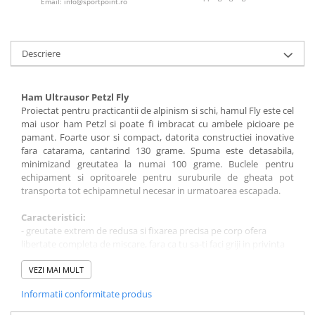
Email: info@sportpoint.ro
Descriere
Ham Ultrausor Petzl Fly
Proiectat pentru practicantii de alpinism si schi, hamul Fly este cel
mai usor ham Petzl si poate fi imbracat cu ambele picioare pe
pamant. Foarte usor si compact, datorita constructiei inovative
fara catarama, cantarind 130 grame. Spuma este detasabila,
minimizand greutatea la numai 100 grame. Buclele pentru
echipament si opritoarele pentru suruburile de gheata pot
transporta tot echipamnetul necesar in urmatoarea escapada.
Caracteristici:
- greutate extrem de redusa si fixarea precisa pe corp ofera
libertate completa de miscare, fara ca tu sa-ti faci griji in privinta
hamului constructie inovativa fara catarama (patent Petzl).
- catarama este inlocuita de un sistem mai usor de inchidere
VEZI MAI MULT
- saculetul minimalist permite hamului sa fie comprimat, pentru a
Informatii conformitate produs
reduce volumul
- tehnologia Fuseframe, ce consta in spuma detasabila, pentru