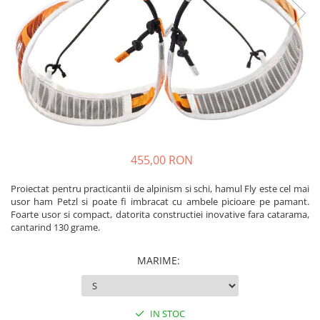
Caciuli
Slackline
Jachete
Accesorii
Sosete
Copii
Bandane
Espadrile
Imbracaminte de corp
Casti
Copii
Lopeti de zapada / avalansa
Jachete copii
Caciuli
455,00 RON
Pantaloni copii
Sosete
Proiectat pentru practicantii de alpinism si schi, hamul Fly este cel mai
usor ham Petzl si poate fi imbracat cu ambele picioare pe pamant.
Imbracaminte de corp
Foarte usor si compact, datorita constructiei inovative fara catarama,
cantarind 130 grame.
MARIME
:
IN STOC