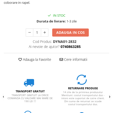
coborare in rapel.
Rucsaci impermeabili
Borsete si Portofele
IN STOC
Accesorii
Durata de livrare:
1-3 zile
CORTURI
ADAUGA IN COS
Corturi 2 persoane
Cod Produs:
DYNA01-2832
Corturi 3 persoane
Ai nevoie de ajutor?
0740863285
Corturi 4 persoane
Corturi de familie
Adauga la Favorite
Cere informatii
SALTELE
LANTERNE
IMBRACAMINTE
Femei
RETURNARE PRODUSE
TRANSPORT GRATUIT
14 zile de la primirea produsului
Pantaloni
TRANSPORT GRATUIT LA ORICE
Mentiuni: costul transportului dus -
COMANDA CU VALOARE MAI MARE DE
intors este suportat de catre client.
Caciuli
190 LEI !!!
Din suma de returnat se scade
costul transportului dus.
Jachete