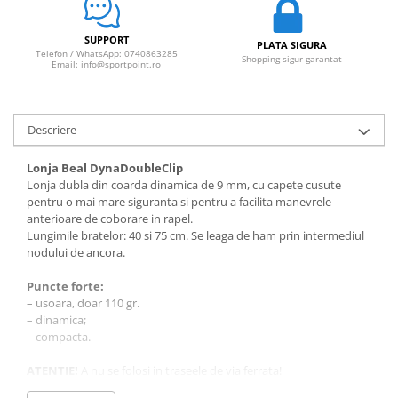
Sosete
Bandane
SUPPORT
PLATA SIGURA
Imbracaminte de corp
Telefon / WhatsApp: 0740863285
Shopping sigur garantat
Email: info@sportpoint.ro
Bandane
Manusi
Accesorii
Descriere
Produse de Intretinere
Lonja Beal DynaDoubleClip
Barbati
Lonja dubla din coarda dinamica de 9 mm, cu capete cusute
pentru o mai mare siguranta si pentru a facilita manevrele
Pantaloni
anterioare de coborare in rapel.
Caciuli
Lungimile bratelor: 40 si 75 cm. Se leaga de ham prin intermediul
nodului de ancora.
Jachete
Sosete
Puncte forte:
Bandane
– usoara, doar 110 gr.
– dinamica;
Imbracaminte de corp
– compacta.
Copii
ATENTIE!
A nu se folosi in traseele de via ferrata!
Jachete copii
Caciuli