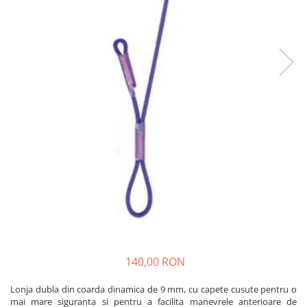
Rucsaci
Slackline
Accesorii
Copii
Espadrile
Casti
Lopeti de zapada / avalansa
VIA FERRATA
RACHETE DE ZAPADA
BETE TREKKING
SACI DE DORMIT
RUCSACI
Rucsaci pana la 30 litri
140,00 RON
Rucsaci intre 31 - 50 litri
Lonja dubla din coarda dinamica de 9 mm, cu capete cusute pentru o
Rucsaci intre 51 - 70 litri
mai mare siguranta si pentru a facilita manevrele anterioare de