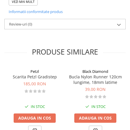
VEZI MAI MULT
Pantaloni copii
Informatii conformitate produs
Sosete
Imbracaminte de corp
Review-uri
(0)
INCALTAMINTE
Ghete
Produse de Intretinere
PRODUSE SIMILARE
Pantofi
PARAZAPEZI
Petzl
Black Diamond
MANUSI
Scarita Petzl Gradistep
Bucla Nylon Runner 120cm
COPII
lungime, 18mm latime
185,00 RON
OFERTE SPECIALE
39,00 RON
SPRAY ANTI URS
CAMPING
IN STOC
IN STOC
Arzatoare si Butelii
ADAUGA IN COS
ADAUGA IN COS
Vase si Tacamuri