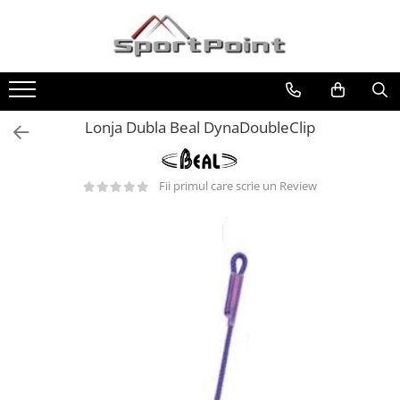
Toate Produsele
ALPINISM
Coltari
Lonja Dubla Beal DynaDoubleClip
Pioleti
Bucle
Fii primul care scrie un Review
Hamuri
Scripeti
Asigurari
Carabiniere
Nuci si Frienduri
Corzi si Cordeline
Suruburi de gheata
Magneziu