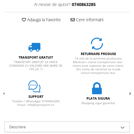
Ai nevoie de ajutor?
0740863285
Adauga la Favorite
Cere informatii
RETURNARE PRODUSE
TRANSPORT GRATUIT
14 zile de la primirea produsului
TRANSPORT GRATUIT LA ORICE
Mentiuni: costul transportului dus -
COMANDA CU VALOARE MAI MARE DE
intors este suportat de catre client.
190 LEI !!!
Din suma de returnat se scade
costul transportului dus.
SUPPORT
PLATA SIGURA
Telefon / WhatsApp: 0740863285
Shopping sigur garantat
Email: info@sportpoint.ro
Descriere