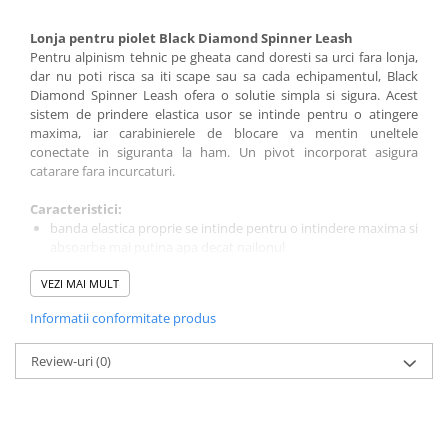
Lonja pentru piolet Black Diamond Spinner Leash
Pentru alpinism tehnic pe gheata cand doresti sa urci fara lonja,
dar nu poti risca sa iti scape
sau sa
cada echipamentul, Black
Diamond Spinner Leash ofera o solutie simpla si sigura. Acest
sistem de prindere elastica usor se intinde pentru o atingere
maxima, iar carabinierele de blocare va mentin uneltele
conectate in siguranta la ham. Un pivot incorporat asigura
catarare fara incurcaturi.
Caracteristici:
banda elastica proprie se intinde pentru o intindere maxima si
absoarbe mai putina apa decat nailonul
carabiniere de blocare (fara greutate) se ataseaza la varf sau la
VEZI MAI MULT
cap
rotitorul incorporat asigura o utilizare fara incurcaturi
Informatii conformitate produs
evaluat la 2 kN (450 lbf)
greutate: 90 gr.
Review-uri
(0)