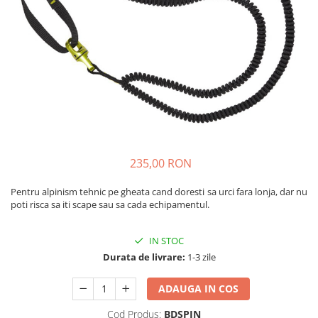
Caciuli
Slackline
Jachete
Accesorii
Sosete
Copii
Bandane
Espadrile
Imbracaminte de corp
Casti
Copii
Lopeti de zapada / avalansa
Jachete copii
Caciuli
235,00 RON
Pantaloni copii
Sosete
Pentru alpinism tehnic pe gheata cand doresti sa urci fara lonja, dar nu
Imbracaminte de corp
poti risca sa iti scape
sau sa
cada echipamentul.
IN STOC
Durata de livrare:
1-3 zile
ADAUGA IN COS
Cod Produs:
BDSPIN