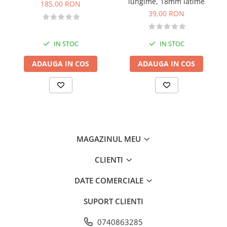
lungime, 18mm latime
185,00 RON
Pantaloni copii
39,00 RON
Sosete
Imbracaminte de corp
IN STOC
IN STOC
INCALTAMINTE
ADAUGA IN COS
ADAUGA IN COS
Ghete
Produse de Intretinere
Pantofi
PARAZAPEZI
MANUSI
MAGAZINUL MEU
COPII
OFERTE SPECIALE
CLIENTI
OCHELARI SPORT
SPRAY ANTI URS
DATE COMERCIALE
CAMPING
SUPORT CLIENTI
Arzatoare si Butelii
Briceaguri si Cutite
0740863285