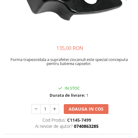
Rucsaci
Slackline
Accesorii
Copii
Espadrile
135,00 RON
Casti
Forma trapezoidala a suprafetei ciocanuli este special conceputa
pentru baterea capselor.
Lopeti de zapada / avalansa
VIA FERRATA
RACHETE DE ZAPADA
IN STOC
BETE TREKKING
Durata de livrare:
1
SACI DE DORMIT
RUCSACI
ADAUGA IN COS
Rucsaci pana la 30 litri
Cod Produs:
C1145-7499
Rucsaci intre 31 - 50 litri
Ai nevoie de ajutor?
0740863285
Rucsaci intre 51 - 70 litri