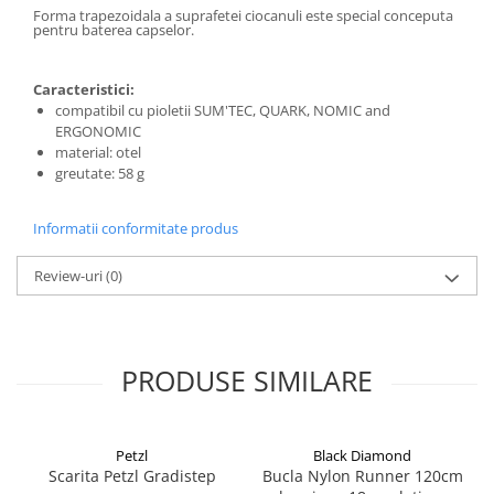
Sosete
Forma trapezoidala a suprafetei ciocanuli este special conceputa
Bandane
pentru baterea capselor.
Imbracaminte de corp
Bandane
Caracteristici:
compatibil cu pioletii SUM'TEC, QUARK, NOMIC and
Manusi
ERGONOMIC
material: otel
Accesorii
greutate: 58 g
Produse de Intretinere
Barbati
Informatii conformitate produs
Pantaloni
Review-uri
(0)
Caciuli
Jachete
Sosete
PRODUSE SIMILARE
Bandane
Imbracaminte de corp
Copii
Petzl
Black Diamond
Jachete copii
Scarita Petzl Gradistep
Bucla Nylon Runner 120cm
Caciuli