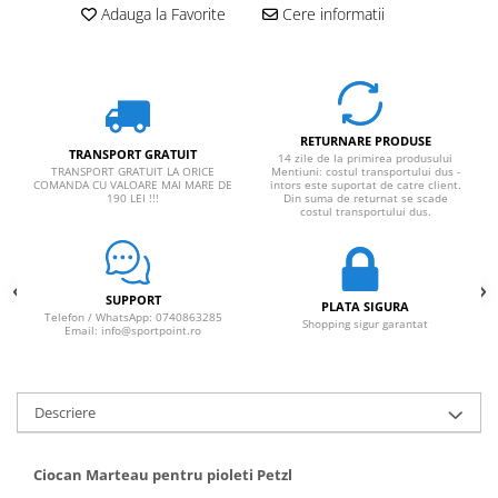
Adauga la Favorite
Cere informatii
Rucsaci impermeabili
Borsete si Portofele
Accesorii
CORTURI
RETURNARE PRODUSE
Corturi 2 persoane
TRANSPORT GRATUIT
14 zile de la primirea produsului
TRANSPORT GRATUIT LA ORICE
Mentiuni: costul transportului dus -
COMANDA CU VALOARE MAI MARE DE
intors este suportat de catre client.
Corturi 3 persoane
190 LEI !!!
Din suma de returnat se scade
costul transportului dus.
Corturi 4 persoane
Corturi de familie
SALTELE
SUPPORT
PLATA SIGURA
Telefon / WhatsApp: 0740863285
LANTERNE
Shopping sigur garantat
Email: info@sportpoint.ro
IMBRACAMINTE
Femei
Pantaloni
Descriere
Caciuli
Jachete
Ciocan Marteau pentru pioleti Petzl