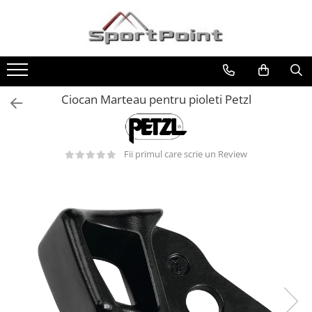
Toate Produsele
ALPINISM
Coltari
Ciocan Marteau pentru pioleti Petzl
Pioleti
Bucle
Fii primul care scrie un Review
Hamuri
Scripeti
Asigurari
Carabiniere
Nuci si Frienduri
Corzi si Cordeline
Suruburi de gheata
Magneziu