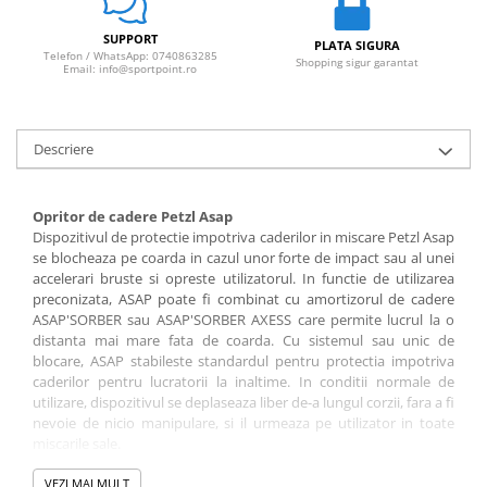
SUPPORT
PLATA SIGURA
Telefon / WhatsApp: 0740863285
Shopping sigur garantat
Email: info@sportpoint.ro
Descriere
Opritor de cadere Petzl Asap
Dispozitivul de protectie impotriva caderilor in miscare Petzl Asap
se blocheaza pe coarda in cazul unor forte de impact sau al unei
accelerari bruste si opreste utilizatorul. In functie de utilizarea
preconizata, ASAP poate fi combinat cu amortizorul de cadere
ASAP'SORBER sau ASAP'SORBER AXESS care permite lucrul la o
distanta mai mare fata de coarda. Cu sistemul sau unic de
blocare, ASAP stabileste standardul pentru protectia impotriva
caderilor pentru lucratorii la inaltime. In conditii normale de
utilizare, dispozitivul se deplaseaza liber de-a lungul corzii, fara a fi
nevoie de nicio manipulare, si il urmeaza pe utilizator in toate
miscarile sale.
Caracteristici:
VEZI MAI MULT