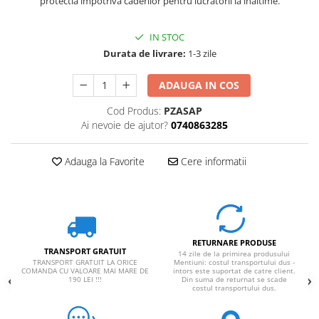
protectia impotriva caderilor pentru lucratorii la inaltime.
IN STOC
Durata de livrare:
1-3 zile
ADAUGA IN COS
Cod Produs:
PZASAP
Ai nevoie de ajutor?
0740863285
Adauga la Favorite
Cere informatii
RETURNARE PRODUSE
TRANSPORT GRATUIT
14 zile de la primirea produsului
TRANSPORT GRATUIT LA ORICE
Mentiuni: costul transportului dus -
COMANDA CU VALOARE MAI MARE DE
intors este suportat de catre client.
190 LEI !!!
Din suma de returnat se scade
costul transportului dus.