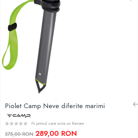
Caciuli
Slackline
Jachete
Accesorii
Sosete
Copii
Bandane
Espadrile
Imbracaminte de corp
Casti
Copii
Lopeti de zapada / avalansa
Jachete copii
Caciuli
Pantaloni copii
Sosete
Imbracaminte de corp
Piolet Camp Neve diferite marimi
Fii primul care scrie un Review
289,00 RON
375,00 RON