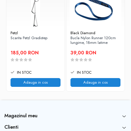
- greutate: 50 cm=455 g, 57 cm=495 g, 65 cm=535 g, 73
cm=585 g, 80 cm=625 g
Petzl
Black Diamond
Scarita Petzl Gradistep
Bucla Nylon Runner 120cm
lungime, 18mm latime
185,00 RON
39,00 RON
IN STOC
IN STOC
Adauga in cos
Adauga in cos
Magazinul meu
Clienti