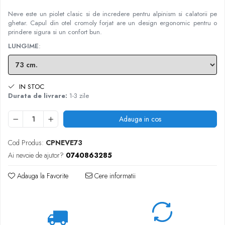
Neve este un piolet clasic si de incredere pentru alpinism si calatorii pe
ghetar. Capul din otel cromoly forjat are un design ergonomic pentru o
prindere sigura si un confort bun.
LUNGIME
:
IN STOC
Durata de livrare:
1-3 zile
Adauga in cos
Cod Produs:
CPNEVE73
Ai nevoie de ajutor?
0740863285
Adauga la Favorite
Cere informatii