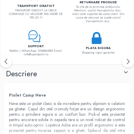
RETURNARE PRODUSE
TRANSPORT GRATUIT
14 zile de la primirea produsului
TRANSPORT GRATUIT LA ORICE
Mentiuni: costul transportului dus -
COMANDA CU VALOARE MAI MARE DE
intors este suportat de catre client. Din
190 LEI !!!
suma de returnat se scade costul
transportului dus.
SUPPORT
PLATA SIGURA
Telefon / WhatsApp: 0740863285 Email:
Shopping sigur garantat
info@sportpoint.ro
Descriere
Piolet Camp Neve
Neve este un piolet clasic si de incredere pentru alpinism si calatorii
pe ghetar. Capul din otel cromoly forjat are un design ergonomic
pentru o prindere sigura si un confort bun. Pick-ul este proiectat
pentru ancorare solida in zapada tare si un nivel ridicat de control
in timpul auto-opririi. Lopatica Adze are un profil ergonomic si este
proiectat pentru tocarea zapezii si a ghetii. Spike-ul de otel intra