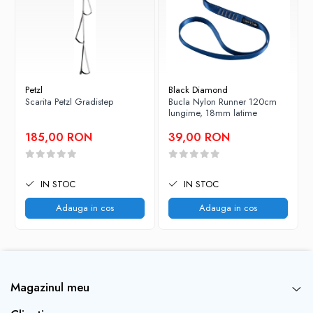
Petzl
Black Diamond
Scarita Petzl Gradistep
Bucla Nylon Runner 120cm
lungime, 18mm latime
185,00 RON
39,00 RON
IN STOC
IN STOC
Adauga in cos
Adauga in cos
Magazinul meu