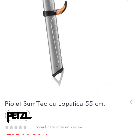
Caciuli
Slackline
Jachete
Accesorii
Sosete
Copii
Bandane
Espadrile
Imbracaminte de corp
Casti
Copii
Lopeti de zapada / avalansa
Jachete copii
Caciuli
Pantaloni copii
Sosete
Imbracaminte de corp
Piolet Sum'Tec cu Lopatica 55 cm.
Fii primul care scrie un Review