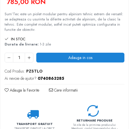
785,00 RON
Sum’Tec este un piolet modular pentru alpinism tehnic extrem de versatil:
se adapteaza cu usurinta la diferite activitati de alpinism, de la clasic la
tehnic. Este complet modular, astfel incat puteti optimiza configuratia in
functie de obiectiv.
IN STOC
Durata de livrare:
1-3 zile
Adauga in cos
Cod Produs:
PZSTLO
Ai nevoie de ajutor?
0740863285
Adauga la Favorite
Cere informatii
RETURNARE PRODUSE
TRANSPORT GRATUIT
14 zile de la primirea produsului
TRANSPORT GRATUIT LA ORICE
Mentiuni: costul transportului dus -