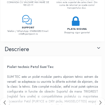
COMANDA CU VALOARE MAI MARE DE
intors este suportat de catre client. Din
190 LEI !!!
suma de returnat se scade costul
transportului dus.
SUPPORT
PLATA SIGURA
Telefon / WhatsApp: 0740863285 Email:
Shopping sigur garantat
info@sportpoint.ro
Descriere
Piolet technic Petzl Sum'Tec
SUM’TEC este un piolet modular pentru alpinism tehnic extrem de
versatil: se adapteaza cu usurinta la diferite activitati de alpinism, de
la clasic la tehnic. Este complet modular, astfel incat puteti optimiza
configuratia in functie de obiectiv. Suportul de mana TRIGREST
(reglabil fara unelte) si compatibilitatea pioletului cu majoritatea
accesoriilor Petzl (PUR’ICE si DRY picks, MASSELOTTES) asigura