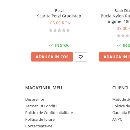
Cap modular: Da
Pantaloni copii
Lama standard: Omni pick
Petzl
Black D
Alte lame compatibile: Ice, Hard Mixte, Total Dry 2.0 (Arm
Sosete
Scarita Petzl Gradistep
Bucla Nylon R
Material lama: Otel Chromoly / Armox Advance (in functie
lungime, 18
Imbracaminte de corp
185,00 RON
Material coada: Aluminiu 7075 – 2.5 mm
39,00
Material spike: 17-4 PH
INCALTAMINTE
Unghiuri Ice Mode: 48° / 100°
Ghete
Unghiuri Dry Mode: 60° / 105°
IN STOC
IN 
Greutati cap: X-Weight 40 g (incluse)
Produse de Intretinere
Hammer: X-Hammer Lite (inclus)
Pantofi
ADAUGA IN COS
ADAUGA IN 
Spike: Detasabil, 25 g
Certificare: CE – EN 13089 Type 2
PARAZAPEZI
Tehnologie principala
MANUSI
X-Grip Evo – cauciucare integrala a cozii pentru aderenta si
X-Finger Evo – sistem modular de reglaj al pozitiei degetul
COPII
Sistem unghi Ice/Mixed – ajustare rapida a unghiului maner
OFERTE SPECIALE
MAGAZINUL MEU
CLIENTI
Armox Advance (pentru lamele Hard Mixte si Total Dry 2.0) 
OCHELARI SPORT
rezistent pentru durabilitate maxima la dry tooling.
Despre noi
Metode de
SPRAY ANTI URS
Termeni si Conditii
Politica d
CAMPING
Politica de Confidentialitate
Garantia 
Arzatoare si Butelii
Politica de livrare
ANPC
Contacteaza-ne
Briceaguri si Cutite