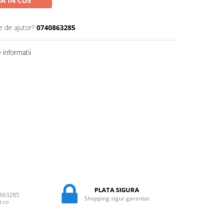
A IN COS
e de ajutor?
0740863285
informatii
PLATA SIGURA
0863285
Shopping sigur garantat
t.ro