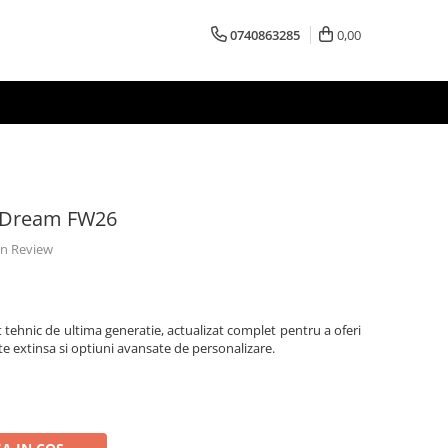
0740863285
0,00
X-Dream FW26
 un Review
ehnic de ultima generatie, actualizat complet pentru a oferi
te extinsa si optiuni avansate de personalizare.