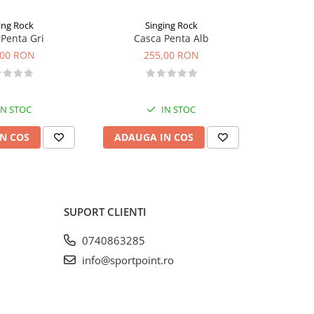
ing Rock
Singing Rock
Penta Gri
Casca Penta Alb
Casca 
,00 RON
255,00 RON
2
IN STOC
IN STOC
N COS
ADAUGA IN COS
VEZI 
SUPORT CLIENTI
0740863285
info@sportpoint.ro