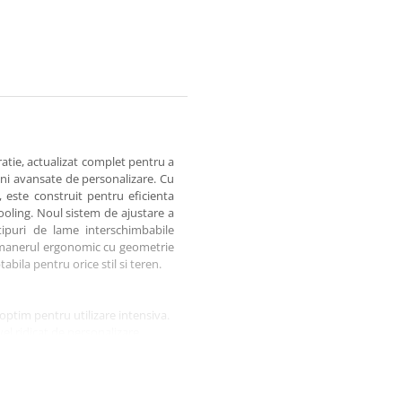
tie, actualizat complet pentru a
iuni avansate de personalizare. Cu
 este construit pentru eficienta
ooling. Noul sistem de ajustare a
ipuri de lame interschimbabile
i manerul ergonomic cu geometrie
bila pentru orice stil si teren.
, optim pentru utilizare intensiva.
l ridicat de personalizare.
us), Ice, Hard Mixte, Total Dry
ala si teren mixt.
).