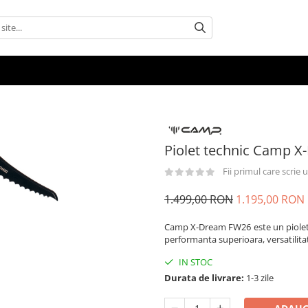
Piolet technic Camp 
Fii primul care scrie
1.499,00 RON
1.195,00 RON
Camp X-Dream FW26 este un piolet t
performanta superioara, versatilita
IN STOC
Durata de livrare:
1-3 zile