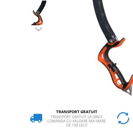
Rucsaci
Slackline
Accesorii
Copii
Espadrile
Casti
Lopeti de zapada / avalansa
VIA FERRATA
RACHETE DE ZAPADA
BETE TREKKING
SACI DE DORMIT
RUCSACI
Rucsaci pana la 30 litri
TRANSPORT GRATUIT
TRANSPORT GRATUIT LA ORICE
Rucsaci intre 31 - 50 litri
COMANDA CU VALOARE MAI MARE
DE 190 LEI !!!
Rucsaci intre 51 - 70 litri