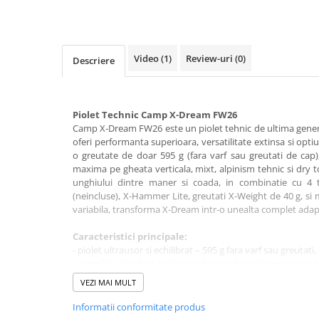
Rucsaci impermeabili
Borsete si Portofele
Accesorii
Video
(1)
Review-uri
(0)
Descriere
CORTURI
Corturi 2 persoane
Piolet Technic Camp X-Dream FW26
Corturi 3 persoane
Camp X-Dream FW26 este un piolet tehnic de ultima genera
oferi performanta superioara, versatilitate extinsa si opt
Corturi 4 persoane
o greutate de doar 595 g (fara varf sau greutati de cap),
Corturi de familie
maxima pe gheata verticala, mixt, alpinism tehnic si dry t
unghiului dintre maner si coada, in combinatie cu 4 t
SALTELE
(neincluse), X-Hammer Lite, greutati X-Weight de 40 g, s
LANTERNE
variabila, transforma X-Dream intr-o unealta complet adapta
IMBRACAMINTE
Caracteristici principale:
Femei
- piolet ultrausor si echilibrat – 595 g fara varf sau greutati
- complet actualizat pentru performante mai bune si un nive
Pantaloni
- 4 lame interschimbabile (neincluse): Omni (standard – incl
Caciuli
VEZI MAI MULT
2.0.
Jachete
- Omni pick montat din fabrica – optim pentru gheata vertic
Informatii conformitate produs
- compatibil cu adze sau hammer (montabile pe Ice si Omni