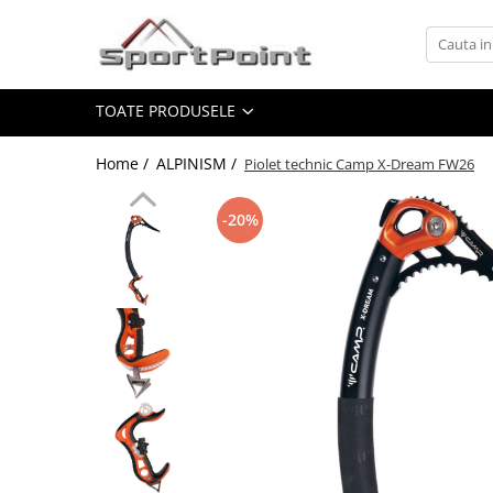
Toate Produsele
TOATE PRODUSELE
ALPINISM
Coltari
Home /
ALPINISM /
Piolet technic Camp X-Dream FW26
Pioleti
Bucle
-20%
Hamuri
Scripeti
Asigurari
Carabiniere
Nuci si Frienduri
Corzi si Cordeline
Suruburi de gheata
Magneziu