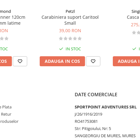
iamond
Petzl
Sing
ox Advance) – neincluse
unner 120cm
Carabiniera suport Caritool
Casca 
 de model)
mm latime
Small
275
 RON
39,00 RON
STOC
IN STOC
COS
ADAUGA IN COS
ADAUGA I
 izolare termica.
ui pentru precizie maxima.
ului fara a indeparta surubul.
DATE COMERCIALE
– otel balistic extrem de
 Plata
SPORTPOINT ADVENTURES SRL
e Retur
J/26/1916/2019
Produselor
RO41753081
Str: Pitigoiului, Nr: 5
SANGEORGIU DE MURES, MURES