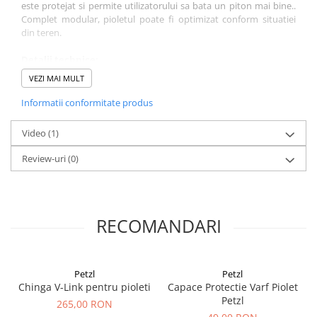
este protejat si permite utilizatorului sa bata un piton mai bine..
Complet modular, pioletul poate fi optimizat conform situatiei
din teren.
Detalii technice:
capul modular este prevazut cu doua greutati atasabile,
VEZI MAI MULT
pentru a echilibra patrunderea in gheata
gaura de conectare este compatibila cu chingile elastice de
Informatii conformitate produs
prevenire a pierderilor V-LINK
compatibil cu accesoriile Petzl: ICE, DRY, PUR'DRY, PANNE,
Video
(1)
MARTEAU
capul complet modular permite reglarea aspectelor tehnice
Review-uri
(0)
ale pioletului
de semenea poate fi echipat cu ciocan, pentru plantarea
pitoanelor
lungimea manerului se poate ajusta dupa marimea bratelor si
RECOMANDARI
a manusilor
coada caiuciucata pentru izolare termica si aderenta mai buna
material: aluminiu, otel si plastic armat cu fibre de sticla
certificari: U021AA00
Petzl
Petzl
greutate: 585 gr
Chinga V-Link pentru pioleti
Capace Protectie Varf Piolet
lungime: 50 cm
Petzl
265,00 RON
Detalii