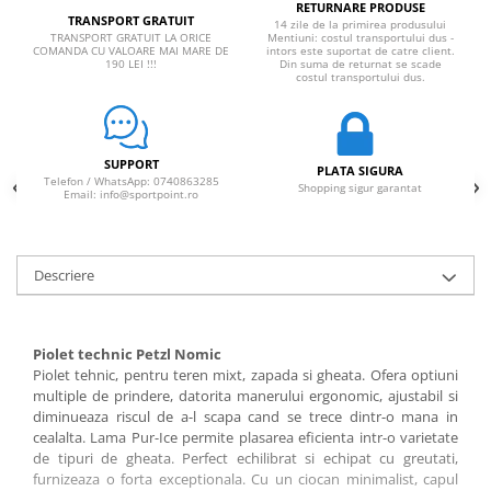
RETURNARE PRODUSE
TRANSPORT GRATUIT
14 zile de la primirea produsului
TRANSPORT GRATUIT LA ORICE
Mentiuni: costul transportului dus -
COMANDA CU VALOARE MAI MARE DE
intors este suportat de catre client.
190 LEI !!!
Din suma de returnat se scade
costul transportului dus.
SUPPORT
PLATA SIGURA
Telefon / WhatsApp: 0740863285
Shopping sigur garantat
Email: info@sportpoint.ro
Descriere
Piolet technic Petzl Nomic
Piolet tehnic, pentru teren mixt, zapada si gheata. Ofera optiuni
multiple de prindere, datorita manerului ergonomic, ajustabil si
diminueaza riscul de a-l scapa cand se trece dintr-o mana in
cealalta. Lama Pur-Ice permite plasarea eficienta intr-o varietate
de tipuri de gheata. Perfect echilibrat si echipat cu greutati,
furnizeaza o forta exceptionala. Cu un ciocan minimalist, capul