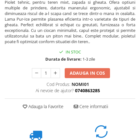
Piolet tehnic, pentru teren mixt, zapada si gheata. Ofera optiuni
multiple de prindere, datorita manerului ergonomic, ajustabil si
diminueaza riscul de a-l scapa cand se trece dintr-o mana in cealalta.
Lama Pur-Ice permite plasarea eficienta intr-o varietate de tipuri de
gheata. Perfect echilibrat si echipat cu greutati, furnizeaza o forta
exceptionala. Cu un ciocan minimalist, capul este protejat si permite
utilizatorului sa bata un piton mai bine.. Complet modular, pioletul
poate fi optimizat conform situatiei din teren.
.
IN STOC
Durata de livrare:
1-3 zile
ADAUGA IN COS
Cod Produs:
NOMI01
Ai nevoie de ajutor?
0740863285
Adauga la Favorite
Cere informatii