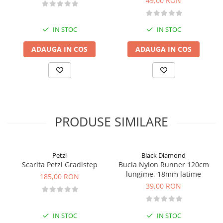
49,00 RON
technice:
https://www.petzl.com/sfc/servlet.shepherd/version/dow
IN STOC
IN STOC
ADAUGA IN COS
ADAUGA IN COS
PRODUSE SIMILARE
Petzl
Black Diamond
Scarita Petzl Gradistep
Bucla Nylon Runner 120cm
lungime, 18mm latime
185,00 RON
39,00 RON
IN STOC
IN STOC