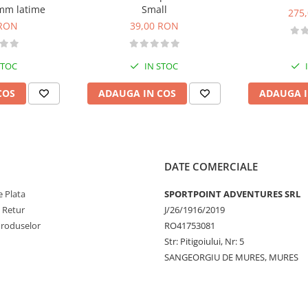
mm latime
Small
275
 RON
39,00 RON
STOC
IN STOC
COS
ADAUGA IN COS
ADAUGA I
DATE COMERCIALE
 Plata
SPORTPOINT ADVENTURES SRL
e Retur
J/26/1916/2019
Produselor
RO41753081
Str: Pitigoiului, Nr: 5
SANGEORGIU DE MURES, MURES