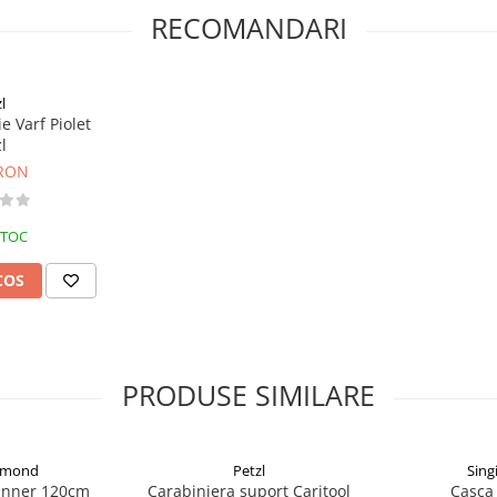
RECOMANDARI
 cu maini mici si ofera izolatie
l
vazut cu suport pentru degetul
e Varf Piolet
l
etului oferind noi modalitati de
 RON
STOC
COS
PRODUSE SIMILARE
iamond
Petzl
Sing
unner 120cm
Carabiniera suport Caritool
Casca 