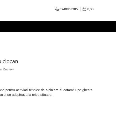
0740863285
0,00
u ciocan
 un Review
and pentru activiati tehnice de alpinism si cataratul pe gheata.
ului se adapteaza la orice situatie.