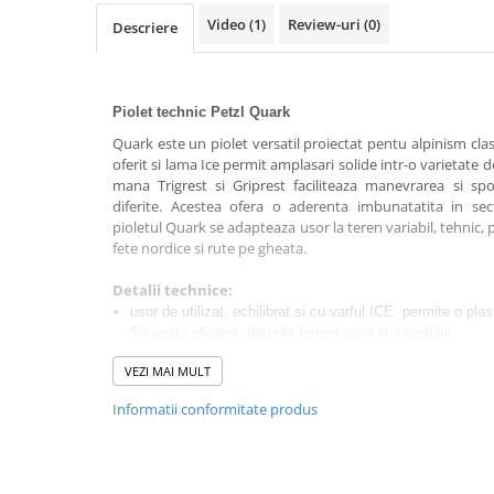
Rucsaci impermeabili
Video
(1)
Review-uri
(0)
Descriere
Borsete si Portofele
Accesorii
Piolet technic Petzl Quark
CORTURI
Quark este un piolet versatil proiectat pentu alpinism clasi
Corturi 2 persoane
oferit si lama Ice permit amplasari solide intr-o varietate 
mana Trigrest si Griprest faciliteaza manevrarea si spo
Corturi 3 persoane
diferite. Acestea ofera o aderenta imbunatatita in sect
Corturi 4 persoane
pioletul Quark se adapteaza usor la teren variabil, tehnic,
fete nordice si rute pe gheata.
Corturi de familie
SALTELE
Detalii technice:
usor de utilizat, echilibrat si cu varful ICE permite o pla
LANTERNE
Se agata eficient, datorita formei cozii si a varfului.
IMBRACAMINTE
designul cozii si accesoriile manerului permit o prindere c
VEZI MAI MULT
Femei
structura modulara in intregime il face usor adaptabil la 
Pantaloni
Informatii conformitate produs
echipat cu ciocan sau lopatica si cu accesoriile manerul
Caciuli
versatila pentru activiati tehnice de alpinism si cataratu
Jachete
fara nici un fel de accesoriu cantareste doar 460 g, fiind 