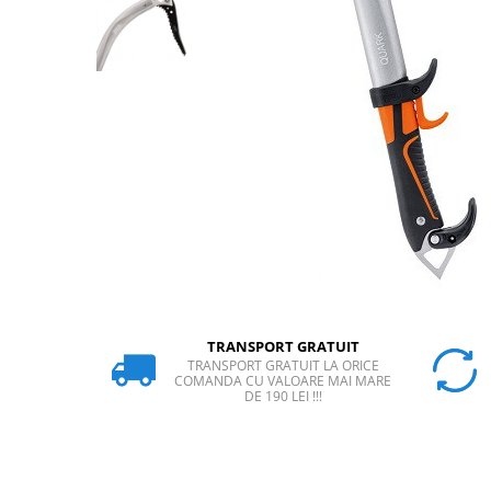
Rucsaci
Slackline
Accesorii
Copii
Espadrile
Casti
Lopeti de zapada / avalansa
VIA FERRATA
RACHETE DE ZAPADA
BETE TREKKING
TRANSPORT GRATUIT
SACI DE DORMIT
TRANSPORT GRATUIT LA ORICE
RUCSACI
COMANDA CU VALOARE MAI MARE
DE 190 LEI !!!
Rucsaci pana la 30 litri
Rucsaci intre 31 - 50 litri
Rucsaci intre 51 - 70 litri