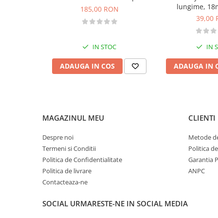
lungime, 18
185,00 RON
Pantaloni copii
39,00
Sosete
Imbracaminte de corp
IN STOC
IN 
INCALTAMINTE
Ghete
ADAUGA IN COS
ADAUGA IN 
Produse de Intretinere
Pantofi
PARAZAPEZI
MAGAZINUL MEU
CLIENTI
MANUSI
COPII
Despre noi
Metode de
OFERTE SPECIALE
Termeni si Conditii
Politica d
OCHELARI SPORT
Politica de Confidentialitate
Garantia 
Politica de livrare
ANPC
SPRAY ANTI URS
Contacteaza-ne
CAMPING
Arzatoare si Butelii
SOCIAL
URMARESTE-NE IN SOCIAL MEDIA
Briceaguri si Cutite