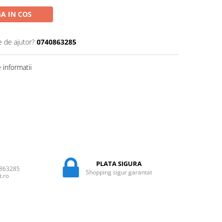
A IN COS
e de ajutor?
0740863285
informatii
PLATA SIGURA
0863285
Shopping sigur garantat
t.ro