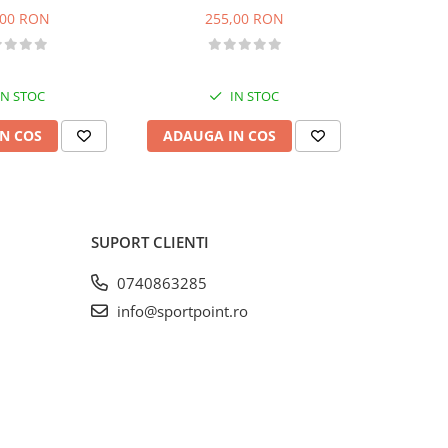
,00 RON
255,00 RON
2
IN STOC
IN STOC
N COS
ADAUGA IN COS
VEZI 
SUPORT CLIENTI
0740863285
info@sportpoint.ro