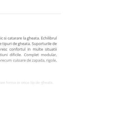
c si catarare la gheata. Echilibrul
de tipuri de gheata. Suporturile de
resc confortul in multe situatii
iuni dificile. Complet modular,
 precum culoare de zapada, rigole,
sare ferma in orice tip de gheata.
onfortabila si sigura.
orice fel de context tehnic.
ui, acest piolet devine o unealta
l pe gheata
un piolet de inalta performanta.