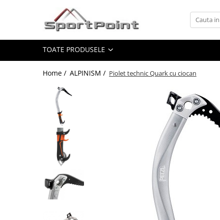
Toate Produsele
TOATE PRODUSELE
ALPINISM
Coltari
Home /
ALPINISM /
Piolet technic Quark cu ciocan
Pioleti
Bucle
Hamuri
Scripeti
Asigurari
Carabiniere
Nuci si Frienduri
Corzi si Cordeline
Suruburi de gheata
Magneziu