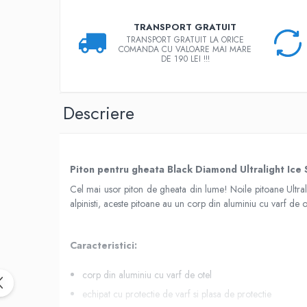
Rucsaci impermeabili
TRANSPORT GRATUIT
Borsete si Portofele
TRANSPORT GRATUIT LA ORICE
COMANDA CU VALOARE MAI MARE
Accesorii
DE 190 LEI !!!
CORTURI
Corturi 2 persoane
Descriere
Corturi 3 persoane
Corturi 4 persoane
Corturi de familie
Piton pentru gheata Black Diamond Ultralight Ice
SALTELE
Cel mai usor piton de gheata din lume! Noile pitoane Ultralig
LANTERNE
alpinisti, aceste pitoane au un corp din aluminiu cu varf de 
IMBRACAMINTE
Femei
Caracteristici:
Pantaloni
Caciuli
corp din aluminiu cu varf de otel
Jachete
echipat cu protectie de varf si plasa de protectie