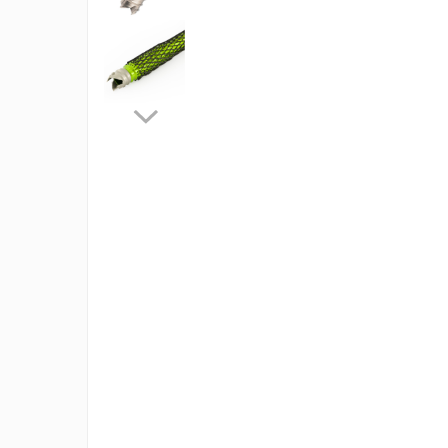
Rucsaci
Slackline
Accesorii
Copii
Espadrile
Casti
Lopeti de zapada / avalansa
VIA FERRATA
RACHETE DE ZAPADA
BETE TREKKING
SACI DE DORMIT
RUCSACI
Rucsaci pana la 30 litri
Rucsaci intre 31 - 50 litri
Rucsaci intre 51 - 70 litri