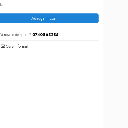
le
Adauga in cos
Ai nevoie de ajutor?
0740863285
Cere informatii