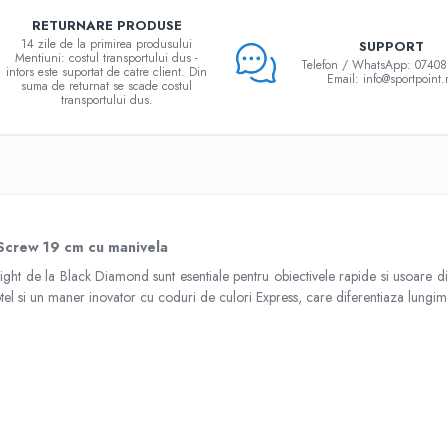
RETURNARE PRODUSE
14 zile de la primirea produsului
SUPPORT
Mentiuni: costul transportului dus -
Telefon / WhatsApp: 0740
intors este suportat de catre client. Din
Email: info@sportpoint.
suma de returnat se scade costul
transportului dus.
 Screw 19 cm cu manivela
ht de la Black Diamond sunt esentiale pentru obiectivele rapide si usoare din m
otel si un maner inovator cu coduri de culori Express, care diferentiaza lungim