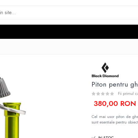
Piton pentru gh
Fii primul 
380,00 RON
Cel mai usor piton de ghe
sunt esentiale pentru obiec
IN STOC