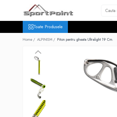
Toate Produsele
Toate Produsele
ALPINISM
Coltari
Home /
ALPINISM /
Piton pentru gheata Ultralight 19 Cm.
Pioleti
Bucle
Hamuri
Scripeti
Asigurari
Carabiniere
Nuci si Frienduri
Corzi si Cordeline
Suruburi de gheata
Magneziu