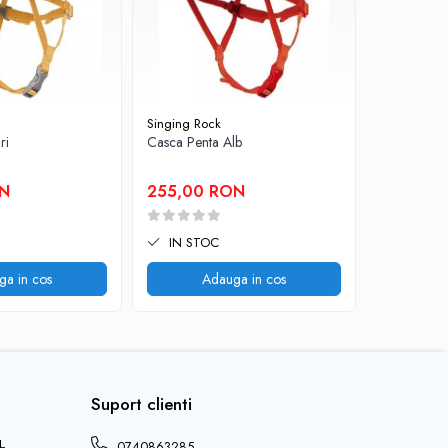
Singing Rock
Petzl
ri
Casca Penta Alb
Casca Bore
ON
255,00 RON
295,00
IN STOC
IN STO
ga in cos
Adauga in cos
V
Suport clienti
L
0740863285