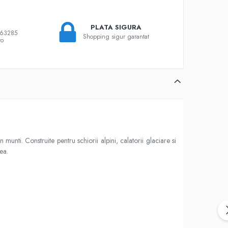
PLATA SIGURA
863285
Shopping sigur garantat
ro
unti. Construite pentru schiorii alpini, calatorii glaciare si
ea.