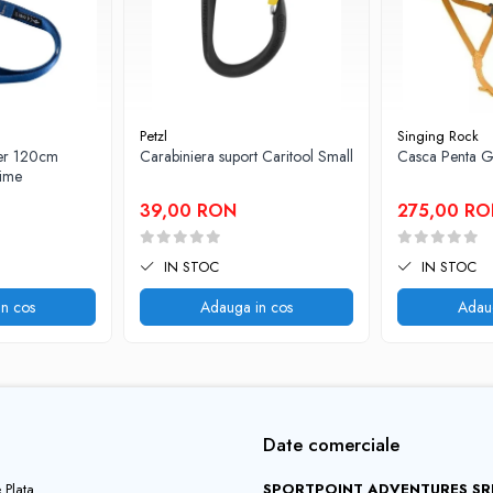
Petzl
Singing Rock
er 120cm
Carabiniera suport Caritool Small
Casca Penta G
time
39,00 RON
275,00 R
IN STOC
IN STOC
n cos
Adauga in cos
Adau
Date comerciale
 Plata
SPORTPOINT ADVENTURES SR