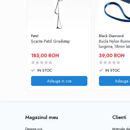
Pantaloni copii
Sosete
Imbracaminte de corp
INCALTAMINTE
Petzl
Black Diamond
Ghete
Scarita Petzl Gradistep
Bucla Nylon Runn
Produse de Intretinere
lungime, 18mm la
185,00 RON
39,00 RON
Pantofi
PARAZAPEZI
IN STOC
IN STOC
MANUSI
COPII
Adauga in cos
Adauga i
OFERTE SPECIALE
SPRAY ANTI URS
CAMPING
Arzatoare si Butelii
Magazinul meu
Clienti
Vase si Tacamuri
Despre noi
Metode de