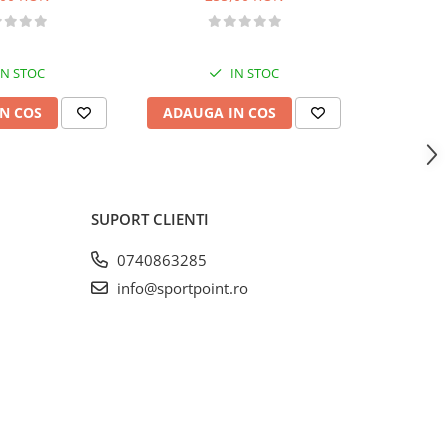
IN STOC
IN STOC
N COS
ADAUGA IN COS
VEZI 
SUPORT CLIENTI
0740863285
info@sportpoint.ro