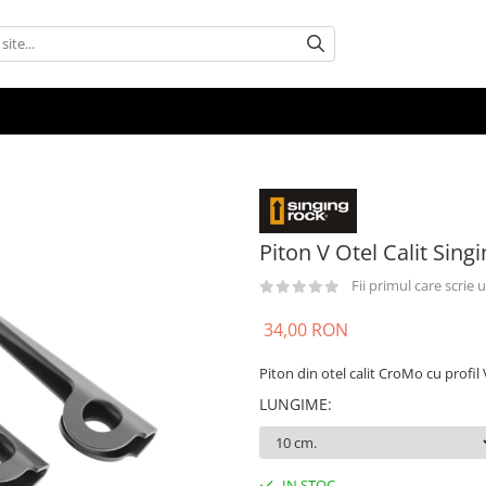
Piton V Otel Calit Sing
Fii primul care scrie
34,00 RON
Piton din otel calit CroMo cu profil V
LUNGIME
:
IN STOC