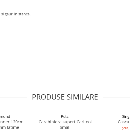
 si gauri in stanca.
PRODUSE SIMILARE
iamond
Petzl
Sing
unner 120cm
Carabiniera suport Caritool
Casca 
mm latime
Small
275