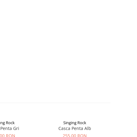
ing Rock
Singing Rock
Penta Gri
Casca Penta Alb
Casca 
,00 RON
255,00 RON
2