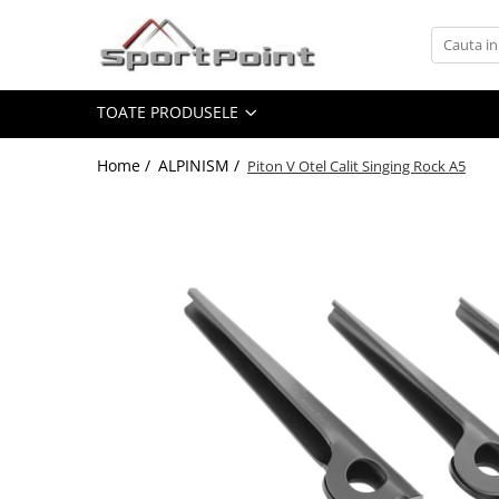
Toate Produsele
TOATE PRODUSELE
ALPINISM
Coltari
Home /
ALPINISM /
Piton V Otel Calit Singing Rock A5
Pioleti
Bucle
Hamuri
Scripeti
Asigurari
Carabiniere
Nuci si Frienduri
Corzi si Cordeline
Suruburi de gheata
Magneziu