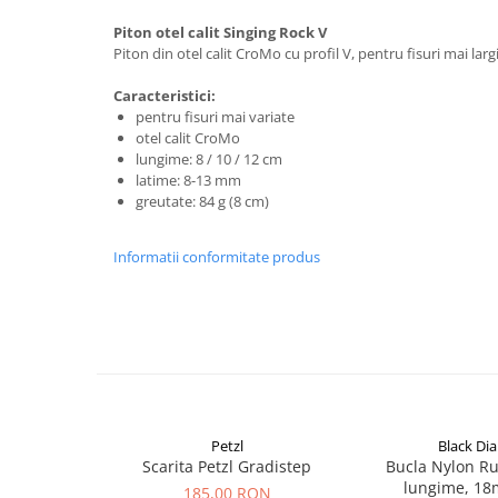
Rucsaci impermeabili
Piton otel calit Singing Rock V
Piton din otel calit CroMo cu profil V, pentru fisuri mai largi
Borsete si Portofele
Accesorii
Caracteristici:
pentru fisuri mai variate
CORTURI
otel calit CroMo
Corturi 2 persoane
lungime: 8 / 10 / 12 cm
latime: 8-13 mm
Corturi 3 persoane
greutate: 84 g (8 cm)
Corturi 4 persoane
Corturi de familie
Informatii conformitate produs
SALTELE
LANTERNE
IMBRACAMINTE
Femei
Pantaloni
Caciuli
Petzl
Black D
Scarita Petzl Gradistep
Bucla Nylon R
Jachete
lungime, 18
185,00 RON