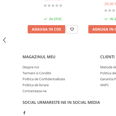
Sosete
39,00
Bandane
Imbracaminte de corp
IN STOC
IN 
Bandane
Manusi
ADAUGA IN COS
ADAUGA IN 
Accesorii
Produse de Intretinere
Barbati
MAGAZINUL MEU
CLIENTI
Pantaloni
Caciuli
Despre noi
Metode de
Termeni si Conditii
Politica d
Jachete
Politica de Confidentialitate
Garantia 
Sosete
Politica de livrare
ANPC
Bandane
Contacteaza-ne
Imbracaminte de corp
Copii
SOCIAL
URMARESTE-NE IN SOCIAL MEDIA
Jachete copii
Caciuli