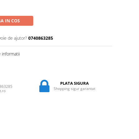
A IN COS
voie de ajutor?
0740863285
informatii
PLATA SIGURA
0863285
Shopping sigur garantat
t.ro