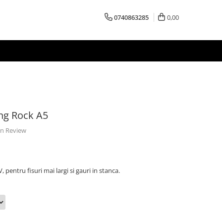
0740863285
0,00
ing Rock A5
 un Review
, pentru fisuri mai largi si gauri in stanca.