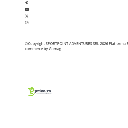
Pantaloni copii
Sosete
Imbracaminte de corp
INCALTAMINTE
Ghete
©Copyright SPORTPOINT ADVENTURES SRL 2026
Platforma E
Produse de Intretinere
commerce by Gomag
Pantofi
PARAZAPEZI
MANUSI
COPII
OFERTE SPECIALE
OCHELARI SPORT
SPRAY ANTI URS
CAMPING
Arzatoare si Butelii
Briceaguri si Cutite