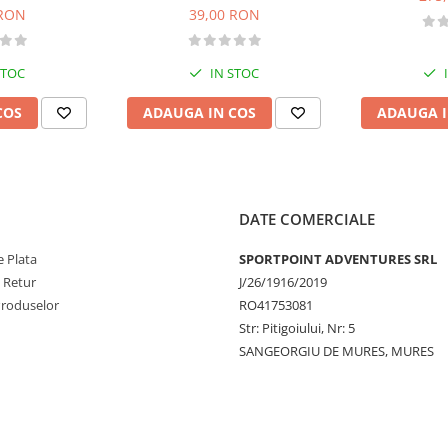
 RON
39,00 RON
STOC
IN STOC
COS
ADAUGA IN COS
ADAUGA I
DATE COMERCIALE
 Plata
SPORTPOINT ADVENTURES SRL
e Retur
J/26/1916/2019
Produselor
RO41753081
Str: Pitigoiului, Nr: 5
SANGEORGIU DE MURES, MURES