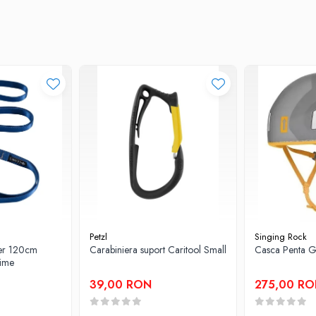
Petzl
Singing Rock
er 120cm
Carabiniera suport Caritool Small
Casca Penta G
time
39,00 RON
275,00 R