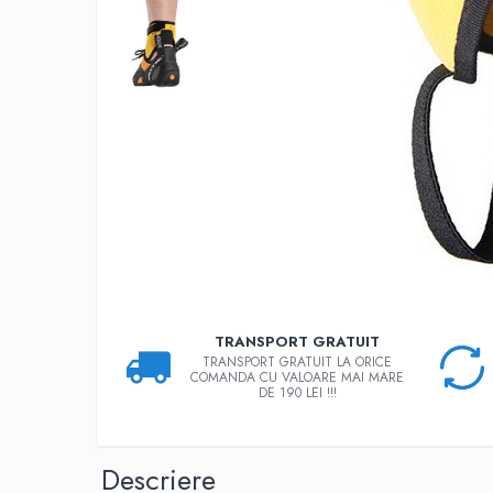
Rucsaci
Slackline
Accesorii
Copii
Espadrile
Casti
Lopeti de zapada / avalansa
VIA FERRATA
RACHETE DE ZAPADA
BETE TREKKING
TRANSPORT GRATUIT
SACI DE DORMIT
TRANSPORT GRATUIT LA ORICE
COMANDA CU VALOARE MAI MARE
RUCSACI
DE 190 LEI !!!
Rucsaci pana la 30 litri
Rucsaci intre 31 - 50 litri
Descriere
Rucsaci intre 51 - 70 litri