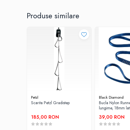
Sosete
greutate: 38 g • 1.34 oz
material: piele artificiala, cauciuc, polyester
Bandane
Produse similare
Imbracaminte de corp
Bandane
Manusi
Accesorii
Produse de Intretinere
Barbati
Pantaloni
Caciuli
Jachete
Sosete
Petzl
Black Diamond
Bandane
Scarita Petzl Gradistep
Bucla Nylon Runn
Imbracaminte de corp
lungime, 18mm la
Copii
185,00 RON
39,00 RON
Jachete copii
Caciuli