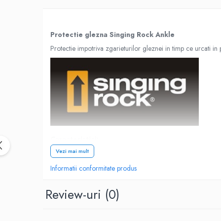
Rucsaci impermeabili
Borsete si Portofele
Protectie glezna Singing Rock Ankle
Accesorii
Protectie impotriva zgarieturilor gleznei in timp ce urcati in
CORTURI
Corturi 2 persoane
Corturi 3 persoane
Corturi 4 persoane
Corturi de familie
SALTELE
Caracteristici:
LANTERNE
Vezi mai mult
IMBRACAMINTE
din piele elastica confortabila artificiala
Femei
Informatii conformitate produs
chingi din dantela pentru o durabilitate mai mare
banda de cauciuc pentru fixarea pe picior nu restriction
Pantaloni
Review-uri
(0)
banda de cauciuc elastica pe calcaiul lui ahile pentru a 
Caciuli
inchidere cu Velcro
Jachete
culoare: negru / galben