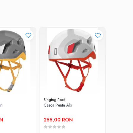
Singing Rock
Petzl
ri
Casca Penta Alb
Casca Bore
ON
255,00 RON
295,00