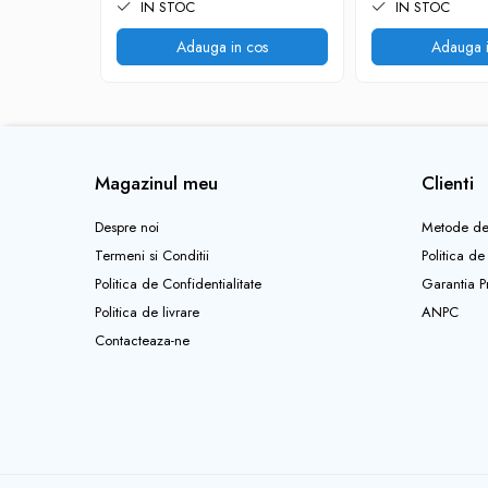
IN STOC
IN STOC
Pantaloni copii
Adauga in cos
Adauga i
Sosete
Imbracaminte de corp
INCALTAMINTE
Ghete
Produse de Intretinere
Magazinul meu
Clienti
Pantofi
Despre noi
Metode de
PARAZAPEZI
Termeni si Conditii
Politica de
MANUSI
Politica de Confidentialitate
Garantia P
COPII
Politica de livrare
ANPC
OFERTE SPECIALE
Contacteaza-ne
OCHELARI SPORT
SPRAY ANTI URS
CAMPING
Arzatoare si Butelii
Briceaguri si Cutite