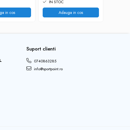
IN STOC
IN STO
ga in cos
Adauga in cos
V
Suport clienti
L
0740863285
info@sportpoint.ro