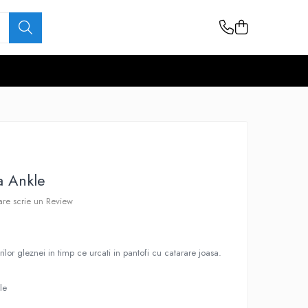
a Ankle
care scrie un Review
rilor gleznei in timp ce urcati in pantofi cu catarare joasa.
le