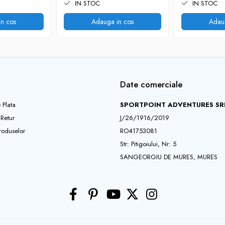
IN STOC
IN STOC
n cos
Adauga in cos
Adau
Date comerciale
 Plata
SPORTPOINT ADVENTURES SR
 Retur
J/26/1916/2019
roduselor
RO41753081
Str: Pitigoiului, Nr: 5
SANGEORGIU DE MURES, MURES