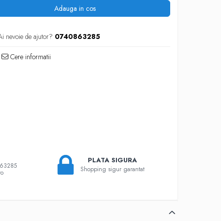
Adauga in cos
Ai nevoie de ajutor?
0740863285
Cere informatii
PLATA SIGURA
863285
Shopping sigur garantat
ro