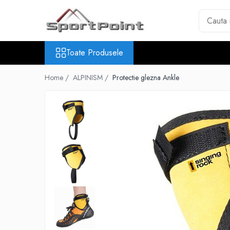
Toate Produsele
Toate Produsele
ALPINISM
Coltari
Home /
ALPINISM /
Protectie glezna Ankle
Pioleti
Bucle
Hamuri
Scripeti
Asigurari
Carabiniere
Nuci si Frienduri
Corzi si Cordeline
Suruburi de gheata
Magneziu