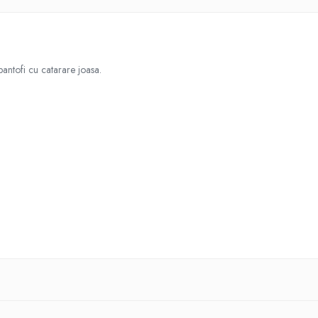
 pantofi cu catarare joasa.
eaza miscarea
nu se taie pe tendoane