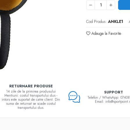
Cod Produs:
ANKLE1
Adauga la Favorite
RETURNARE PRODUSE
14 zile de la primirea produsului
SUPPORT
Mentiuni: costul transportului dus -
Telefon / WhatsApp: 0740
intors este suportat de catre client. Din
Email: info@sportpoint.
suma de returnat se scade costul
transportului dus.