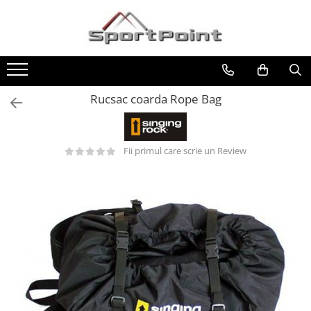
Toate Produsele
ALPINISM
Coltari
Rucsac coarda Rope Bag
Pioleti
Bucle
Fii primul care scrie un Review
Hamuri
Scripeti
Asigurari
Carabiniere
Nuci si Frienduri
Corzi si Cordeline
Suruburi de gheata
Magneziu