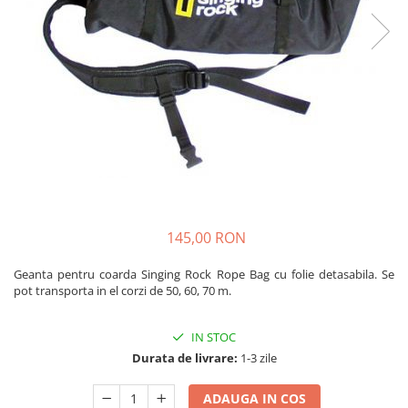
Rucsaci
Slackline
Accesorii
Copii
Espadrile
Casti
Lopeti de zapada / avalansa
VIA FERRATA
145,00 RON
RACHETE DE ZAPADA
BETE TREKKING
Geanta pentru coarda Singing Rock Rope Bag cu folie detasabila. Se
pot transporta in el corzi de 50, 60, 70 m.
SACI DE DORMIT
RUCSACI
IN STOC
Rucsaci pana la 30 litri
Durata de livrare:
1-3 zile
Rucsaci intre 31 - 50 litri
Rucsaci intre 51 - 70 litri
ADAUGA IN COS