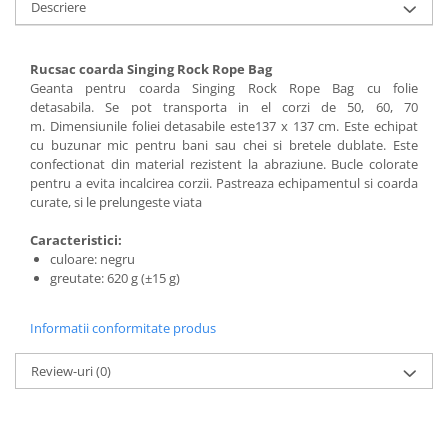
Sosete
Descriere
Bandane
Imbracaminte de corp
Rucsac coarda Singing Rock Rope Bag
Bandane
Geanta pentru coarda Singing Rock Rope Bag cu folie
detasabila. Se pot transporta in el corzi de 50, 60, 70
Manusi
m. Dimensiunile foliei detasabile este137 x 137 cm. Este echipat
Accesorii
cu buzunar mic pentru bani sau chei si bretele dublate. Este
confectionat din material rezistent la abraziune. Bucle colorate
Produse de Intretinere
pentru a evita incalcirea corzii. Pastreaza echipamentul si coarda
curate, si le prelungeste viata
Barbati
Pantaloni
Caracteristici:
culoare: negru
Caciuli
greutate: 620 g (±15 g)
Jachete
Sosete
Informatii conformitate produs
Bandane
Imbracaminte de corp
Review-uri
(0)
Copii
Jachete copii
Caciuli