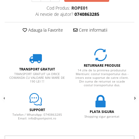
Rucsaci impermeabili
Cod Produs:
ROPE01
Ai nevoie de ajutor?
0740863285
Borsete si Portofele
Accesorii
Adauga la Favorite
Cere informatii
CORTURI
Corturi 2 persoane
Corturi 3 persoane
Corturi 4 persoane
RETURNARE PRODUSE
TRANSPORT GRATUIT
14 zile de la primirea produsului
Corturi de familie
TRANSPORT GRATUIT LA ORICE
Mentiuni: costul transportului dus -
COMANDA CU VALOARE MAI MARE DE
intors este suportat de catre client.
SALTELE
190 LEI !!!
Din suma de returnat se scade
costul transportului dus.
LANTERNE
IMBRACAMINTE
Femei
SUPPORT
PLATA SIGURA
Pantaloni
Telefon / WhatsApp: 0740863285
Shopping sigur garantat
Email: info@sportpoint.ro
Caciuli
Jachete