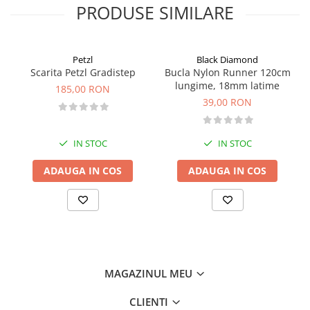
PRODUSE SIMILARE
Pantaloni copii
Sosete
Imbracaminte de corp
Petzl
Black Diamond
INCALTAMINTE
Scarita Petzl Gradistep
Bucla Nylon Runner 120cm
lungime, 18mm latime
185,00 RON
Ghete
39,00 RON
Produse de Intretinere
Pantofi
IN STOC
IN STOC
PARAZAPEZI
ADAUGA IN COS
ADAUGA IN COS
MANUSI
COPII
OFERTE SPECIALE
OCHELARI SPORT
SPRAY ANTI URS
CAMPING
MAGAZINUL MEU
Arzatoare si Butelii
Briceaguri si Cutite
CLIENTI