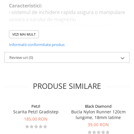
Caracteristici:
sistemul de inchidere rapida asigura o manipulare
•
usoara a sacului de magneziu
forma ergonmica asigura circulatia continua a
•
magneziului si, prin urmare, utilizarea sa eficienta
VEZI MAI MULT
material interior: fleece
•
Informatii conformitate produs
echipat cu un slot practic pentru perie
•
se poate folosi cu magneziu cub sau pulbere.
•
Review-uri
(0)
logo Singing Rock
•
greutate: 70 gr
•
NOTA: Peria din imagine are caracter informativ, nu
PRODUSE SIMILARE
este inclus in pret !
Petzl
Black Diamond
Scarita Petzl Gradistep
Bucla Nylon Runner 120cm
lungime, 18mm latime
185,00 RON
39,00 RON