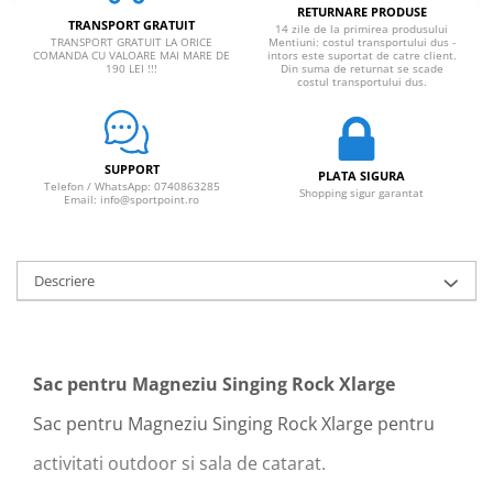
RETURNARE PRODUSE
TRANSPORT GRATUIT
14 zile de la primirea produsului
TRANSPORT GRATUIT LA ORICE
Mentiuni: costul transportului dus -
COMANDA CU VALOARE MAI MARE DE
intors este suportat de catre client.
190 LEI !!!
Din suma de returnat se scade
costul transportului dus.
SUPPORT
PLATA SIGURA
Telefon / WhatsApp: 0740863285
Shopping sigur garantat
Email: info@sportpoint.ro
Descriere
Sac pentru Magneziu Singing Rock Xlarge
Sac pentru Magneziu Singing Rock Xlarge pentru
activitati outdoor si sala de catarat.