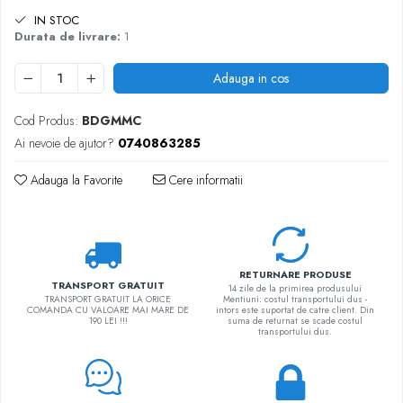
IN STOC
Durata de livrare:
1
Adauga in cos
Cod Produs:
BDGMMC
Ai nevoie de ajutor?
0740863285
Adauga la Favorite
Cere informatii
RETURNARE PRODUSE
TRANSPORT GRATUIT
14 zile de la primirea produsului
TRANSPORT GRATUIT LA ORICE
Mentiuni: costul transportului dus -
COMANDA CU VALOARE MAI MARE DE
intors este suportat de catre client. Din
190 LEI !!!
suma de returnat se scade costul
transportului dus.