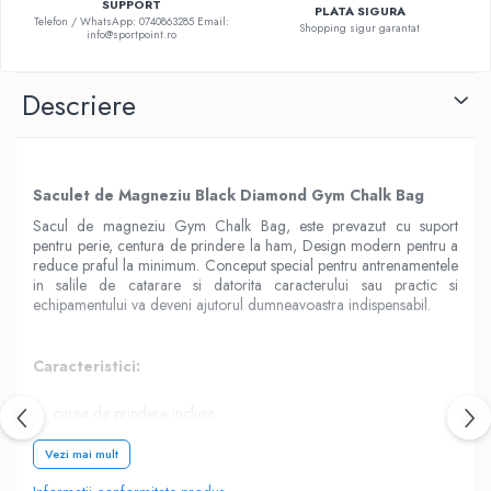
SUPPORT
PLATA SIGURA
Telefon / WhatsApp: 0740863285 Email:
Shopping sigur garantat
info@sportpoint.ro
Descriere
Saculet de Magneziu Black Diamond Gym Chalk Bag
Sacul de magneziu Gym Chalk Bag, este prevazut cu suport
pentru perie, centura de prindere la ham, Design modern pentru a
reduce praful la minimum. Conceput special pentru antrenamentele
in salile de catarare si datorita caracterului sau practic si
echipamentului va deveni ajutorul dumneavoastra indispensabil.
Caracteristici:
curea de prindere inclusa
suport pentru periuta ( periuta nu este inclusa )
Vezi mai mult
Specificatii: