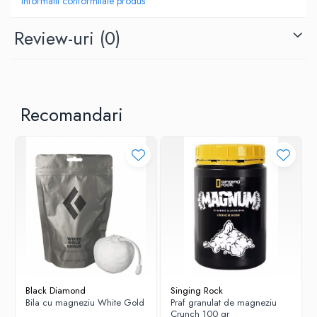
Informatii conformitate produs
Greutate: 83 g
Review-uri
(0)
Recomandari
Black Diamond
Singing Rock
Bila cu magneziu White Gold
Praf granulat de magneziu
Crunch 100 gr