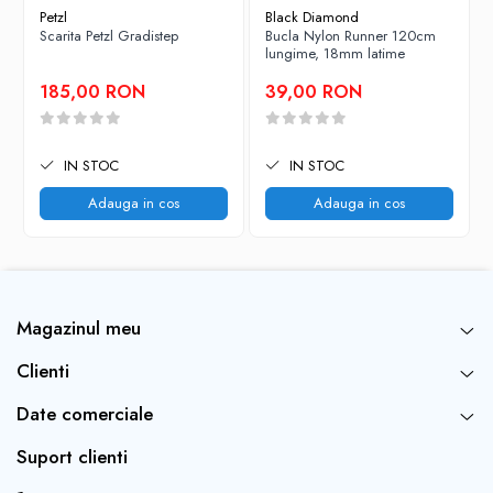
Petzl
Black Diamond
Scarita Petzl Gradistep
Bucla Nylon Runner 120cm
lungime, 18mm latime
185,00 RON
39,00 RON
IN STOC
IN STOC
Adauga in cos
Adauga in cos
Magazinul meu
Clienti
Date comerciale
Suport clienti