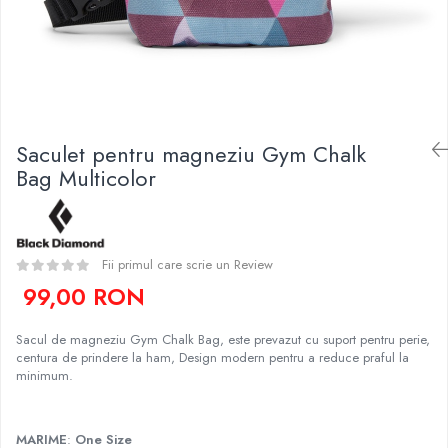
Caciuli
Slackline
Jachete
Accesorii
Sosete
Copii
Bandane
Espadrile
Imbracaminte de corp
Casti
Copii
Saculet pentru magneziu Gym Chalk
Bag Multicolor
Lopeti de zapada / avalansa
Jachete copii
Caciuli
Pantaloni copii
Sosete
Fii primul care scrie un Review
Imbracaminte de corp
99,00 RON
Sacul de magneziu Gym Chalk Bag, este prevazut cu suport pentru perie,
centura de prindere la ham, Design modern pentru a reduce praful la
minimum.
MARIME
:
One Size