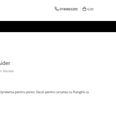
0740863285
0,00
Aider
 un Review
Dyneema pentru picior, facut pentru urcarea cu franghii cu