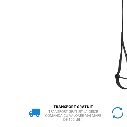
Rucsaci
Slackline
Accesorii
Copii
Espadrile
Casti
Lopeti de zapada / avalansa
VIA FERRATA
RACHETE DE ZAPADA
BETE TREKKING
SACI DE DORMIT
RUCSACI
Rucsaci pana la 30 litri
TRANSPORT GRATUIT
TRANSPORT GRATUIT LA ORICE
Rucsaci intre 31 - 50 litri
COMANDA CU VALOARE MAI MARE
DE 190 LEI !!!
Rucsaci intre 51 - 70 litri