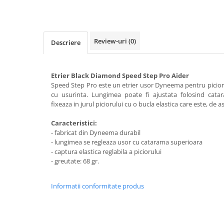
Rucsaci impermeabili
Borsete si Portofele
Accesorii
Review-uri
(0)
Descriere
CORTURI
Corturi 2 persoane
Etrier Black Diamond Speed Step Pro Aider
Corturi 3 persoane
Speed Step Pro este un etrier usor Dyneema pentru picior,
cu usurinta. Lungimea poate fi ajustata folosind catar
Corturi 4 persoane
fixeaza in jurul piciorului cu o bucla elastica care este, de 
Corturi de familie
Caracteristici:
SALTELE
- fabricat din Dyneema durabil
- lungimea se regleaza usor cu catarama superioara
LANTERNE
- captura elastica reglabila a piciorului
IMBRACAMINTE
- greutate: 68 gr.
Femei
Pantaloni
Informatii conformitate produs
Caciuli
Jachete