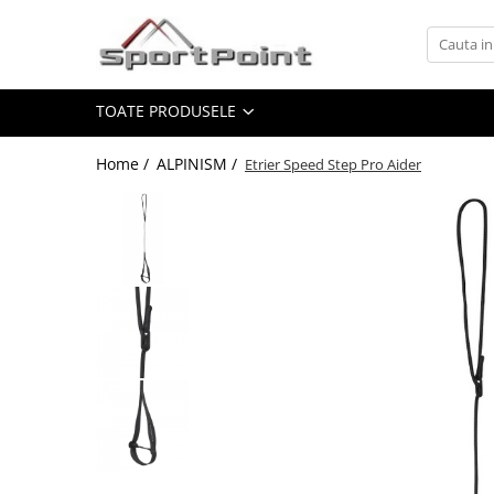
Toate Produsele
TOATE PRODUSELE
ALPINISM
Coltari
Home /
ALPINISM /
Etrier Speed Step Pro Aider
Pioleti
Bucle
Hamuri
Scripeti
Asigurari
Carabiniere
Nuci si Frienduri
Corzi si Cordeline
Suruburi de gheata
Magneziu