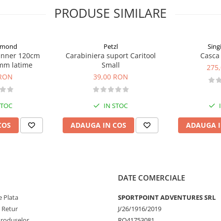
PRODUSE SIMILARE
iamond
Petzl
Sing
unner 120cm
Carabiniera suport Caritool
Casca 
mm latime
Small
275
 RON
39,00 RON
STOC
IN STOC
COS
ADAUGA IN COS
ADAUGA I
DATE COMERCIALE
 Plata
SPORTPOINT ADVENTURES SRL
e Retur
J/26/1916/2019
Produselor
RO41753081