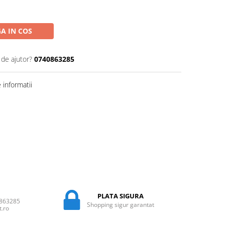
A IN COS
 de ajutor?
0740863285
informatii
PLATA SIGURA
0863285
Shopping sigur garantat
t.ro