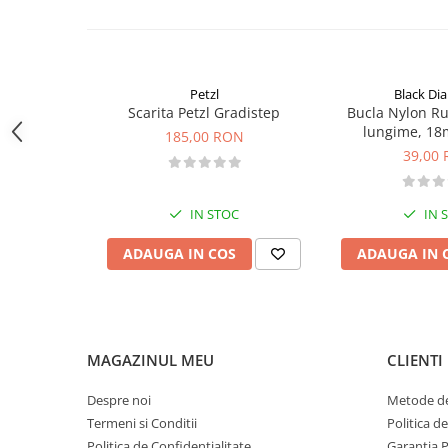
Sosete
Bandane
Imbracaminte de corp
Bandane
Petzl
Black D
Manusi
Scarita Petzl Gradistep
Bucla Nylon R
lungime, 18
185,00 RON
Accesorii
39,00
Produse de Intretinere
Barbati
IN STOC
IN 
Pantaloni
ADAUGA IN COS
ADAUGA IN 
Caciuli
Jachete
Sosete
Bandane
MAGAZINUL MEU
CLIENTI
Imbracaminte de corp
Copii
Despre noi
Metode de
Jachete copii
Termeni si Conditii
Politica d
Politica de Confidentialitate
Garantia 
Caciuli