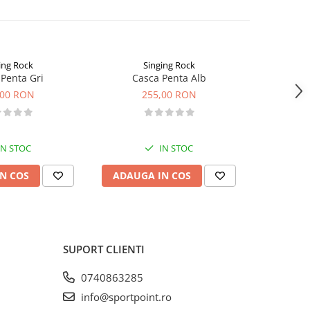
ing Rock
Singing Rock
Penta Gri
Casca Penta Alb
Casca 
,00 RON
255,00 RON
2
IN STOC
IN STOC
N COS
ADAUGA IN COS
VEZI 
SUPORT CLIENTI
0740863285
info@sportpoint.ro