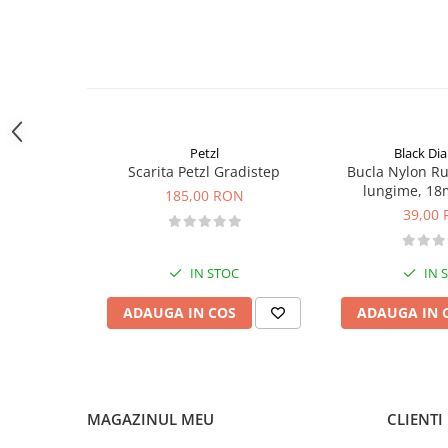
Sosete
Bandane
Imbracaminte de corp
Bandane
Manusi
Accesorii
Petzl
Black D
Scarita Petzl Gradistep
Bucla Nylon R
Produse de Intretinere
lungime, 18
185,00 RON
Barbati
39,00
Pantaloni
Caciuli
IN STOC
IN 
Jachete
Sosete
ADAUGA IN COS
ADAUGA IN 
Bandane
Imbracaminte de corp
Copii
MAGAZINUL MEU
CLIENTI
Jachete copii
Caciuli