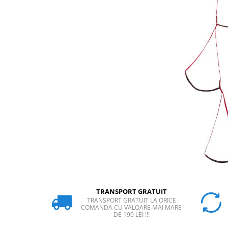
Rucsaci
Slackline
Accesorii
Copii
Espadrile
Casti
Lopeti de zapada / avalansa
VIA FERRATA
RACHETE DE ZAPADA
BETE TREKKING
SACI DE DORMIT
RUCSACI
Rucsaci pana la 30 litri
TRANSPORT GRATUIT
TRANSPORT GRATUIT LA ORICE
Rucsaci intre 31 - 50 litri
COMANDA CU VALOARE MAI MARE
DE 190 LEI !!!
Rucsaci intre 51 - 70 litri