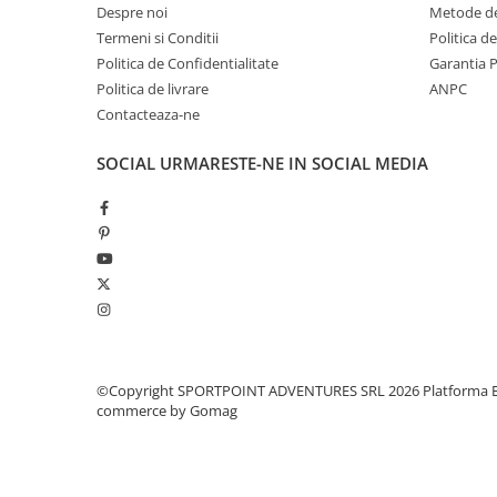
Despre noi
Metode de
Pantaloni copii
Termeni si Conditii
Politica d
Sosete
Politica de Confidentialitate
Garantia 
Imbracaminte de corp
Politica de livrare
ANPC
INCALTAMINTE
Contacteaza-ne
Ghete
SOCIAL
URMARESTE-NE IN SOCIAL MEDIA
Produse de Intretinere
Pantofi
PARAZAPEZI
MANUSI
COPII
OFERTE SPECIALE
SPRAY ANTI URS
CAMPING
©Copyright SPORTPOINT ADVENTURES SRL 2026
Platforma E
commerce by Gomag
Arzatoare si Butelii
Vase si Tacamuri