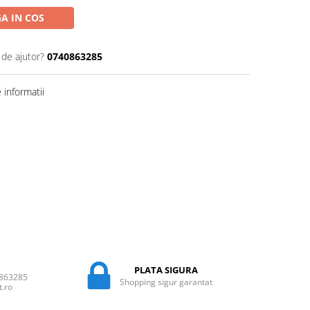
A IN COS
 de ajutor?
0740863285
informatii
PLATA SIGURA
0863285
Shopping sigur garantat
t.ro