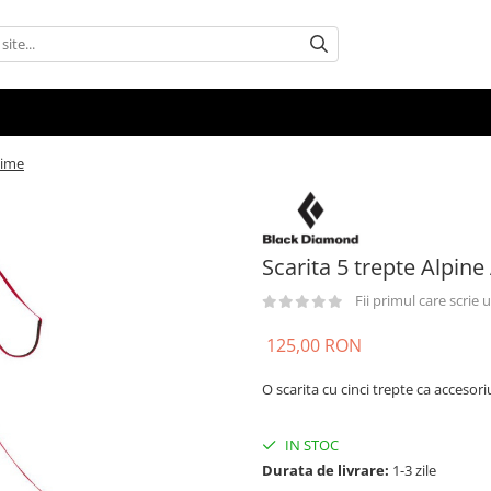
time
Scarita 5 trepte Alpin
Fii primul care scrie
125,00 RON
O scarita cu cinci trepte ca accesori
IN STOC
Durata de livrare:
1-3 zile