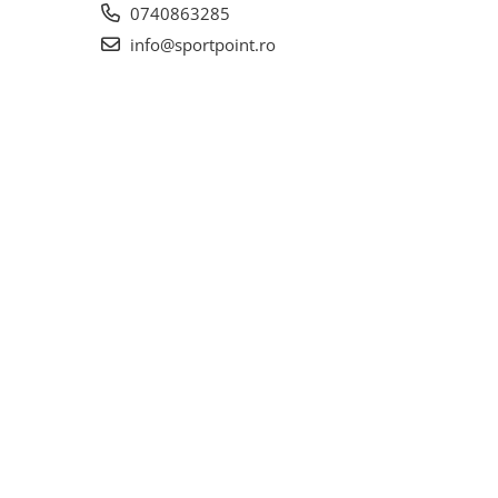
0740863285
info@sportpoint.ro