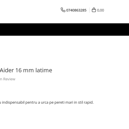
0740863285
0,00
e Aider 16 mm latime
 un Review
u indispensabil pentru a urca pe pereti mari in stil rapid.