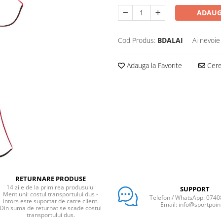
ADAUG
Cod Produs:
BDALAI
Ai nevoie
Adauga la Favorite
Cere 
RETURNARE PRODUSE
14 zile de la primirea produsului
SUPPORT
Mentiuni: costul transportului dus -
Telefon / WhatsApp: 074
intors este suportat de catre client.
Email: info@sportpoin
Din suma de returnat se scade costul
transportului dus.