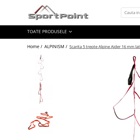
Toate Produsele
TOATE PRODUSELE
ALPINISM
Coltari
Home /
ALPINISM /
Scarita 5 trepte Alpine Aider 16 mm la
Pioleti
Bucle
Hamuri
Scripeti
Asigurari
Carabiniere
Nuci si Frienduri
Corzi si Cordeline
Suruburi de gheata
Magneziu