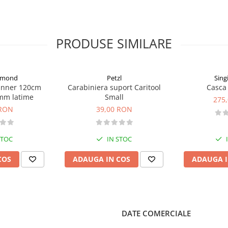
PRODUSE SIMILARE
iamond
Petzl
Sing
unner 120cm
Carabiniera suport Caritool
Casca 
mm latime
Small
275
 RON
39,00 RON
STOC
IN STOC
COS
ADAUGA IN COS
ADAUGA I
DATE COMERCIALE