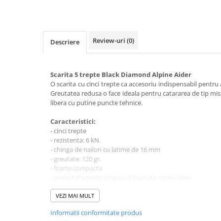
Rucsaci impermeabili
Borsete si Portofele
Accesorii
Review-uri
(0)
Descriere
CORTURI
Corturi 2 persoane
Scarita 5 trepte Black Diamond Alpine Aider
Corturi 3 persoane
O scarita cu cinci trepte ca accesoriu indispensabil pentru a
Greutatea redusa o face ideala pentru catararea de tip mis
Corturi 4 persoane
libera cu putine puncte tehnice.
Corturi de familie
Caracteristici:
SALTELE
- cinci trepte
- rezistenta: 6 kN.
LANTERNE
- chinga de nailon cu latime de 16 mm
IMBRACAMINTE
- greutate: 120 gr.
Femei
- foarte compacta
- proiectata pentru trasee dificultate medie/grea
Pantaloni
Caciuli
VEZI MAI MULT
Jachete
Informatii conformitate produs