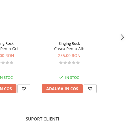
ing Rock
Singing Rock
Penta Gri
Casca Penta Alb
Casca 
,00 RON
255,00 RON
2
IN STOC
IN STOC
N COS
ADAUGA IN COS
VEZI 
SUPORT CLIENTI