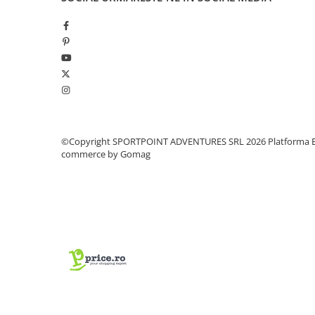
Pantaloni copii
Sosete
Imbracaminte de corp
INCALTAMINTE
Ghete
Produse de Intretinere
Pantofi
©Copyright SPORTPOINT ADVENTURES SRL 2026
Platforma E
commerce by Gomag
PARAZAPEZI
MANUSI
COPII
OFERTE SPECIALE
SPRAY ANTI URS
CAMPING
Arzatoare si Butelii
Vase si Tacamuri