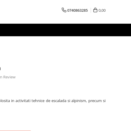
0740863285
0,00
a
 un Review
olosita in activitati tehnice de escalada si alpinism, precum si