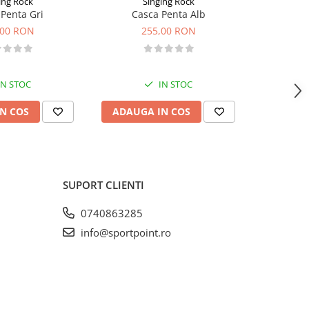
ing Rock
Singing Rock
Penta Gri
Casca Penta Alb
Casca 
,00 RON
255,00 RON
2
IN STOC
IN STOC
N COS
ADAUGA IN COS
VEZI 
SUPORT CLIENTI
0740863285
info@sportpoint.ro