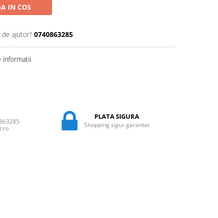
A IN COS
 de ajutor?
0740863285
informatii
PLATA SIGURA
0863285
Shopping sigur garantat
t.ro