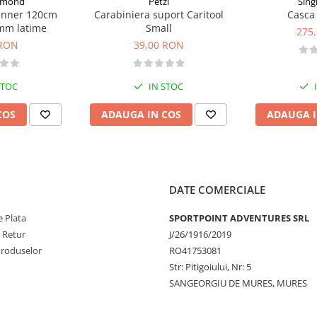
iamond
Petzl
Sing
unner 120cm
Carabiniera suport Caritool
Casca 
mm latime
Small
275
 RON
39,00 RON
STOC
IN STOC
COS
ADAUGA IN COS
ADAUGA I
DATE COMERCIALE
 Plata
SPORTPOINT ADVENTURES SRL
e Retur
J/26/1916/2019
Produselor
RO41753081
Str: Pitigoiului, Nr: 5
SANGEORGIU DE MURES, MURES