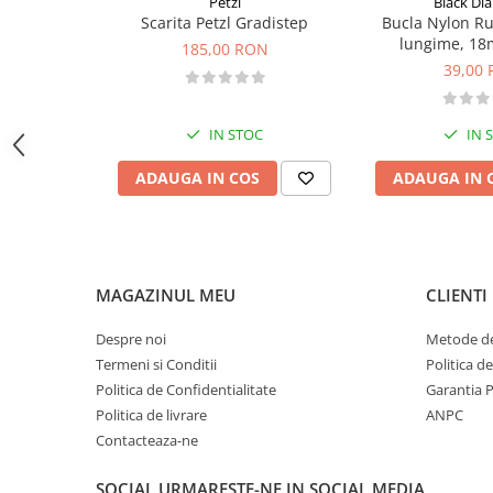
Sosete
Petzl
Black D
Scarita Petzl Gradistep
Bucla Nylon R
Bandane
lungime, 18
185,00 RON
Imbracaminte de corp
39,00
Bandane
Manusi
IN STOC
IN 
Accesorii
ADAUGA IN COS
ADAUGA IN 
Produse de Intretinere
Barbati
Pantaloni
Caciuli
MAGAZINUL MEU
CLIENTI
Jachete
Despre noi
Metode de
Sosete
Termeni si Conditii
Politica d
Bandane
Politica de Confidentialitate
Garantia 
Imbracaminte de corp
Politica de livrare
ANPC
Copii
Contacteaza-ne
Jachete copii
SOCIAL
URMARESTE-NE IN SOCIAL MEDIA
Caciuli