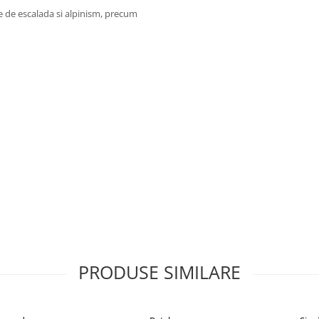
ice de escalada si alpinism, precum
te fi util in activitati de salvare
PRODUSE SIMILARE