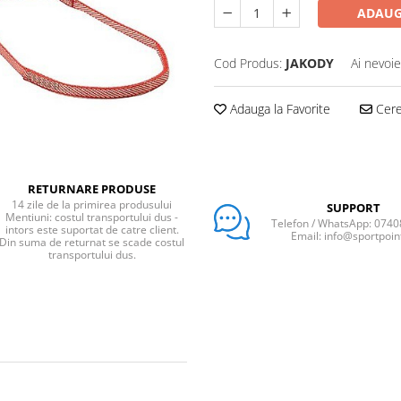
ADAUG
Cod Produs:
JAKODY
Ai nevoie
Adauga la Favorite
Cere 
RETURNARE PRODUSE
14 zile de la primirea produsului
SUPPORT
Mentiuni: costul transportului dus -
Telefon / WhatsApp: 074
intors este suportat de catre client.
Email: info@sportpoin
Din suma de returnat se scade costul
transportului dus.