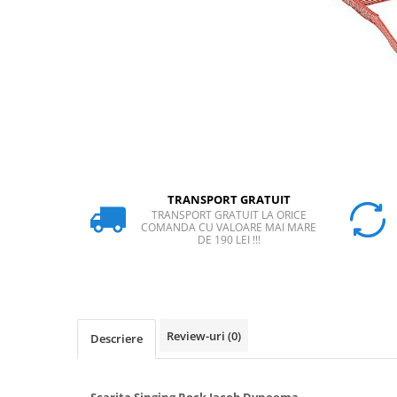
Rucsaci
Slackline
Accesorii
Copii
Espadrile
Casti
Lopeti de zapada / avalansa
TRANSPORT GRATUIT
VIA FERRATA
TRANSPORT GRATUIT LA ORICE
COMANDA CU VALOARE MAI MARE
RACHETE DE ZAPADA
DE 190 LEI !!!
BETE TREKKING
SACI DE DORMIT
RUCSACI
Rucsaci pana la 30 litri
Review-uri
(0)
Descriere
Rucsaci intre 31 - 50 litri
Rucsaci intre 51 - 70 litri