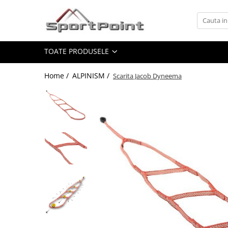
Toate Produsele
TOATE PRODUSELE
ALPINISM
Coltari
Home /
ALPINISM /
Scarita Jacob Dyneema
Pioleti
Bucle
Hamuri
Scripeti
Asigurari
Carabiniere
Nuci si Frienduri
Corzi si Cordeline
Suruburi de gheata
Magneziu