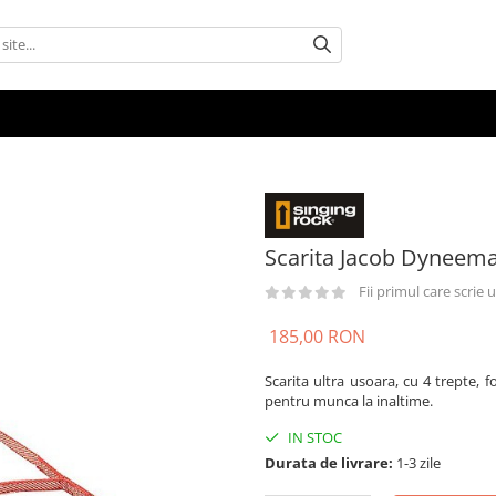
Scarita Jacob Dyneem
Fii primul care scrie
185,00 RON
Scarita ultra usoara, cu 4 trepte, f
pentru munca la inaltime.
IN STOC
Durata de livrare:
1-3 zile