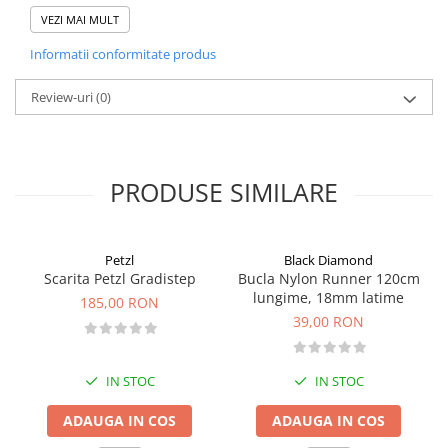
numar de productie unic, pentru trasabilitate buna si
VEZI MAI MULT
inregistrarea inspectiilor
greutate: 375 g • 13.23 oz
Informatii conformitate produs
material placi laterale: aliaj usor
material scripete: otel inoxidabil
Review-uri
rezistenta; 26 kN
(0)
diametrul max. al corzii: 12 mm.
PRODUSE SIMILARE
Petzl
Black Diamond
Scarita Petzl Gradistep
Bucla Nylon Runner 120cm
lungime, 18mm latime
185,00 RON
39,00 RON
IN STOC
IN STOC
ADAUGA IN COS
ADAUGA IN COS