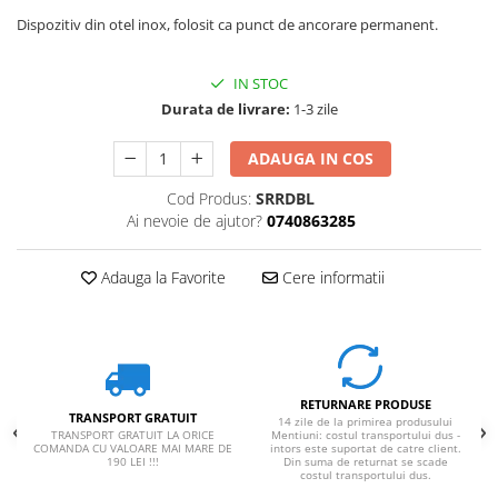
Dispozitiv din otel inox, folosit ca punct de ancorare permanent.
IN STOC
Durata de livrare:
1-3 zile
ADAUGA IN COS
Cod Produs:
SRRDBL
Ai nevoie de ajutor?
0740863285
Adauga la Favorite
Cere informatii
RETURNARE PRODUSE
TRANSPORT GRATUIT
14 zile de la primirea produsului
TRANSPORT GRATUIT LA ORICE
Mentiuni: costul transportului dus -
COMANDA CU VALOARE MAI MARE DE
intors este suportat de catre client.
190 LEI !!!
Din suma de returnat se scade
costul transportului dus.