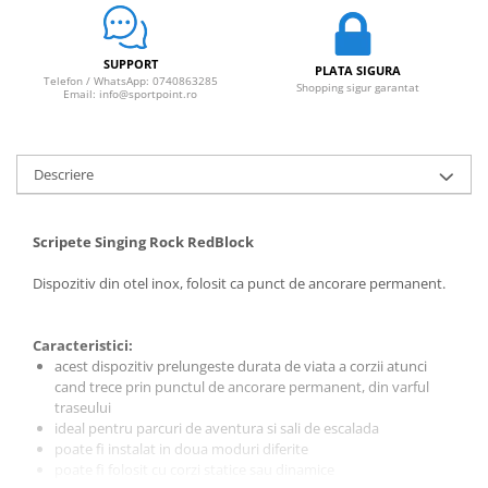
SUPPORT
PLATA SIGURA
Telefon / WhatsApp: 0740863285
Shopping sigur garantat
Email: info@sportpoint.ro
Descriere
Scripete Singing Rock RedBlock
Dispozitiv din otel inox, folosit ca punct de ancorare permanent.
Caracteristici:
acest dispozitiv prelungeste durata de viata a corzii atunci
cand trece prin punctul de ancorare permanent, din varful
traseului
ideal pentru parcuri de aventura si sali de escalada
poate fi instalat in doua moduri diferite
poate fi folosit cu corzi statice sau dinamice