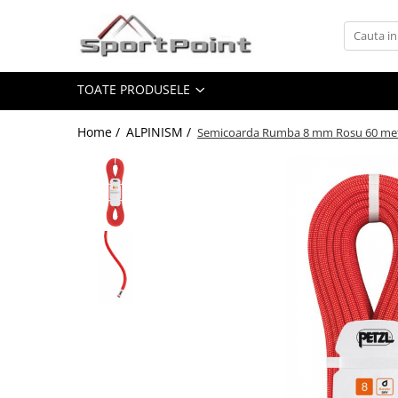
Toate Produsele
TOATE PRODUSELE
ALPINISM
Coltari
Home /
ALPINISM /
Semicoarda Rumba 8 mm Rosu 60 met
Pioleti
Bucle
Hamuri
Scripeti
Asigurari
Carabiniere
Nuci si Frienduri
Corzi si Cordeline
Suruburi de gheata
Magneziu