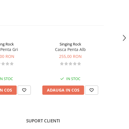
ing Rock
Singing Rock
Penta Gri
Casca Penta Alb
Casca 
,00 RON
255,00 RON
2
IN STOC
IN STOC
N COS
ADAUGA IN COS
VEZI 
SUPORT CLIENTI