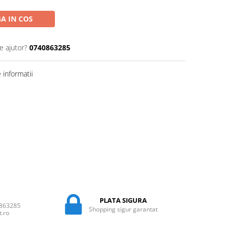
A IN COS
e ajutor?
0740863285
informatii
PLATA SIGURA
0863285
Shopping sigur garantat
t.ro