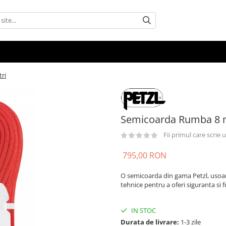
ri
Semicoarda Rumba 8 
Fii primul care scrie
795,00 RON
O semicoarda din gama Petzl, usoara
tehnice pentru a oferi siguranta si f
IN STOC
Durata de livrare:
1-3 zile