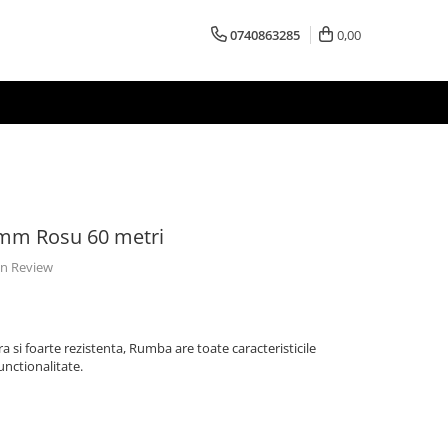
0740863285
0,00
mm Rosu 60 metri
 un Review
 si foarte rezistenta, Rumba are toate caracteristicile
unctionalitate.