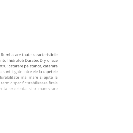
 Rumba are toate caracteristicile
mentul hidrofob Duratec Dry o face
ntru: catarare pe stanca, catarare
a sunt legate intre ele la capetele
urabilitate mai mare si ajuta la
ermic specific stabilizeaza firele
renta excelenta si o manevrare