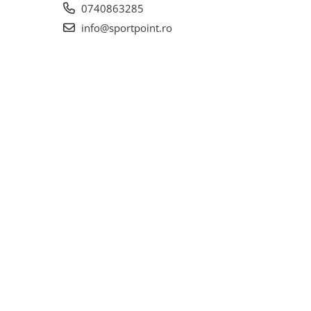
0740863285
info@sportpoint.ro