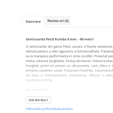
Rucsaci impermeabili
Borsete si Portofele
Accesorii
Review-uri
(0)
Descriere
CORTURI
Corturi 2 persoane
Semicoarda Petzl Rumba 8 mm. - 60 metri
Corturi 3 persoane
O semicoarda din gama Petzl, usoara si foarte rezistenta,
Corturi 4 persoane
tehnice pentru a oferi siguranta si functionalitate. Trata
sa isi mareasca performanta in orice conditii. Proiectat pe
Corturi de familie
mixta, catarare pe gheata. Finisaj ultrasonic: miezul și teac
franghiei printr-un proces cu ultrasunete, care ofera o d
SALTELE
evitarea capetelor uzate. Tratament EverFlex: tratamentul t
LANTERNE
de baza si imbunatateste consistenta, oferind o ade
IMBRACAMINTE
constanta in timp.
Femei
Caracteristici:
Pantaloni
material: poliamida
diametru: 8.0 mm
Caciuli
VEZI MAI MULT
greutate:44 gr / metru
Jachete
Informatii conformitate produs
greutate totala 60 metri: 2,640 kg.