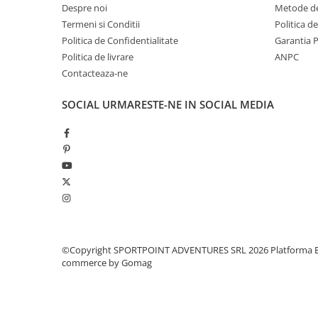
Despre noi
Metode de
Pantaloni copii
Termeni si Conditii
Politica d
Sosete
Politica de Confidentialitate
Garantia 
Imbracaminte de corp
Politica de livrare
ANPC
INCALTAMINTE
Contacteaza-ne
Ghete
SOCIAL
URMARESTE-NE IN SOCIAL MEDIA
Produse de Intretinere
Pantofi
PARAZAPEZI
MANUSI
COPII
OFERTE SPECIALE
SPRAY ANTI URS
CAMPING
©Copyright SPORTPOINT ADVENTURES SRL 2026
Platforma E
commerce by Gomag
Arzatoare si Butelii
Vase si Tacamuri