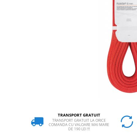
Rucsaci
Slackline
Accesorii
Copii
Espadrile
Casti
Lopeti de zapada / avalansa
VIA FERRATA
RACHETE DE ZAPADA
BETE TREKKING
SACI DE DORMIT
RUCSACI
Rucsaci pana la 30 litri
TRANSPORT GRATUIT
TRANSPORT GRATUIT LA ORICE
Rucsaci intre 31 - 50 litri
COMANDA CU VALOARE MAI MARE
DE 190 LEI !!!
Rucsaci intre 51 - 70 litri