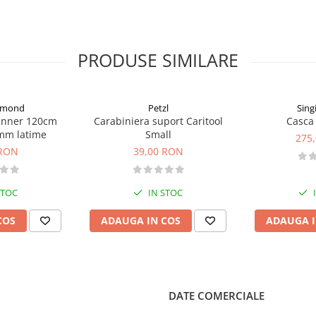
ghie dubla)
ie dubla)
anghie dubla)
e dubla)
PRODUSE SIMILARE
acilita manevrele
anevrabilitate constanta
enta la apa, murdarie si
iamond
Petzl
Sing
unner 120cm
Carabiniera suport Caritool
Casca 
mm latime
Small
275
 RON
39,00 RON
STOC
IN STOC
COS
ADAUGA IN COS
ADAUGA I
DATE COMERCIALE