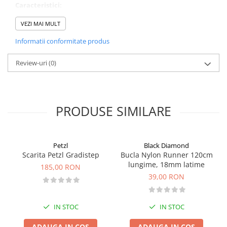
Caracteristici:
varf din otel
VEZI MAI MULT
rozete pentru trekking si schi
lungime utila 80-110 cm
Informatii conformitate produs
lungime transport 66 cm
greutate 394 g/pereche
Review-uri
alcatuit din 2 segmente
(0)
PRODUSE SIMILARE
Petzl
Black Diamond
Scarita Petzl Gradistep
Bucla Nylon Runner 120cm
lungime, 18mm latime
185,00 RON
39,00 RON
IN STOC
IN STOC
ADAUGA IN COS
ADAUGA IN COS