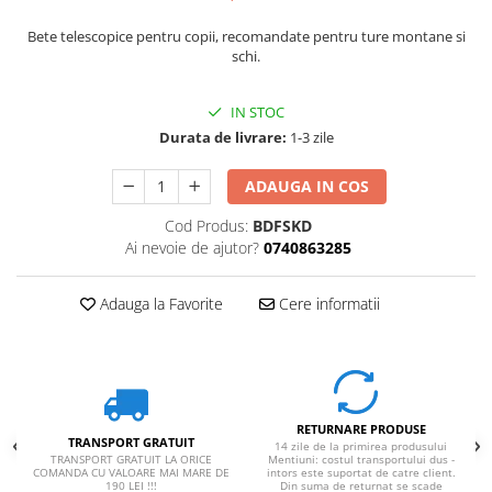
Bete telescopice pentru copii, recomandate pentru ture montane si
schi.
IN STOC
Durata de livrare:
1-3 zile
ADAUGA IN COS
Cod Produs:
BDFSKD
Ai nevoie de ajutor?
0740863285
Adauga la Favorite
Cere informatii
RETURNARE PRODUSE
TRANSPORT GRATUIT
14 zile de la primirea produsului
TRANSPORT GRATUIT LA ORICE
Mentiuni: costul transportului dus -
COMANDA CU VALOARE MAI MARE DE
intors este suportat de catre client.
190 LEI !!!
Din suma de returnat se scade