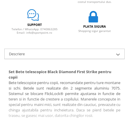
costul transportului dus.
SUPPORT
PLATA SIGURA
Telefon / WhatsApp: 0740863285
Shopping sigur garantat
Email: info@sportpoint.ro
Descriere
Set Bete telescopice Black Diamond First Strike pentru
copii
Bete telescopice pentru copii, recomandate pentru ture montane
si schi. Betele sunt realizate din 2 segmente aluminiu 7075.
Sistemul se blocare FlickLock® permite ajustarea in functie de
teren si in functie de crestere a copilului. Manerele concepute in
special pentru maini mici, sunt realizate din cauciuc, prevazute cu
chinga ajustabila pentru incheietura. Daca se pierd betele pe
traseu, se gasesc mai usor, datorita chingilor rosii.