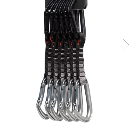
Rucsaci
Slackline
Accesorii
Copii
Espadrile
Casti
Lopeti de zapada / avalansa
VIA FERRATA
RACHETE DE ZAPADA
BETE TREKKING
SACI DE DORMIT
RUCSACI
Rucsaci pana la 30 litri
Rucsaci intre 31 - 50 litri
Rucsaci intre 51 - 70 litri