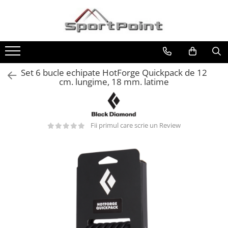
Toate Produsele
ALPINISM
Coltari
Set 6 bucle echipate HotForge Quickpack de 12
cm. lungime, 18 mm. latime
Pioleti
Bucle
Hamuri
Fii primul care scrie un Review
Scripeti
Asigurari
Carabiniere
Nuci si Frienduri
Corzi si Cordeline
Suruburi de gheata
Magneziu