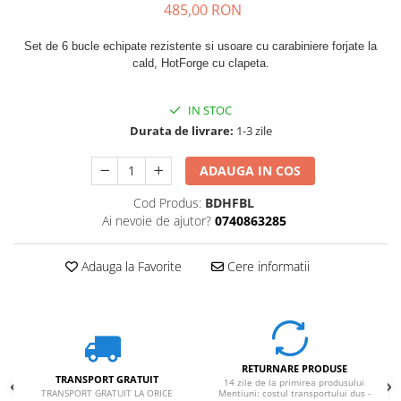
485,00 RON
Rucsaci impermeabili
Borsete si Portofele
Set de 6 bucle echipate rezistente si usoare
cu carabiniere forjate la
cald,
HotForge cu clapeta.
Accesorii
CORTURI
IN STOC
Corturi 2 persoane
Durata de livrare:
1-3 zile
Corturi 3 persoane
ADAUGA IN COS
Corturi 4 persoane
Cod Produs:
BDHFBL
Corturi de familie
Ai nevoie de ajutor?
0740863285
SALTELE
LANTERNE
Adauga la Favorite
Cere informatii
IMBRACAMINTE
Femei
Pantaloni
Caciuli
RETURNARE PRODUSE
Jachete
TRANSPORT GRATUIT
14 zile de la primirea produsului
TRANSPORT GRATUIT LA ORICE
Mentiuni: costul transportului dus -