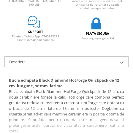
Sosete
COMANDA CU VALOARE MAI MARE DE
intors este suportat de catre client.
190 LEI !!!
Din suma de returnat se scade
Bandane
costul transportului dus.
Imbracaminte de corp
Bandane
SUPPORT
Manusi
PLATA SIGURA
Telefon / WhatsApp: 0740863285
Shopping sigur garantat
Email: info@sportpoint.ro
Accesorii
Produse de Intretinere
Barbati
Descriere
Pantaloni
Caciuli
Bucla echipata Black Diamond HotForge Quickpack de 12
Jachete
cm. lungime, 18 mm. latime
Bucla echipata Black Diamond HotForge Quickpack de 12 cm, cu
Sosete
doua carabiniere forjate la cald, HotForge care combina perfect
Bandane
greutatea redusa cu rezistenta crescuta.
HotForge
este dotata cu
Imbracaminte de corp
o bucla de 12 cm si lata de 18 mm din poliester Dogbone cu
insertia Straitjacket care mentine carabiniera in pozitia optima de
Copii
prindere. Suprafata pentru coarda este mai generoasa si
Jachete copii
prelungeste astfel durata de viata atat a carabinierei, cat si a
corzii.
Caciuli