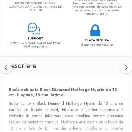
TRANSPORT GRATUIT LA ORICE
Mentiuni: costul transportului dus -
COMANDA CU VALOARE MAI MARE DE
intors este suportat de catre client. Din
190 LEI !!!
suma de returnat se scade costul
transportului dus.
SUPPORT
PLATA SIGURA
Telefon / WhatsApp: 0740863285 Email:
Shopping sigur garantat
info@sportpoint.ro
Descriere
Bucla echipata Black Diamond Hotforge Hybrid de 12
cm. lungime, 18 mm. latime
Bucla echipata Black Diamond Hotforge Hybrid de 12 cm, cu
carabiniere forjate la cald, Hotforge in partea superioara si
HotWire in partea inferioara, care combina perfect greutatea
redusa cu rezistenta crescuta. HotForge este dotata cu o bucla de
12 cm si lata de 18 mm din poliester Dogbone cu insertia