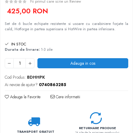
Fii primul care scrie un Review
425,00 RON
Set de 6 bucle echipate rezistente si usoare
cu carabiniere forjate la
cald,
Hotforge in partea superioara si HotWire in partea inferioara.
IN STOC
Durata de livrare:
1-3 zile
Adauga in cos
Cod Produs:
BDHHPK
Ai nevoie de ajutor?
0740863285
Adauga la Favorite
Cere informatii
RETURNARE PRODUSE
TRANSPORT GRATUIT
14 zile de la primirea produsului