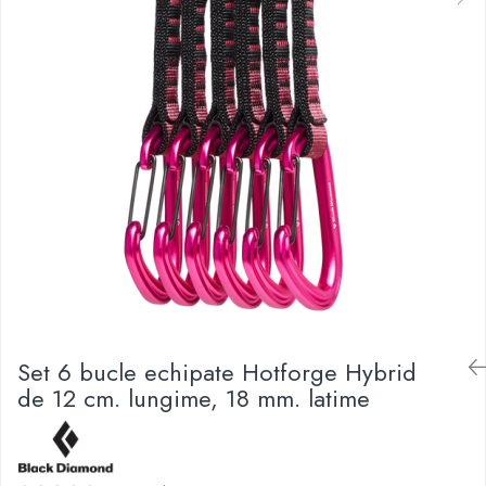
Caciuli
Slackline
Jachete
Accesorii
Sosete
Copii
Bandane
Espadrile
Imbracaminte de corp
Casti
Copii
Lopeti de zapada / avalansa
Jachete copii
Caciuli
Pantaloni copii
Sosete
Imbracaminte de corp
Set 6 bucle echipate Hotforge Hybrid
de 12 cm. lungime, 18 mm. latime