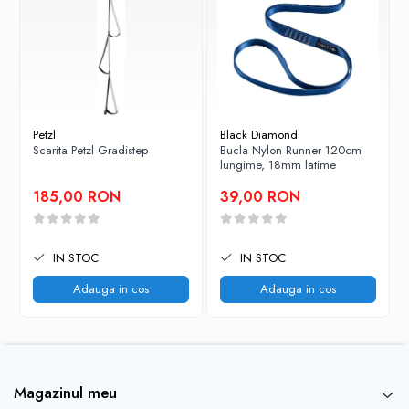
Petzl
Black Diamond
Scarita Petzl Gradistep
Bucla Nylon Runner 120cm
lungime, 18mm latime
185,00 RON
39,00 RON
IN STOC
IN STOC
Adauga in cos
Adauga in cos
Magazinul meu