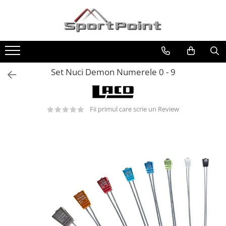
Toate Produsele
ALPINISM
Coltari
Set Nuci Demon Numerele 0 - 9
Pioleti
Bucle
Fii primul care scrie un Review
Hamuri
Scripeti
Asigurari
Carabiniere
Nuci si Frienduri
Corzi si Cordeline
Suruburi de gheata
Magneziu